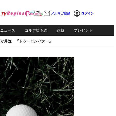
メルマガ登録
ログイン
Sニュース
ゴルフ場予約
連載
プレゼント
感が秀逸 『トゥーロンパター』