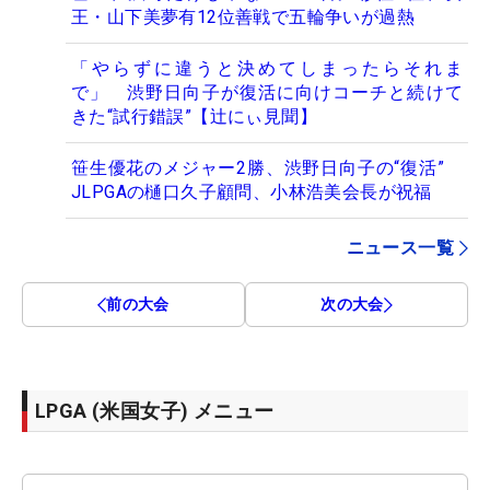
王・山下美夢有12位善戦で五輪争いが過熱
「やらずに違うと決めてしまったらそれま
で」 渋野日向子が復活に向けコーチと続けて
きた“試行錯誤”【辻にぃ見聞】
笹生優花のメジャー2勝、渋野日向子の“復活”
JLPGAの樋口久子顧問、小林浩美会長が祝福
ニュース一覧
前の大会
次の大会
LPGA (米国女子) メニュー