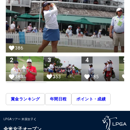
386
2
3
4
5
383
353
185
賞金ランキング
年間日程
ポイント・成績
LPGAツアー
米国女子
全米女子オープン