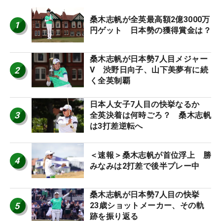
桑木志帆が全英最高額2億3000万
1
円ゲット 日本勢の獲得賞金は？
桑木志帆が日本勢7人目メジャー
2
V 渋野日向子、山下美夢有に続
く全英制覇
日本人女子7人目の快挙なるか
3
全英決着は何時ごろ？ 桑木志帆
は3打差逆転へ
＜速報＞桑木志帆が首位浮上 勝
4
みなみは2打差で後半プレー中
桑木志帆が日本勢7人目の快挙
5
23歳ショットメーカー、その軌
跡を振り返る