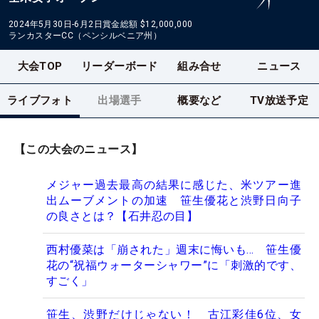
2024年5月30日-6月2日
賞金総額
$12,000,000
ランカスターCC（ペンシルベニア州）
大会TOP
リーダーボード
組み合せ
ニュース
ライブフォト
出場選手
概要など
TV放送予定
【この大会のニュース】
メジャー過去最高の結果に感じた、米ツアー進
出ムーブメントの加速 笹生優花と渋野日向子
の良さとは？【石井忍の目】
西村優菜は「崩された」週末に悔いも… 笹生優
花の“祝福ウォーターシャワー”に「刺激的です、
すごく」
笹生、渋野だけじゃない！ 古江彩佳6位、女