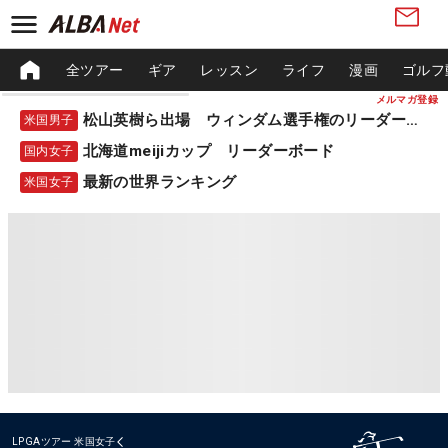
全ツアー
ギア
レッスン
ライフ
漫画
ゴルフ
メルマガ登録
松山英樹ら出場 ウィンダム選手権のリーダーボード
米国男子
北海道meijiカップ リーダーボード
国内女子
最新の世界ランキング
米国女子
LPGAツアー
米国女子