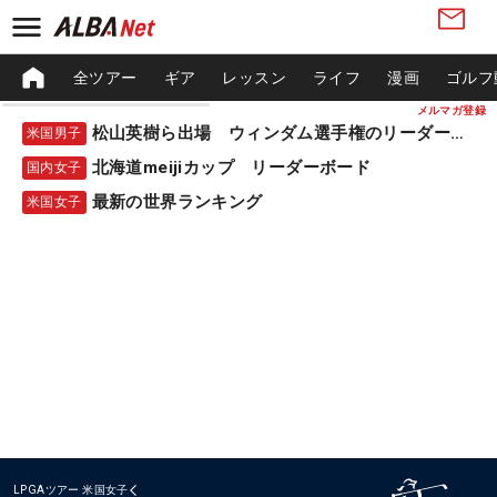
全ツアー
ギア
レッスン
ライフ
漫画
ゴルフ
メルマガ登録
松山英樹ら出場 ウィンダム選手権のリーダーボード
米国男子
北海道meijiカップ リーダーボード
国内女子
最新の世界ランキング
米国女子
LPGAツアー
米国女子