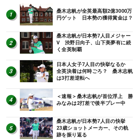
桑木志帆が全英最高額2億3000万
1
円ゲット 日本勢の獲得賞金は？
桑木志帆が日本勢7人目メジャー
2
V 渋野日向子、山下美夢有に続
く全英制覇
日本人女子7人目の快挙なるか
3
全英決着は何時ごろ？ 桑木志帆
は3打差逆転へ
＜速報＞桑木志帆が首位浮上 勝
4
みなみは2打差で後半プレー中
桑木志帆が日本勢7人目の快挙
5
23歳ショットメーカー、その軌
跡を振り返る