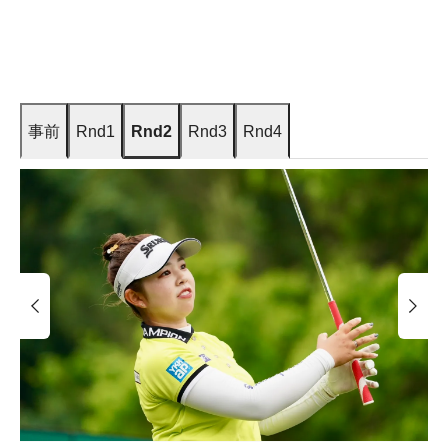
事前
Rnd1
Rnd2
Rnd3
Rnd4