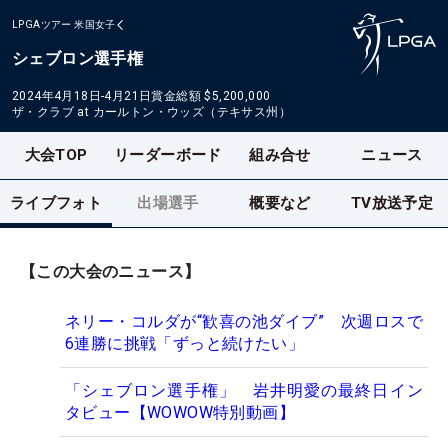
LPGAツアー
米国女子
シェブロン選手権
2024年4月18日-4月21日
賞金総額
$5,200,000
ザ・クラブ at カールトン・ウッズ（テキサス州）
大会TOP
リーダーボード
組み合せ
ニュース
ライブフォト
出場選手
概要など
TV放送予定
【この大会のニュース】
ネリー・コルダが“歓喜の池ダイブ” 次週ロスで
6連勝に挑戦「ずっと続けたい」
「シェブロン選手権」 岩井明愛の最終日イン
タビュー【WOWOW特別動画】