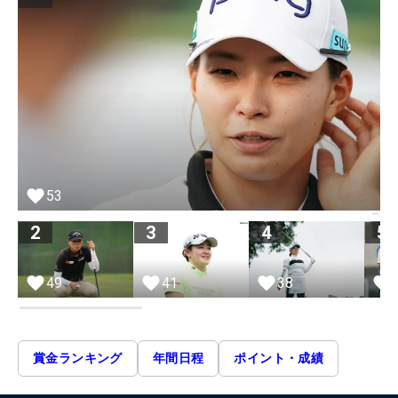
53
2
3
4
5
49
41
38
賞金ランキング
年間日程
ポイント・成績