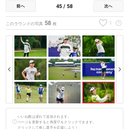
45
/
58
前へ
次へ
58
2
このラウンドの写真
枚
いいね数は遅れて追加されます。
ページを更新すると再度♡をクリックできます。
クリックして推し選手を応援しよう！