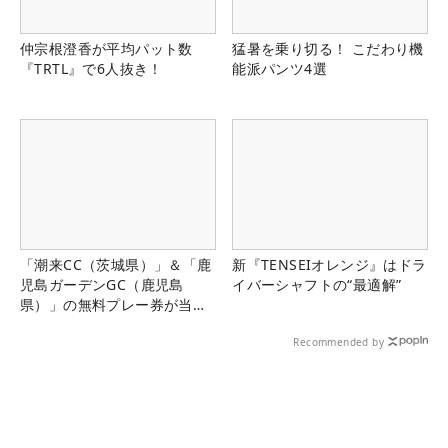
仲宗根澄香が平均パット数
猛暑を乗り切る！ こだわり機
『TRTL』で6人抜き！
能派パンツ4選
「潮来CC（茨城県）」＆「鹿
新『TENSEIオレンジ』はドラ
児島ガーデンGC（鹿児島
イバーシャフトの“最適解”
県）」の無料プレー券が当た
る！！
Recommended by