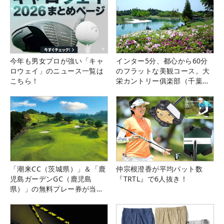
今年も男女プロが強い「キャ
インター5分、都心から60分
ロウェイ」のニュース一覧は
のフラットな美観コース。大
こちら！
栄カントリー俱楽部（千葉
県）
「潮来CC（茨城県）」＆「鹿
仲宗根澄香が平均パット数
児島ガーデンGC（鹿児島
『TRTL』で6人抜き！
県）」の無料プレー券が当た
る！！