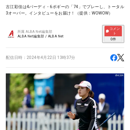
古江彩佳は4バーディ・6ボギーの「74」でプレーし、トータル
3オーバー。インタビューをお届け！（提供：WOWOW）
コメン
所属
ALBA Net編集部
ト
ALBA Net編集部
/
ALBA Net
0
件
配信日時：
2024年4月22日 13時37分