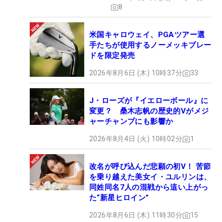
8
米国キャロウェイ、PGAツアー選
手たちが使用するノーメッキブレー
ドを限定発売
2026年8月6日 (木) 10時37分
33
J・ローズが『イエローボール』に
変更？ 桑木志帆の歴史的Vがメジ
ャーチャンプにも影響か
2026年8月4日 (火) 10時02分
1
改名が呼び込んだ悲願の初V！ 苦節
を乗り越えた美女イ・ユルリンは、
同姓同名7人の混戦から這い上がっ
た“新星ヒロイン”
2026年8月6日 (木) 11時30分
15