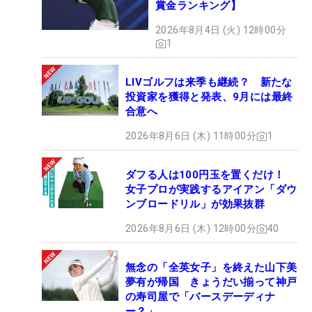
賞金ランキング】
2026年8月4日 (火) 12時00分
1
LIVゴルフは来季も継続？ 新たな
投資家を獲得と発表、9月には最終
合意へ
2026年8月6日 (木) 11時00分
1
ダフる人は100円玉を置くだけ！
女子プロが実践するアイアン「ダウ
ンブロードリル」が効果抜群
2026年8月6日 (木) 12時00分
40
無念の「全英女子」を終えた山下美
夢有が帰国 きょうだい揃って神戸
の寿司屋で「バースデーディナ
ー？」