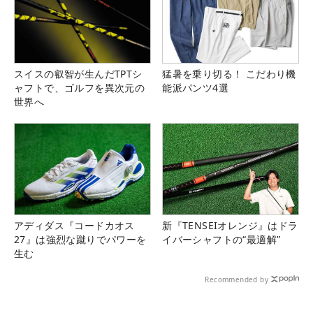
スイスの叡智が生んだTPTシ
猛暑を乗り切る！ こだわり機
ャフトで、ゴルフを異次元の
能派パンツ4選
世界へ
アディダス『コードカオス
新『TENSEIオレンジ』はドラ
27』は強烈な蹴りでパワーを
イバーシャフトの“最適解”
生む
Recommended by