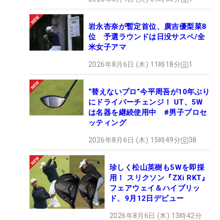
岩永杏奈が暫定首位、廣吉優梨菜8
位 予選ラウンドは日没サスペ/全
米女子アマ
2026年8月6日 (木) 11時18分
1
“替えないプロ”今平周吾が10年ぶり
にドライバーチェンジ！ UT、5W
は名器を継続使用中 #男子プロセ
ッティング
2026年8月6日 (木) 15時49分
38
珍しく松山英樹も5Wを即採
用！ スリクソン『ZXi RKT』
フェアウェイ＆ハイブリッ
ド、9月12日デビュー
2026年8月6日 (木) 13時42分