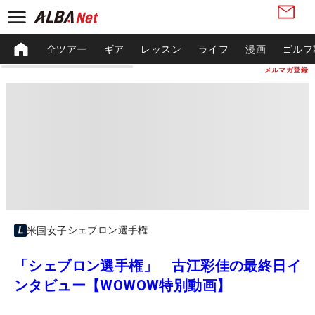
全ツアー
ギア
レッスン
ライフ
漫画
ゴルフ
メルマガ登録
シェブロン選手権
米国女子
「シェブロン選手権」 古江彩佳の最終日イ
ンタビュー【WOWOW特別動画】