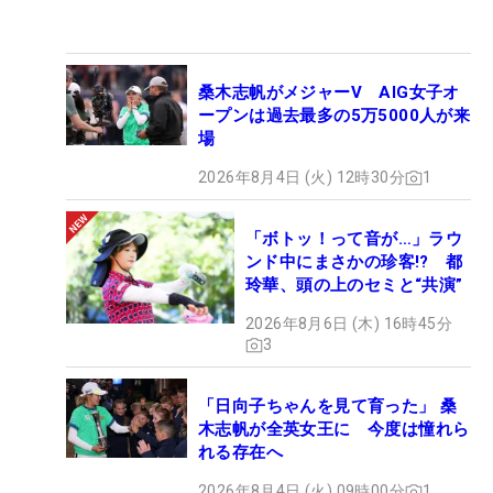
桑木志帆がメジャーV AIG女子オ
ープンは過去最多の5万5000人が来
場
2026年8月4日 (火) 12時30分
1
「ボトッ！って音が…」ラウ
ンド中にまさかの珍客!? 都
玲華、頭の上のセミと“共演”
2026年8月6日 (木) 16時45分
3
「日向子ちゃんを見て育った」 桑
木志帆が全英女王に 今度は憧れら
れる存在へ
2026年8月4日 (火) 09時00分
1