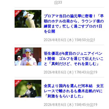
33
プロアマ当日の脇元華に密着！「早
朝のホテル出発から、ラウンド後の
練習まで」忙しく過ごすプロの1日
を公開
2026年8月6日 (木) 15時50分
1
笹生優花が6度目のジュニアイベン
ト開催 ゴルフを通じて伝えたいこ
と「真剣だけど、それを楽しむ」
2026年8月6日 (木) 17時43分
19
全英より国内を選んだ河本結 女王
レースで離されるも桑木志帆のVに
「刺激をもらいました」
2026年8月6日 (木) 15時45分
19