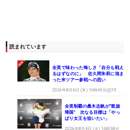
読まれています
全英で味わった悔しさ「自分も戦え
るはずなのに」 佐久間朱莉に強ま
った米ツアー参戦への思い
2026年8月6日 (木) 16時45分
19
全英制覇の桑木志帆が“凱旋
帰国” 次なる目標は「やっ
ぱり女王を狙いたい」
2026年8月4日 (火) 16時58分