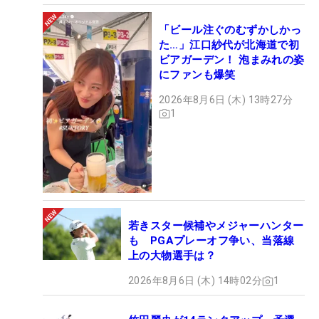
「ビール注ぐのむずかしかっ
た…」江口紗代が北海道で初
ビアガーデン！ 泡まみれの姿
にファンも爆笑
2026年8月6日 (木) 13時27分
1
若きスター候補やメジャーハンター
も PGAプレーオフ争い、当落線
上の大物選手は？
2026年8月6日 (木) 14時02分
1