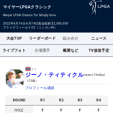
マイヤーLPGAクラシック
Meijer LPGA Classic for Simply Give
2022年6月16日-6月19日
賞金総額
$2,500,000
ブライズフィールドCC（ミシガン州）
大会TOP
リーダーボード
組み合せ
ニュース
ライブフォト
出場選手
概要など
TV放送予定
タイ
ジーノ・ティティクル
Jeeno Thitikul
（
23
歳）
プロフィール
成績
ROUND
R
1
R
2
R
3
R
4
HOLE
F
F
F
F