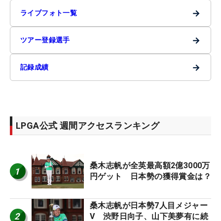
→
ライブフォト一覧
→
ツアー登録選手
→
記録成績
LPGA公式 週間アクセスランキング
桑木志帆が全英最高額2億3000万
1
円ゲット 日本勢の獲得賞金は？
桑木志帆が日本勢7人目メジャー
2
V 渋野日向子、山下美夢有に続