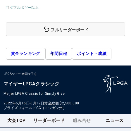
ダブルボギー以上
フルリーダーボード
賞金ランキング
年間日程
ポイント・成績
LPGAツアー
米国女子
マイヤーLPGAクラシック
Meijer LPGA Classic for Simply Give
2022年6月16日-6月19日
賞金総額
$2,500,000
ブライズフィールドCC（ミシガン州）
大会TOP
リーダーボード
組み合せ
ニュース