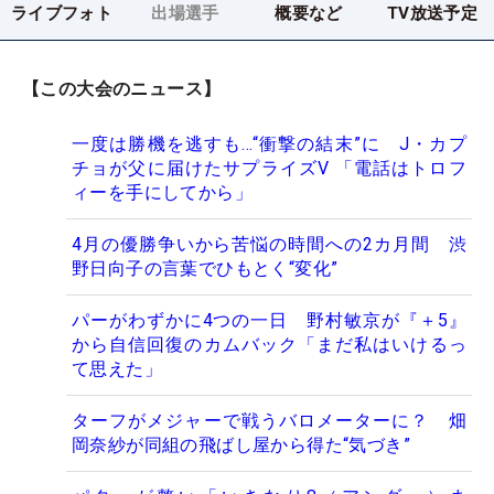
ライブフォト
出場選手
概要など
TV放送予定
【この大会のニュース】
一度は勝機を逃すも…“衝撃の結末”に J・カプ
チョが父に届けたサプライズV 「電話はトロフ
ィーを手にしてから」
4月の優勝争いから苦悩の時間への2カ月間 渋
野日向子の言葉でひもとく“変化”
パーがわずかに4つの一日 野村敏京が『＋5』
から自信回復のカムバック「まだ私はいけるっ
て思えた」
ターフがメジャーで戦うバロメーターに？ 畑
岡奈紗が同組の飛ばし屋から得た“気づき”