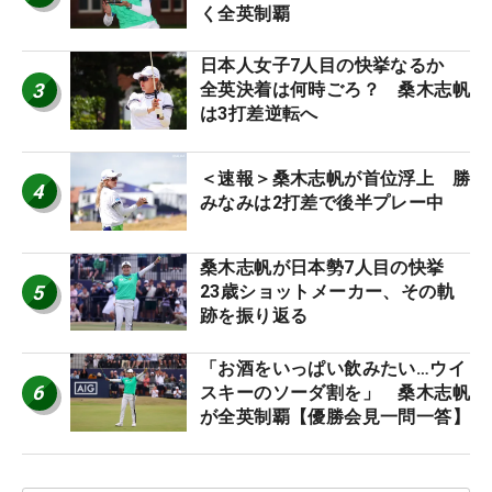
く全英制覇
日本人女子7人目の快挙なるか
3
全英決着は何時ごろ？ 桑木志帆
は3打差逆転へ
＜速報＞桑木志帆が首位浮上 勝
4
みなみは2打差で後半プレー中
桑木志帆が日本勢7人目の快挙
5
23歳ショットメーカー、その軌
跡を振り返る
「お酒をいっぱい飲みたい…ウイ
6
スキーのソーダ割を」 桑木志帆
が全英制覇【優勝会見一問一答】