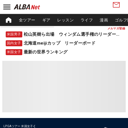
全ツアー
ギア
レッスン
ライフ
漫画
ゴルフ
メルマガ登録
松山英樹ら出場 ウィンダム選手権のリーダーボード
米国男子
北海道meijiカップ リーダーボード
国内女子
最新の世界ランキング
米国女子
LPGAツアー
米国女子