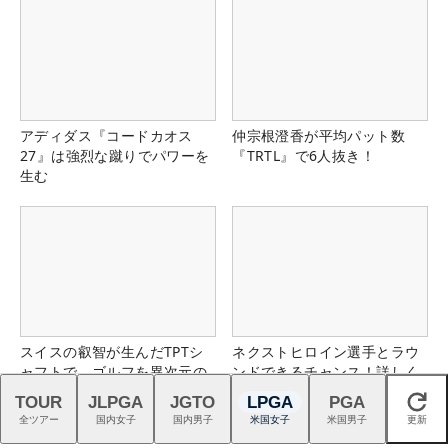
アディダス『コードカオス
仲宗根澄香が平均パット数
27』は強烈な蹴りでパワーを
『TRTL』で6人抜き！
生む
スイスの叡智が生んだTPTシ
ネクストヒロイン選手とラウ
ャフトで、ゴルフを異次元の
ンドできるチャンス！詳しく
世界へ
はこちら！
TOUR
JLPGA
JGTO
LPGA
PGA
閉じる
全ツアー
国内女子
国内男子
米国女子
米国男子
更新