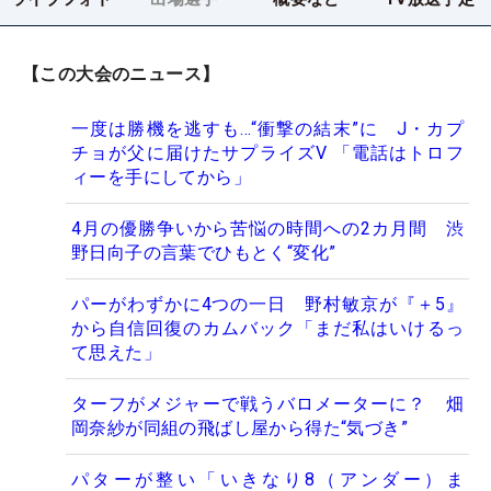
【この大会のニュース】
一度は勝機を逃すも…“衝撃の結末”に J・カプ
チョが父に届けたサプライズV 「電話はトロフ
ィーを手にしてから」
4月の優勝争いから苦悩の時間への2カ月間 渋
野日向子の言葉でひもとく“変化”
パーがわずかに4つの一日 野村敏京が『＋5』
から自信回復のカムバック「まだ私はいけるっ
て思えた」
ターフがメジャーで戦うバロメーターに？ 畑
岡奈紗が同組の飛ばし屋から得た“気づき”
パターが整い「いきなり8（アンダー）ま