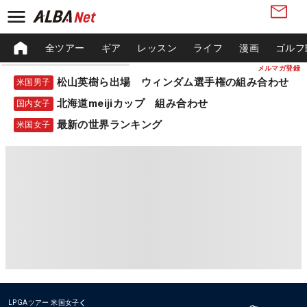
全ツアー
ギア
レッスン
ライフ
漫画
ゴルフ
メルマガ登録
松山英樹ら出場 ウィンダム選手権の組み合わせ
米国男子
北海道meijiカップ 組み合わせ
国内女子
最新の世界ランキング
米国女子
LPGAツアー
米国女子