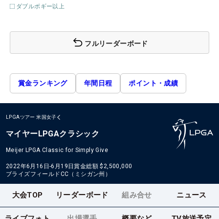
ダブルボギー以上
フルリーダーボード
賞金ランキング
年間日程
ポイント・成績
LPGAツアー
米国女子
マイヤーLPGAクラシック
Meijer LPGA Classic for Simply Give
2022年6月16日-6月19日
賞金総額
$2,500,000
ブライズフィールドCC（ミシガン州）
大会TOP
リーダーボード
組み合せ
ニュース
ライブフォト
出場選手
概要など
TV放送予定