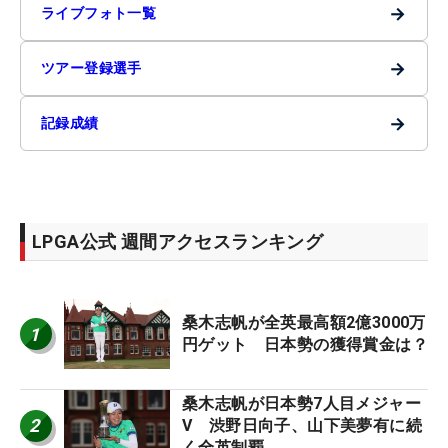
→
ライブフォト一覧
→
ツアー登録選手
→
記録成績
LPGA公式 週間アクセスランキング
桑木志帆が全英最高額2億3000万
1
円ゲット 日本勢の獲得賞金は？
桑木志帆が日本勢7人目メジャー
2
V 渋野日向子、山下美夢有に続
く全英制覇