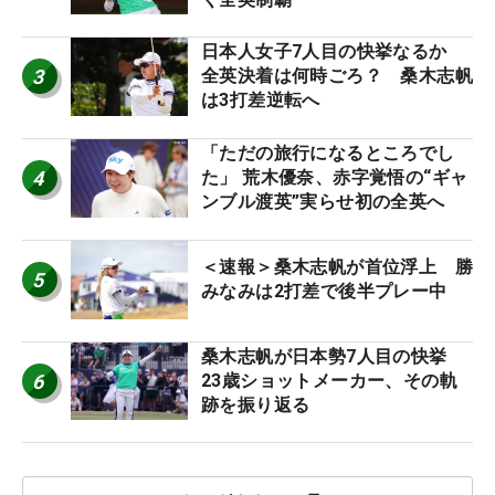
日本人女子7人目の快挙なるか
3
全英決着は何時ごろ？ 桑木志帆
は3打差逆転へ
「ただの旅行になるところでし
4
た」 荒木優奈、赤字覚悟の“ギャ
ンブル渡英”実らせ初の全英へ
＜速報＞桑木志帆が首位浮上 勝
5
みなみは2打差で後半プレー中
桑木志帆が日本勢7人目の快挙
6
23歳ショットメーカー、その軌
跡を振り返る