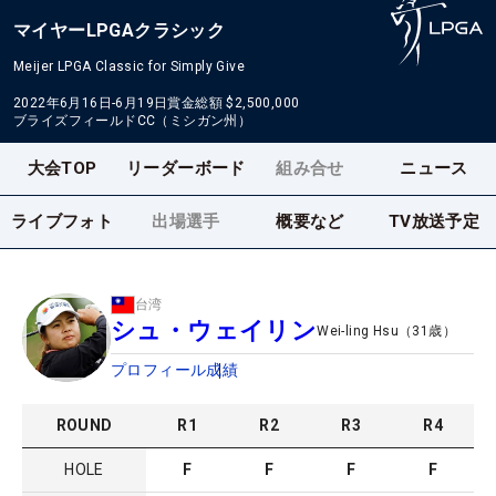
マイヤーLPGAクラシック
Meijer LPGA Classic for Simply Give
2022年6月16日-6月19日
賞金総額
$2,500,000
ブライズフィールドCC（ミシガン州）
大会TOP
リーダーボード
組み合せ
ニュース
ライブフォト
出場選手
概要など
TV放送予定
台湾
シュ・ウェイリン
Wei-ling Hsu
（
31
歳）
プロフィール
成績
ROUND
R
1
R
2
R
3
R
4
HOLE
F
F
F
F