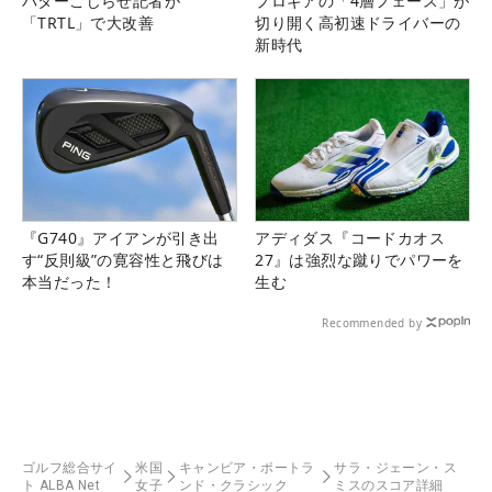
パターこじらせ記者が
プロギアの「4層フェース」が
「TRTL」で大改善
切り開く高初速ドライバーの
新時代
『G740』アイアンが引き出
アディダス『コードカオス
す“反則級”の寛容性と飛びは
27』は強烈な蹴りでパワーを
本当だった！
生む
Recommended by
ゴルフ総合サイ
米国
キャンビア・ポートラ
サラ・ジェーン・ス
ト ALBA Net
女子
ンド・クラシック
ミスのスコア詳細