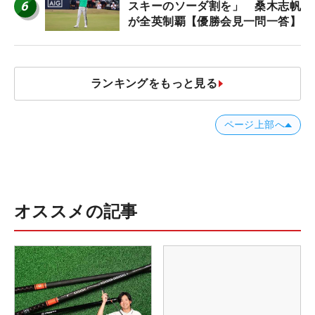
6
スキーのソーダ割を」 桑木志帆
が全英制覇【優勝会見一問一答】
ランキングをもっと見る
ページ上部へ
オススメの記事