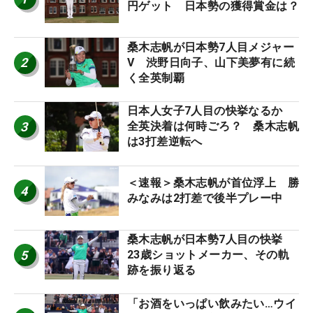
円ゲット 日本勢の獲得賞金は？
桑木志帆が日本勢7人目メジャー
2
V 渋野日向子、山下美夢有に続
く全英制覇
日本人女子7人目の快挙なるか
3
全英決着は何時ごろ？ 桑木志帆
は3打差逆転へ
＜速報＞桑木志帆が首位浮上 勝
4
みなみは2打差で後半プレー中
桑木志帆が日本勢7人目の快挙
5
23歳ショットメーカー、その軌
跡を振り返る
「お酒をいっぱい飲みたい…ウイ