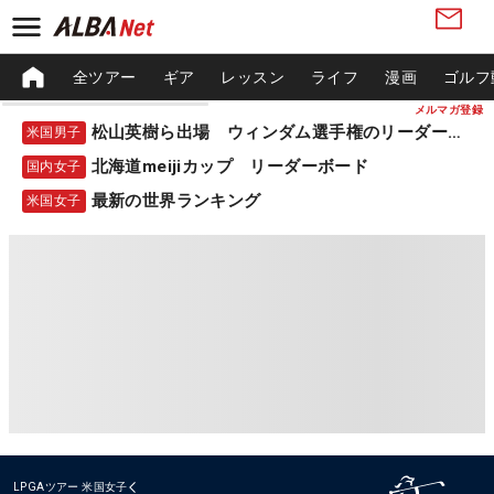
全ツアー
ギア
レッスン
ライフ
漫画
ゴルフ
メルマガ登録
松山英樹ら出場 ウィンダム選手権のリーダーボード
米国男子
北海道meijiカップ リーダーボード
国内女子
最新の世界ランキング
米国女子
LPGAツアー
米国女子