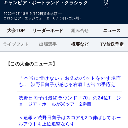
キャンビア・ポートランド・クラシック
2020年9月18日-9月20日
賞金総額
―
コロンビア・エッジウォーターCC（オレゴン州）
大会TOP
リーダーボード
組み合せ
ニュース
ライブフォト
出場選手
概要など
TV放送予定
【この大会のニュース】
「本当に情けない」お先のパットを外す場面
も… 渋野日向子が感じる右肩上がりの手応え
渋野日向子は最終ラウンド「70」の24位T ジ
ョージア・ホールが米ツアー2勝目
＜速報＞渋野日向子はスコアを2つ伸ばしてホー
ルアウトも上位追撃ならず