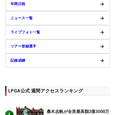
→
年間日程
→
ニュース一覧
→
ライブフォト一覧
→
ツアー登録選手
→
記録成績
LPGA公式 週間アクセスランキング
桑木志帆が全英最高額2億3000万
1