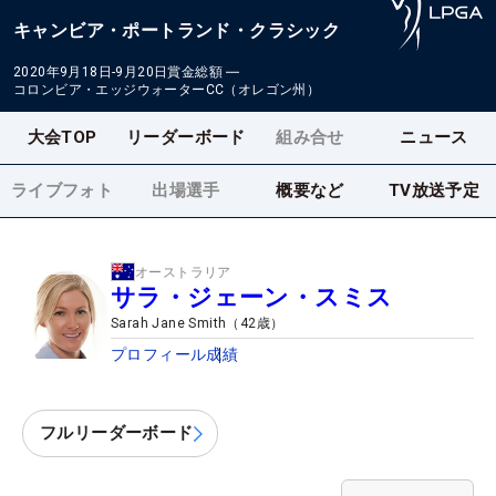
キャンビア・ポートランド・クラシック
2020年9月18日-9月20日
賞金総額
―
コロンビア・エッジウォーターCC（オレゴン州）
大会TOP
リーダーボード
組み合せ
ニュース
ライブフォト
出場選手
概要など
TV放送予定
オーストラリア
サラ・ジェーン・スミス
Sarah Jane Smith
（
42
歳）
プロフィール
成績
フルリーダーボード