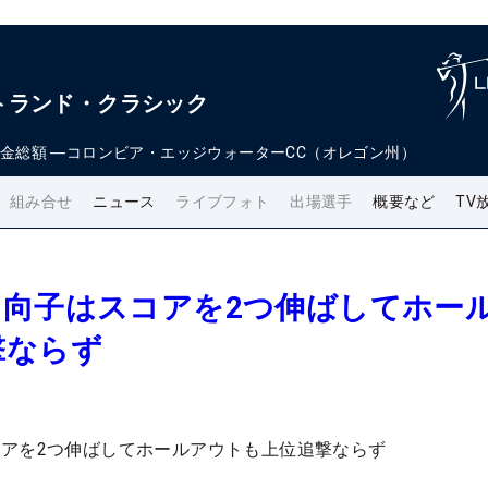
トランド・クラシック
金総額
―
コロンビア・エッジウォーターCC（オレゴン州）
組み合せ
ニュース
ライブフォト
出場選手
概要など
TV
日向子はスコアを2つ伸ばしてホー
撃ならず
アを2つ伸ばしてホールアウトも上位追撃ならず