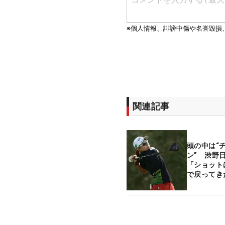
関連記事
頭の中は“
ン” 渋野
「ショット
で戻ってき