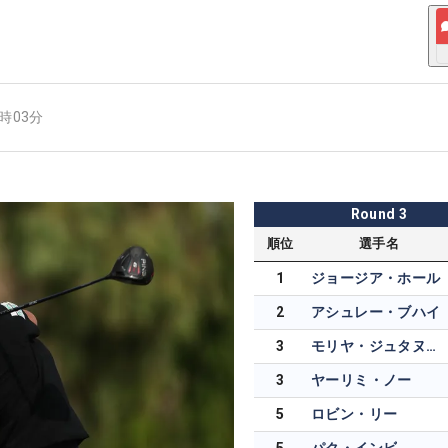
6時03分
Round
3
順位
選手名
1
ジョージア・ホール
2
アシュレー・ブハイ
3
モリヤ・ジュタヌガーン
3
ヤーリミ・ノー
5
ロビン・リー