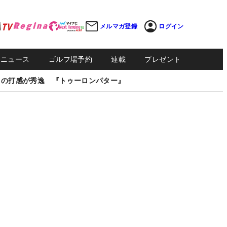
メルマガ登録
ログイン
Sニュース
ゴルフ場予約
連載
プレゼント
しの打感が秀逸 『トゥーロンパター』