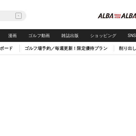
漫画
ゴルフ動画
雑誌出版
ショッピング
SN
ボード
ゴルフ場予約／毎週更新！限定優待プラン
削り出