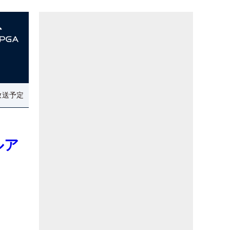
放送予定
ルア