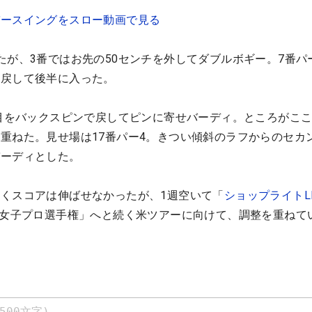
バースイングをスロー動画で見る
たが、3番ではお先の50センチを外してダブルボギー。7番パ
を戻して後半に入った。
打目をバックスピンで戻してピンに寄せバーディ。ところがこ
重ねた。見せ場は17番パー4。きつい傾斜のラフからのセカ
バーディとした。
くスコアは伸ばせなかったが、1週空いて「
ショップライトL
米女子プロ選手権」へと続く米ツアーに向けて、調整を重ねて