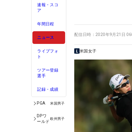
速報・スコ
ア
年間日程
配信日時：
2020年9月21日 0
ニュース
ライブフォ
米国女子
ト
ツアー登録
選手
記録・成績
PGA
米国男子
DPワ
欧州男子
ールド