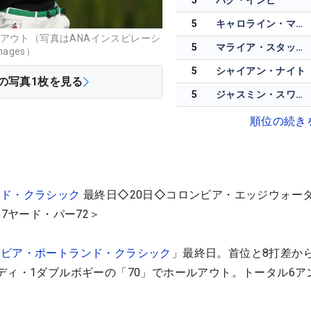
5
パク・インビ
5
キャロライン・マッソン
アウト（写真はANAインスピレーシ
5
マライア・スタックハウス
ages）
5
シャイアン・ナイト
の写真
1
枚を見る
5
ジャスミン・スワンナプーラ
順位の続き
ンド・クラシック
最終日◇20日◇コロンビア・エッジウォー
67ヤード・パー72＞
ンビア・ポートランド・クラシック
」最終日。首位と8打差か
ディ・1ダブルボギーの「70」でホールアウト。トータル6ア