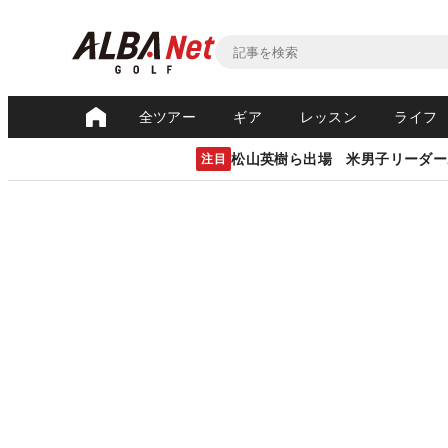
全ツアー
ギア
レッスン
ライフ
松山英樹ら出場 米男子リーダー
注目