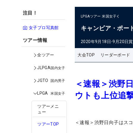
注目！
LPGAツアー
米国女子
キャンビア・ポー
女子プロ写真館
ツアー情報
2020年9月18日-9月20日
賞
大会TOP
リーダーボード
全ツアー
JLPGA
国内女子
JGTO
国内男子
＜速報＞渋野
ウトも上位追
LPGA
米国女子
ツアーメニ
ュー
＜速報＞渋野日向子はスコ
ツアーTOP