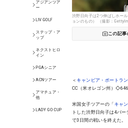
アジアンツア
ー
渋野日向子は2つ伸ばしホール
LIV GOLF
ョンのもの） （撮影：GettyIm
ステップ・ア
この記事
ップ
ネクストヒロ
イン
PGAシニア
ACNツアー
＜
キャンビア・ポートラ
CC（米オレゴン州）◇64
アマチュア・
他
米国女子ツアーの「
キャ
LADY GO CUP
トした渋野日向子は4バー
で3日間の戦いを終えた。