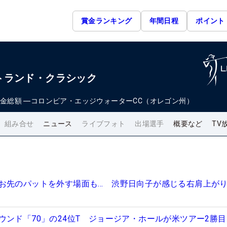
賞金ランキング
年間日程
ポイント
トランド・クラシック
金総額
―
コロンビア・エッジウォーターCC（オレゴン州）
組み合せ
ニュース
ライブフォト
出場選手
概要など
TV
お先のパットを外す場面も… 渋野日向子が感じる右肩上が
ウンド「70」の24位T ジョージア・ホールが米ツアー2勝目