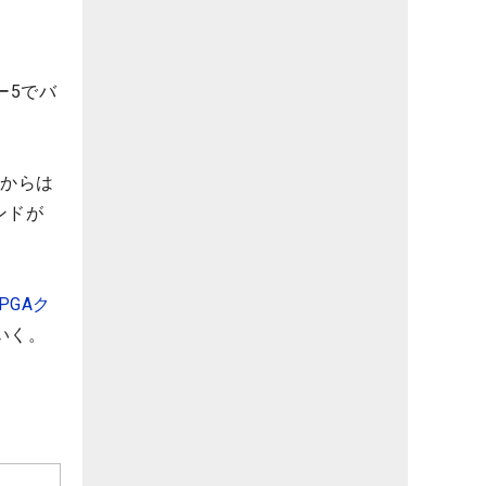
ー5でバ
こからは
ンドが
PGAク
いく。