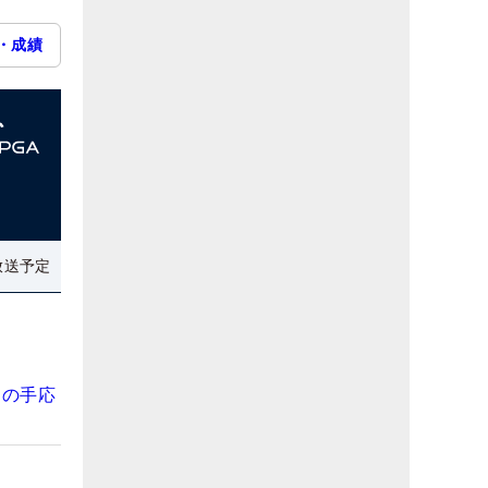
・成績
放送予定
りの手応