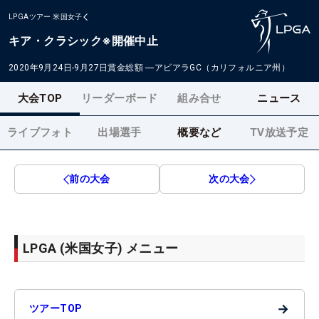
LPGAツアー
米国女子
キア・クラシック※開催中止
2020年9月24日-9月27日
賞金総額
―
アビアラGC（カリフォルニア州）
大会TOP
リーダーボード
組み合せ
ニュース
ライブフォト
出場選手
概要など
TV放送予定
前の大会
次の大会
LPGA (米国女子) メニュー
→
ツアーTOP