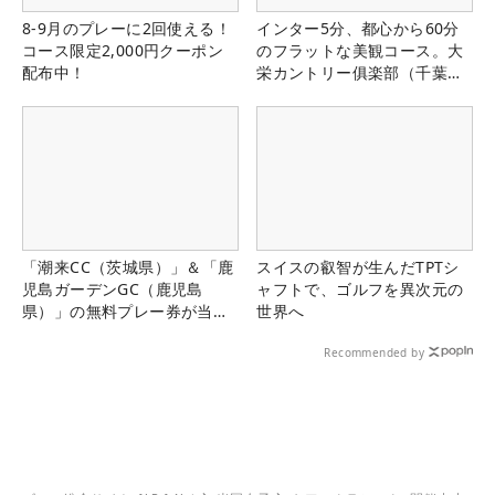
8-9月のプレーに2回使える！
インター5分、都心から60分
コース限定2,000円クーポン
のフラットな美観コース。大
配布中！
栄カントリー俱楽部（千葉
県）
「潮来CC（茨城県）」＆「鹿
スイスの叡智が生んだTPTシ
児島ガーデンGC（鹿児島
ャフトで、ゴルフを異次元の
県）」の無料プレー券が当た
世界へ
る！！
Recommended by