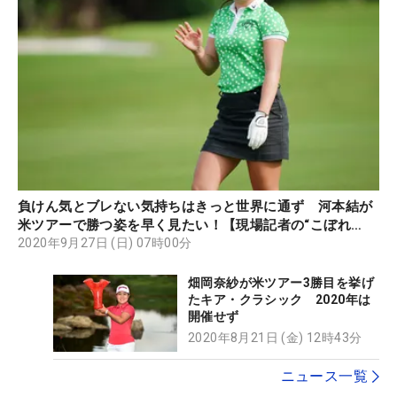
負けん気とブレない気持ちはきっと世界に通ず 河本結が
米ツアーで勝つ姿を早く見たい！【現場記者の“こぼれ
話”】
2020年9月27日 (日) 07時00分
畑岡奈紗が米ツアー3勝目を挙げ
たキア・クラシック 2020年は
開催せず
2020年8月21日 (金) 12時43分
ニュース一覧