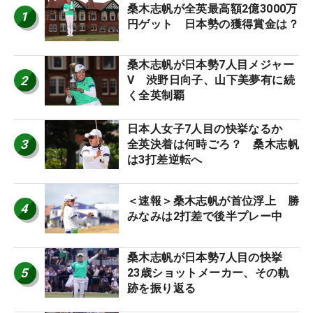
桑木志帆が全英最高額2億3000万
1
円ゲット 日本勢の獲得賞金は？
桑木志帆が日本勢7人目メジャー
2
V 渋野日向子、山下美夢有に続
く全英制覇
日本人女子7人目の快挙なるか
3
全英決着は何時ごろ？ 桑木志帆
は3打差逆転へ
＜速報＞桑木志帆が首位浮上 勝
4
みなみは2打差で後半プレー中
桑木志帆が日本勢7人目の快挙
5
23歳ショットメーカー、その軌
跡を振り返る