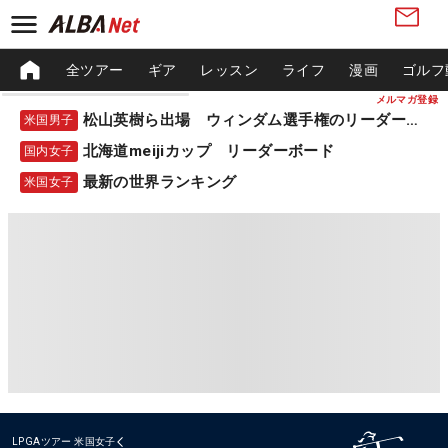
全ツアー
ギア
レッスン
ライフ
漫画
ゴルフ
メルマガ登録
松山英樹ら出場 ウィンダム選手権のリーダーボード
米国男子
北海道meijiカップ リーダーボード
国内女子
最新の世界ランキング
米国女子
LPGAツアー
米国女子