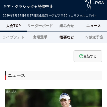
キア・クラシック※開催中止
2020年9月24日-9月27日
賞金総額
―
アビアラGC（カリフォルニア州）
大会TOP
リーダーボード
組み合せ
ニュース
ライブフォト
出場選手
概要など
TV放送予定
更新する
ニュース