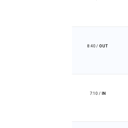
8:40
/
OUT
7:10
/
IN