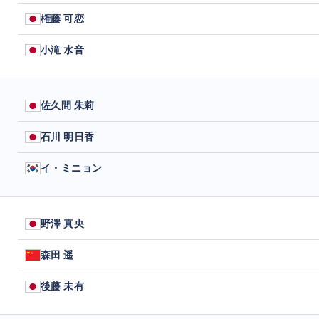
権藤 可恋
小滝 水音
佐久間 朱莉
石川 明日香
イ・ミニョン
野澤 真央
森田 遥
後藤 未有