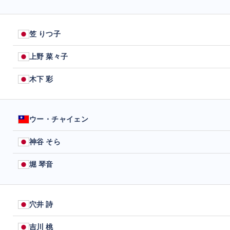
笠 りつ子
上野 菜々子
木下 彩
ウー・チャイェン
神谷 そら
堀 琴音
穴井 詩
吉川 桃