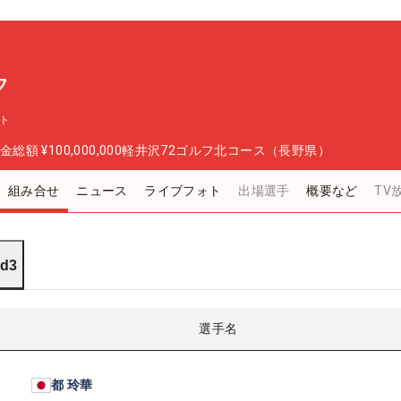
フ
ント
金総額
¥100,000,000
軽井沢72ゴルフ北コース（長野県）
組み合せ
ニュース
ライブフォト
出場選手
概要など
TV
d3
選手名
都 玲華