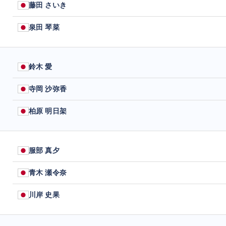
藤田 さいき
泉田 琴菜
鈴木 愛
寺岡 沙弥香
柏原 明日架
服部 真夕
青木 瀬令奈
川岸 史果