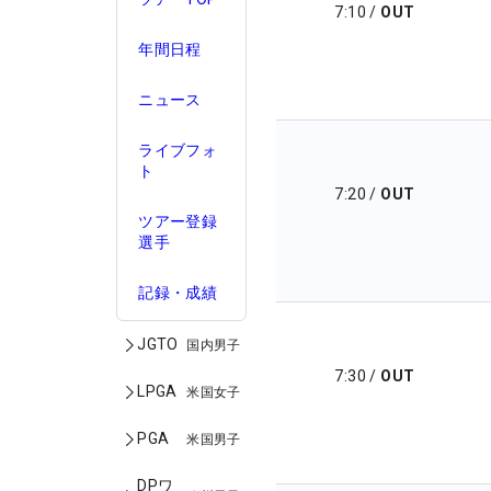
7:10
/
OUT
年間日程
ニュース
ライブフォ
ト
7:20
/
OUT
ツアー登録
選手
記録・成績
JGTO
国内男子
7:30
/
OUT
LPGA
米国女子
PGA
米国男子
DPワ