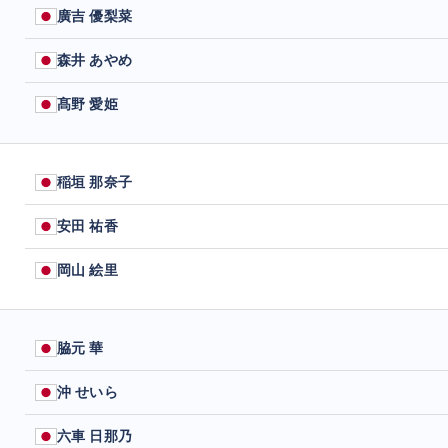
廣吉 優梨菜
森井 あやめ
髙野 愛姫
稲垣 那奈子
安田 祐香
岡山 絵里
脇元 華
沖 せいら
六車 日那乃