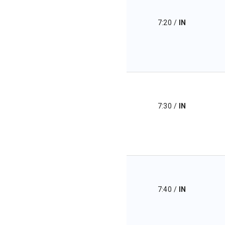
7:20
/
IN
7:30
/
IN
7:40
/
IN