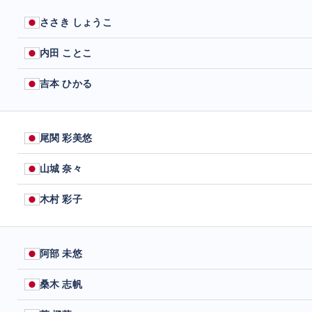
ささき しょうこ
内田 ことこ
吉本 ひかる
尾関 彩美悠
山城 奈々
木村 彩子
阿部 未悠
桑木 志帆