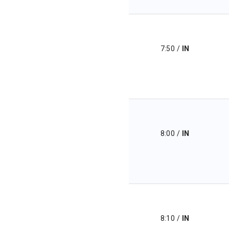
7:50
/
IN
8:00
/
IN
8:10
/
IN