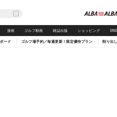
漫画
ゴルフ動画
雑誌出版
ショッピング
SN
ボード
ゴルフ場予約／毎週更新！限定優待プラン
削り出