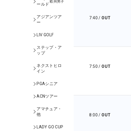
欧州男子
ールド
アジアンツア
7:40
/
OUT
ー
LIV GOLF
ステップ・ア
ップ
ネクストヒロ
7:50
/
OUT
イン
PGAシニア
ACNツアー
アマチュア・
他
8:00
/
OUT
LADY GO CUP