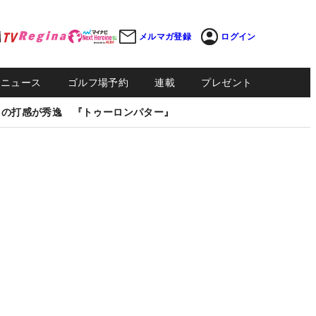
メルマガ登録
ログイン
Sニュース
ゴルフ場予約
連載
プレゼント
しの打感が秀逸 『トゥーロンパター』