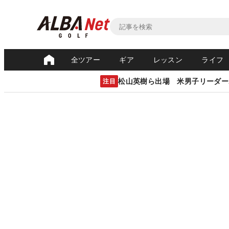
全ツアー
ギア
レッスン
ライフ
松山英樹ら出場 米男子リーダー
注目