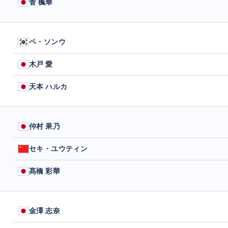
菅 楓華
ペ・ソンウ
木戸 愛
天本 ハルカ
仲村 果乃
セキ・ユウティン
髙橋 彩華
金澤 志奈