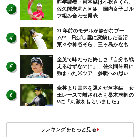
昨年覇者・河本結は小祝さくら、
3
佐久間朱莉と同組 国内女子ゴル
フ組み合わせ発表
20年前のモデルが静かなブー
4
ム!? 飛ばし屋に変貌した菅沼
菜々や神谷そら、三ヶ島かなも使
う“名器”が人気な理由【ツアープ
ロたちの“飛ばしギア”】
全英で味わった悔しさ「自分も戦
5
えるはずなのに」 佐久間朱莉に
強まった米ツアー参戦への思い
全英より国内を選んだ河本結 女
6
王レースで離されるも桑木志帆の
Vに「刺激をもらいました」
ランキングをもっと見る