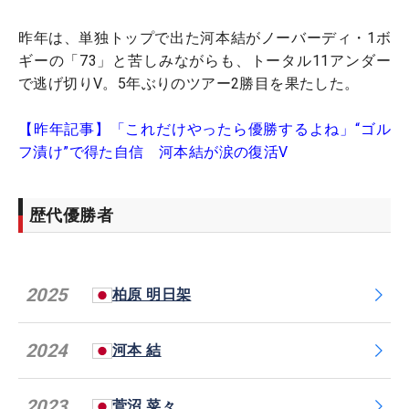
昨年は、単独トップで出た河本結がノーバーディ・1ボ
ギーの「73」と苦しみながらも、トータル11アンダー
で逃げ切りV。5年ぶりのツアー2勝目を果たした。
【昨年記事】「これだけやったら優勝するよね」“ゴル
フ漬け”で得た自信 河本結が涙の復活V
歴代優勝者
2025
柏原 明日架
2024
河本 結
2023
菅沼 菜々