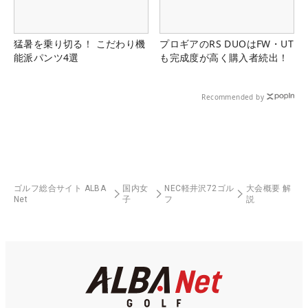
猛暑を乗り切る！ こだわり機
プロギアのRS DUOはFW・UT
能派パンツ4選
も完成度が高く購入者続出！
Recommended by
ゴルフ総合サイト ALBA
国内女
NEC軽井沢72ゴル
大会概要 解
Net
子
フ
説