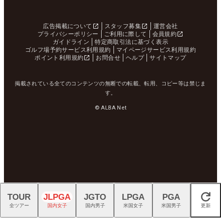
広告掲載について
スタッフ募集
運営会社
プライバシーポリシー
ご利用に際して
会員規約
ガイドライン
特定商取引法に基づく表示
ゴルフ場予約サービス利用規約
マイページサービス利用規約
ポイント利用規約
お問合せ
ヘルプ
サイトマップ
掲載されている全てのコンテンツの無断での転載、転用、コピー等は禁じま
す。
© ALBA Net
TOUR
JLPGA
JGTO
LPGA
PGA
閉じる
全ツアー
国内女子
国内男子
米国女子
米国男子
更新