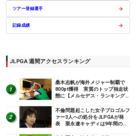
→
ツアー登録選手
→
記録成績
JLPGA 週間アクセスランキング
桑木志帆が海外メジャー制覇で
1
800pt獲得 実質のトップ独走状
態に【メルセデス・ランキング番
外編】
不倫問題起こした女子プロゴルフ
2
ァー3人への処分をJLPGAが発
表 栗永遼キャディは9年間の立
ち入り禁止