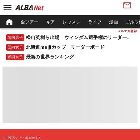
全ツアー
ギア
レッスン
ライフ
漫画
ゴルフ
メルマガ登録
松山英樹ら出場 ウィンダム選手権のリーダーボード
米国男子
北海道meijiカップ リーダーボード
国内女子
最新の世界ランキング
米国女子
JLPGAツアー
国内女子