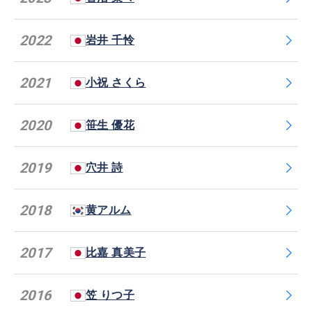
2022
岩井 千怜
2021
小祝 さくら
2020
笹生 優花
2019
穴井 詩
2018
黄アルム
2017
比嘉 真美子
2016
笠 りつ子