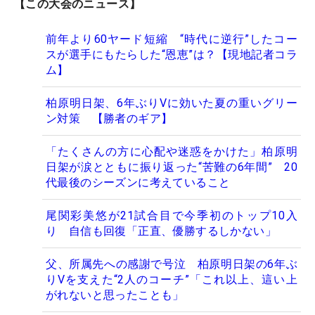
【この大会のニュース】
前年より60ヤード短縮 “時代に逆行”したコー
スが選手にもたらした“恩恵”は？【現地記者コラ
ム】
柏原明日架、6年ぶりVに効いた夏の重いグリー
ン対策 【勝者のギア】
「たくさんの方に心配や迷惑をかけた」柏原明
日架が涙とともに振り返った“苦難の6年間” 20
代最後のシーズンに考えていること
尾関彩美悠が21試合目で今季初のトップ10入
り 自信も回復「正直、優勝するしかない」
父、所属先への感謝で号泣 柏原明日架の6年ぶ
りVを支えた“2人のコーチ”「これ以上、這い上
がれないと思ったことも」