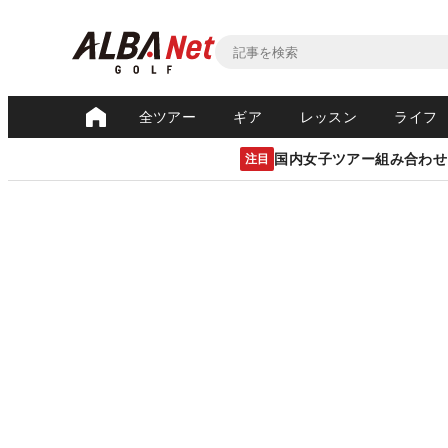
全ツアー
ギア
レッスン
ライフ
国内女子ツアー組み合わせ
注目