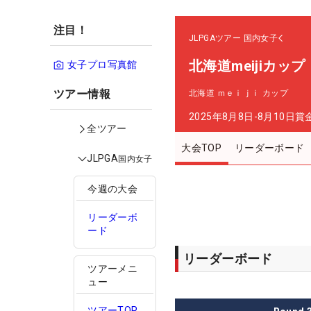
注目！
JLPGAツアー
国内女子
北海道meijiカップ
女子プロ写真館
ツアー情報
北海道 ｍｅｉｊｉ カップ
2025年8月8日-8月10日
賞
全ツアー
大会TOP
リーダーボード
JLPGA
国内女子
今週の大会
リーダーボ
ード
リーダーボード
ツアーメニ
ュー
ツアーTOP