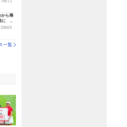
17時12
」
カから帰
期に 河
当に面白
12時00
界
ス一覧