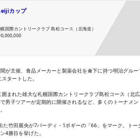
eijiカップ
札幌国際カントリークラブ 島松コース（北海道）
90,000,000
新聞が主催、食品メーカーと製薬会社を傘下に持つ明治グルー
にスタートした。
林に囲まれた雄大な札幌国際カントリークラブ島松コース（北
まで男子ツアーが定期的に開催されるなど、多くのトーナメン
だ。
出た竹田麗央が7バーディ・1ボギーの「66」をマーク。トータ
ン4勝目を挙げた。