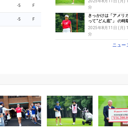
2025年8月11日 (月) 
「最後まで諦めない
-5
F
分
きっかけは「アメリ
-5
F
って“どん底”」 の時
本結が届けたい 「本
2025年8月11日 (月) 
い」女子ツアーの世
分
ニュー