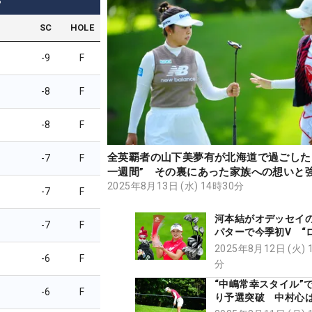
3
SC
HOLE
-9
F
-8
F
-8
F
全英覇者の山下美夢有が北海道で過ごした
-7
F
一週間” その裏にあった家族への想いと
のワケ【現地記者コラム】
2025年8月13日 (水) 14時30分
-7
F
河本結がオデッセイ
-7
F
パターで今季初V “ロ
の使い分け”で平均パ
2025年8月12日 (火) 
-6
F
位【勝者のギア】
分
“中嶋常幸スタイル”
-6
F
り予選突破 中村心
ー初V目指して後半