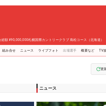
金総額
¥90,000,000
札幌国際カントリークラブ 島松コース（北海道）
組み合せ
ニュース
ライブフォト
出場選手
概要など
TV
更
ニュース