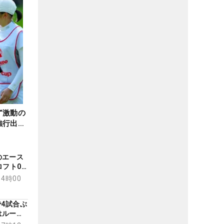
“激動の
強行出場
のエース
フト0.5
ット数1
14時00
で4試合ぶ
はルーキ
戦に挑む