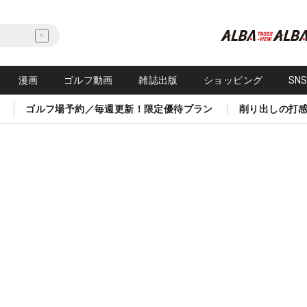
漫画
ゴルフ動画
雑誌出版
ショッピング
SN
ゴルフ場予約／毎週更新！限定優待プラン
削り出しの打