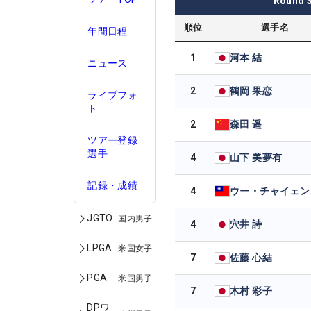
Round
順位
選手名
年間日程
1
河本 結
ニュース
2
鶴岡 果恋
ライブフォ
ト
2
森田 遥
ツアー登録
選手
4
山下 美夢有
記録・成績
4
ウー・チャイェン
JGTO
国内男子
4
穴井 詩
LPGA
米国女子
7
佐藤 心結
PGA
米国男子
7
木村 彩子
DPワ