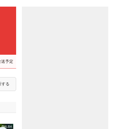
放送予定
新する