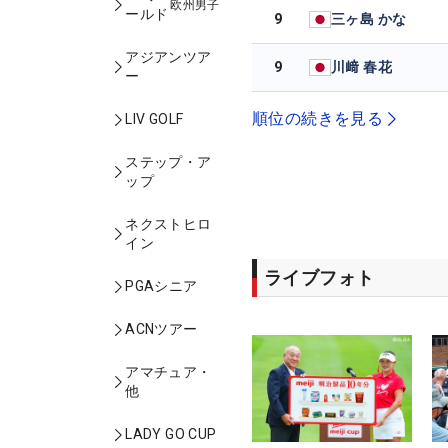
欧州男子
ールド
9
三ヶ島 かな
アジアンツア
9
川﨑 春花
ー
順位の続きを見る
LIV GOLF
ステップ・ア
ップ
ネクストヒロ
イン
ライブフォト
PGAシニア
ACNツアー
アマチュア・
他
LADY GO CUP