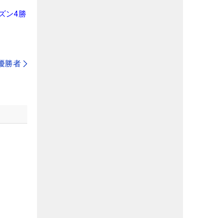
ズン4勝
代優勝者