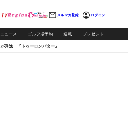
メルマガ登録
ログイン
Sニュース
ゴルフ場予約
連載
プレゼント
感が秀逸 『トゥーロンパター』