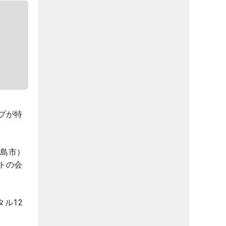
プが特
広島市）
トの会
ル12