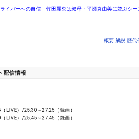
ライバーへの自信 竹田麗央は叔母・平瀬真由美に並ぶシー
概要 解説 歴
ット配信情報
5（LIVE）/25:30～27:25（録画）
0（LIVE）/25:45～27:45（録画）
ト