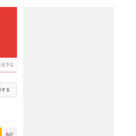
放送予定
新する
合計