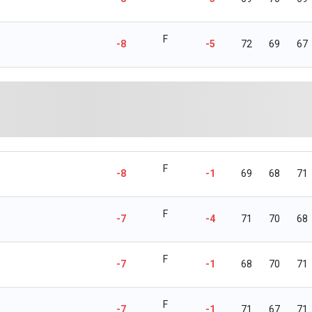
F
-8
-5
72
69
67
F
-8
-1
69
68
71
F
-7
-4
71
70
68
F
-7
-1
68
70
71
F
-7
-1
71
67
71