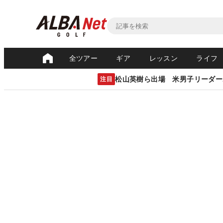
全ツアー
ギア
レッスン
ライフ
松山英樹ら出場 米男子リーダー
注目