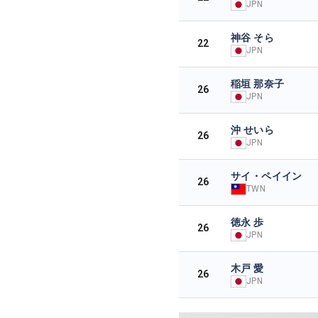
JPN
神谷 そら
22
JPN
稲垣 那奈子
26
JPN
沖 せいら
26
JPN
サイ・ペイイン
26
TWN
徳永 歩
26
JPN
木戸 愛
26
JPN