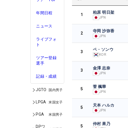
柏原 明日架
年間日程
1
JPN
ニュース
寺岡 沙弥香
2
JPN
ライブフォ
ト
ペ・ソンウ
3
KOR
ツアー登録
選手
金澤 志奈
3
JPN
記録・成績
菅 楓華
5
JGTO
国内男子
JPN
LPGA
米国女子
天本 ハルカ
5
JPN
PGA
米国男子
仲村 果乃
5
DPワ