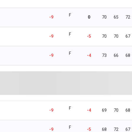
F
-9
0
70
65
72
F
-9
-5
70
70
67
F
-9
-4
73
66
68
F
-9
-4
69
70
68
F
-9
-5
68
72
67