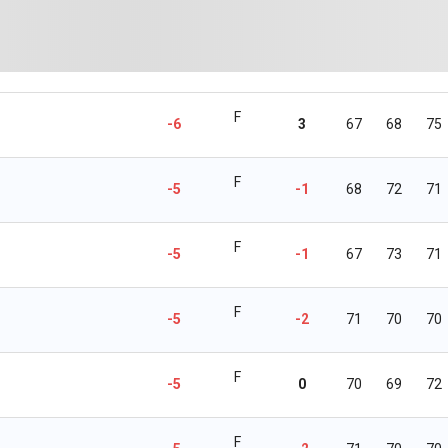
F
-6
3
67
68
75
F
-5
-1
68
72
71
F
-5
-1
67
73
71
F
-5
-2
71
70
70
F
-5
0
70
69
72
F