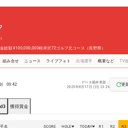
フ
ント
金総額
¥100,000,000
軽井沢72ゴルフ北コース（長野県）
組み合せ
ニュース
ライブフォト
出場選手
概要など
TV
データ最終更新：
刻
00:42
更
2025年8月17日 (日) 23:26
d3
獲得賞金
選手名
SCORE
HOLE
TODAY
R
1
R
2
R
3