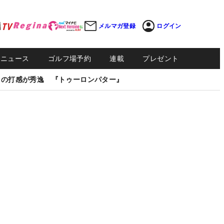
メルマガ登録
ログイン
Sニュース
ゴルフ場予約
連載
プレゼント
しの打感が秀逸 『トゥーロンパター』