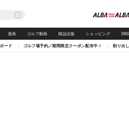
漫画
ゴルフ動画
雑誌出版
ショッピング
SN
ボード
ゴルフ場予約／期間限定クーポン配布中！
削り出