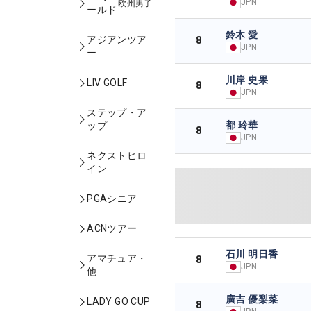
JPN
欧州男子
ールド
鈴木 愛
アジアンツア
8
JPN
ー
川岸 史果
LIV GOLF
8
JPN
ステップ・ア
都 玲華
ップ
8
JPN
ネクストヒロ
イン
PGAシニア
ACNツアー
石川 明日香
アマチュア・
8
JPN
他
廣吉 優梨菜
LADY GO CUP
8