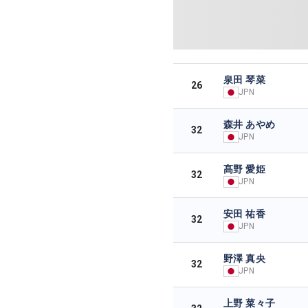
泉田 琴菜
26
JPN
森井 あやめ
32
JPN
髙野 愛姫
32
JPN
安田 祐香
32
JPN
野澤 真央
32
JPN
上野 菜々子