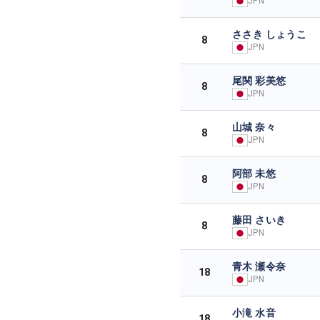
JPN
ささき しょうこ
8
JPN
尾関 彩美悠
8
JPN
山城 奈々
8
JPN
阿部 未悠
8
JPN
藤田 さいき
8
JPN
青木 瀬令奈
18
JPN
小滝 水音
18