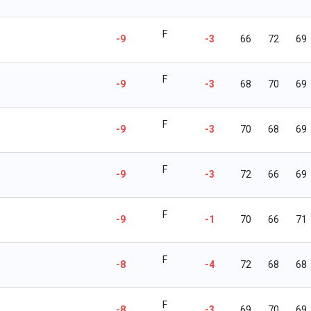
F
-9
-3
66
72
69
F
-9
-3
68
70
69
F
-9
-3
70
68
69
F
-9
-3
72
66
69
F
-9
-1
70
66
71
F
-8
-4
72
68
68
F
-8
-3
69
70
69