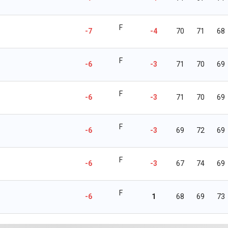
F
-7
-4
70
71
68
F
-6
-3
71
70
69
F
-6
-3
71
70
69
F
-6
-3
69
72
69
F
-6
-3
67
74
69
F
-6
1
68
69
73