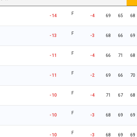
F
-14
-4
69
65
68
F
-13
-3
68
66
69
F
-11
-4
66
71
68
F
-11
-2
69
66
70
F
-10
-4
71
67
68
F
-10
-3
68
69
69
F
-10
-3
68
69
69