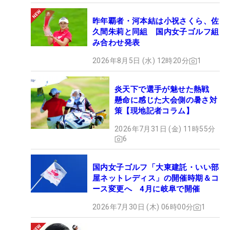
昨年覇者・河本結は小祝さくら、佐
久間朱莉と同組 国内女子ゴルフ組
み合わせ発表
2026年8月5日 (水) 12時20分
1
炎天下で選手が魅せた熱戦
懸命に感じた大会側の暑さ対
策【現地記者コラム】
2026年7月31日 (金) 11時55分
6
国内女子ゴルフ「大東建託・いい部
屋ネットレディス」の開催時期＆コ
ース変更へ 4月に岐阜で開催
2026年7月30日 (木) 06時00分
1