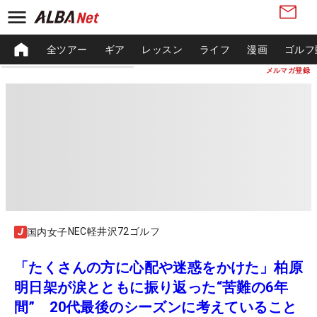
全ツアー
ギア
レッスン
ライフ
漫画
ゴルフ
メルマガ登録
NEC軽井沢72ゴルフ
国内女子
「たくさんの方に心配や迷惑をかけた」柏原
明日架が涙とともに振り返った“苦難の6年
間” 20代最後のシーズンに考えていること