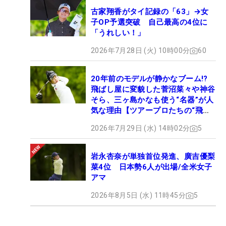
古家翔香がタイ記録の「63」→女
子OP予選突破 自己最高の4位に
「うれしい！」
2026年7月28日 (火) 10時00分
60
20年前のモデルが静かなブーム!?
飛ばし屋に変貌した菅沼菜々や神谷
そら、三ヶ島かなも使う“名器”が人
気な理由【ツアープロたちの“飛ば
しギア”】
2026年7月29日 (水) 14時02分
5
岩永杏奈が単独首位発進、廣吉優梨
菜4位 日本勢6人が出場/全米女子
アマ
2026年8月5日 (水) 11時45分
5