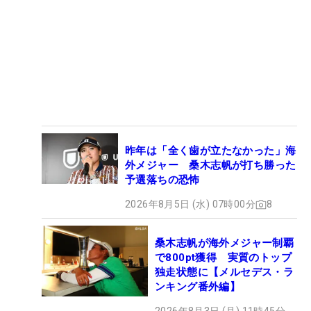
昨年は「全く歯が立たなかった」海
外メジャー 桑木志帆が打ち勝った
予選落ちの恐怖
2026年8月5日 (水) 07時00分
8
桑木志帆が海外メジャー制覇
で800pt獲得 実質のトップ
独走状態に【メルセデス・ラ
ンキング番外編】