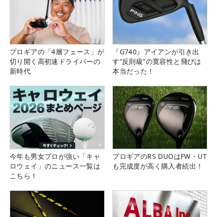
プロギアの「4層フェース」が
『G740』アイアンが引き出
切り開く高初速ドライバーの
す“反則級”の寛容性と飛びは
新時代
本当だった！
今年も男女プロが強い「キャ
プロギアのRS DUOはFW・UT
ロウェイ」のニュース一覧は
も完成度が高く購入者続出！
こちら！