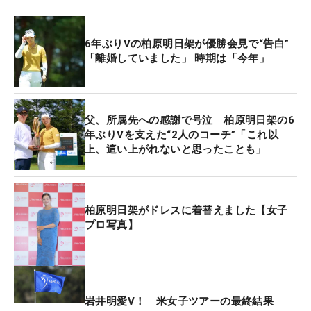
今季も寺岡をはじめ、優勝した入谷響ら新人の活躍
がめざましいが、この6年の間にも、多くの若手選
手が登場してはツアーをけん引してきた。怖いもの
6年ぶりVの柏原明日架が優勝会見で“告白”
知らずで、ピンだけを見てプレーする姿は、柏原に
「離婚していました」 時期は「今年」
「自分自身も『若い時はあんな感じだったのかな
～』って、一緒に回った後輩たちを見て思う部分も
ありました」という感情をもたらしていた。
父、所属先への感謝で号泣 柏原明日架の6
年ぶりVを支えた“2人のコーチ”「これ以
上、這い上がれないと思ったことも」
自分のことを「中堅、ベテラン」と位置づける年齢
にもなった。そして「中堅、ベテランだからこそで
きるゴルフもきっとあると思ってやっていた」とも
話す。今年も西郷真央、山下美夢有が海外メジャー
柏原明日架がドレスに着替えました【女子
プロ写真】
を制すなど、米国で日本勢の活躍が顕著だ。「今の
日本のツアーのレベルがそれだけ高いんだなと思っ
た。トップ選手が抜けた今でも、レベルが高くなっ
たこのツアーで、どれだけできるのか、とか。どれ
だけ上に食い込めるのかというのも考えられた。そ
岩井明愛V！ 米女子ツアーの最終結果