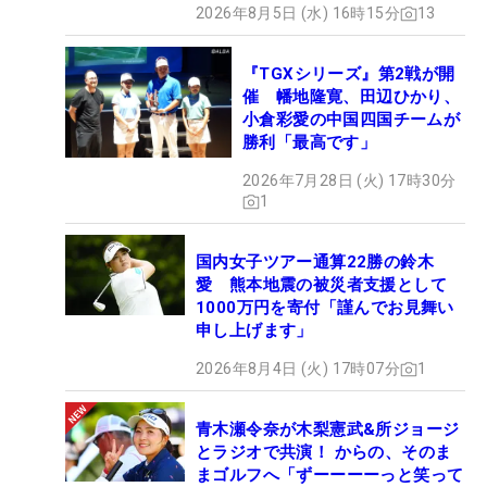
2026年8月5日 (水) 16時15分
13
『TGXシリーズ』第2戦が開
催 幡地隆寛、田辺ひかり、
小倉彩愛の中国四国チームが
勝利「最高です」
2026年7月28日 (火) 17時30分
1
国内女子ツアー通算22勝の鈴木
愛 熊本地震の被災者支援として
1000万円を寄付「謹んでお見舞い
申し上げます」
2026年8月4日 (火) 17時07分
1
青木瀬令奈が木梨憲武&所ジョージ
とラジオで共演！ からの、そのま
まゴルフへ「ずーーーーっと笑って