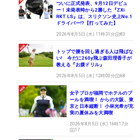
ついに正式発表、9月12日デビュ
ー！未発表時から2勝した『ZXi
RKT LS』は、スリクソン史上No.1
ドライバー!?【打ってみた】
2026年8月5日 (水) 11時31分
83
トップで腰を回し過ぎる人は飛ばな
い! 今だに260y飛ぶ森田理香子が
教える『お腹ドリル』
2026年8月5日 (水) 12時00分
68
女子プロが福岡でホテルのプ
ールを満喫！ からの大阪、東
京と日本縦断！ 小林光希が充
実の夏休みを大満喫
2026年8月5日 (水) 16時17分
17