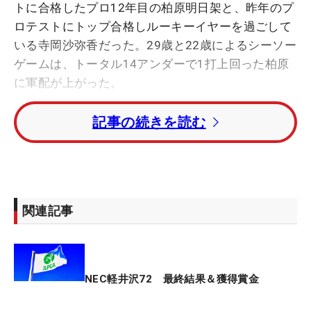
トに合格したプロ12年目の柏原明日架と、昨年のプ
ロテストにトップ合格しルーキーイヤーを過ごして
いる寺岡沙弥香だった。29歳と22歳によるシーソー
ゲームは、トータル14アンダーで1打上回った柏原
に軍配が上がった。
記事の続きを読む
柏原にとっては、これが2019年の「マスターズGC
レディース」以来となる優勝。初優勝を含む年間2
勝を挙げたこの年以降は、シード落ちなど数々の苦
難も経験した。「6年は長かった。6年以上経ってる
と思うぐらい、長く感じました」、「這い上がれな
関連記事
いと思っていた。優勝するイメージなんて全然湧か
ない時期でした」など、苦しい時間を振り返った。
ラウンド後には幼少期からコーチを務めてきた父・
武道さんと抱擁。涙も流した。
NEC軽井沢72 最終結果＆獲得賞金