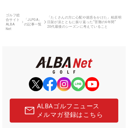
ゴルフ総
「たくさんの方に心配や迷惑をかけた」柏原明
合サイト
「JLPGA」
日架が涙とともに振り返った“苦難の6年間”
ALBA
の記事一覧
20代最後のシーズンに考えていること
Net
ALBAゴルフニュース
メルマガ登録はこちら