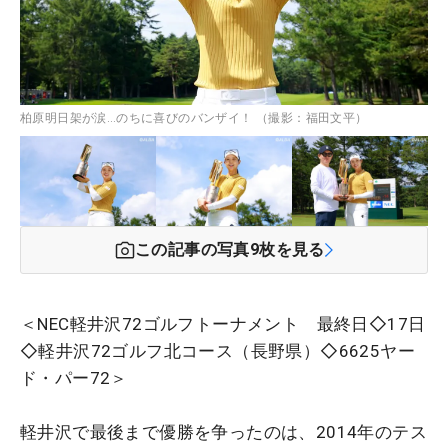
柏原明日架が涙…のちに喜びのバンザイ！ （撮影：福田文平）
この記事の写真
9
枚を見る
＜NEC軽井沢72ゴルフトーナメント 最終日◇17日
◇軽井沢72ゴルフ北コース（長野県）◇6625ヤー
ド・パー72＞
軽井沢で最後まで優勝を争ったのは、2014年のテス