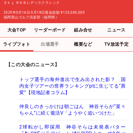
Ｓｋｙ ＲＫＢレディスクラシック
2025年5月16日-5月18日
賞金総額
¥120,000,000
福岡雷山ゴルフ倶楽部（福岡県）
大会TOP
リーダーボード
組み合せ
ニュース
ライブフォト
出場選手
概要など
TV放送予定
【この大会のニュース】
トップ選手の海外進出で生み出された影？ 国
内女子ツアーの世界ランキングptに生じてる“異
変”【現地記者コラム】
仲良しのきっかけは朝ごはん 神谷そらが“菜々
ちゃん”に続く復活V「ようやく追いつけた」
2球転がし即採用 神谷そらは未発表パター