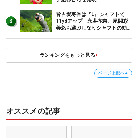
皆吉愛寿香は『L』シャフトで
6
11ydアップ 永井花奈、尾関彩
美悠も選ぶしなりシャフトの効果
【ツアープロたちの“飛ばしギ
ア”】
ランキングをもっと見る
ページ上部へ
オススメの記事