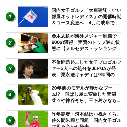
国内女子ゴルフ「大東建託・いい
1
部屋ネットレディス」の開催時期
＆コース変更へ 4月に岐阜で開
催
桑木志帆が海外メジャー制覇で
2
800pt獲得 実質のトップ独走状
態に【メルセデス・ランキング番
外編】
不倫問題起こした女子プロゴルフ
3
ァー3人への処分をJLPGAが発
表 栗永遼キャディは9年間の立
ち入り禁止
20年前のモデルが静かなブー
4
ム!? 飛ばし屋に変貌した菅沼
菜々や神谷そら、三ヶ島かなも使
う“名器”が人気な理由【ツアープ
ロたちの“飛ばしギア”】
昨年覇者・河本結は小祝さくら、
5
佐久間朱莉と同組 国内女子ゴル
フ組み合わせ発表