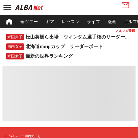
全ツアー
ギア
レッスン
ライフ
漫画
ゴルフ
メルマガ登録
松山英樹ら出場 ウィンダム選手権のリーダーボード
米国男子
北海道meijiカップ リーダーボード
国内女子
最新の世界ランキング
米国女子
JLPGAツアー
国内女子