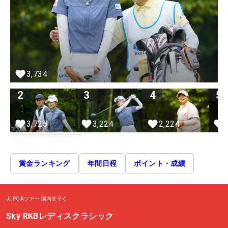
3,734
2
3
4
5
2,224
3,725
3,224
賞金ランキング
年間日程
ポイント・成績
JLPGAツアー
国内女子
Sky RKBレディスクラシック