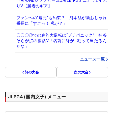
『Ai-ONEジラフビームJAILBIRDミニ』で2年ぶ
りV【勝者のギア】
ファンへの“還元”も約束？ 河本結が新おしゃれ
番長に「すごっ！ 私が？」
〇〇〇◎での劇的大逆転は“プチパニック” 神谷
そらが涙の復活V「名前に縁が…勘って当たるん
だな」
ニュース一覧
前の大会
次の大会
JLPGA (国内女子) メニュー