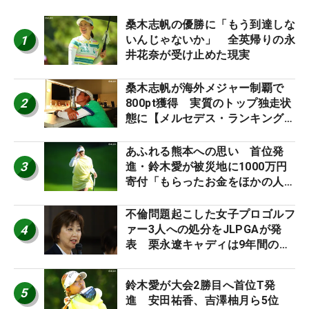
桑木志帆の優勝に「もう到達しな
1
いんじゃないか」 全英帰りの永
井花奈が受け止めた現実
桑木志帆が海外メジャー制覇で
2
800pt獲得 実質のトップ独走状
態に【メルセデス・ランキング番
外編】
あふれる熊本への思い 首位発
3
進・鈴木愛が被災地に1000万円
寄付「もらったお金をほかの人
に」
不倫問題起こした女子プロゴルフ
4
ァー3人への処分をJLPGAが発
表 栗永遼キャディは9年間の立
ち入り禁止
鈴木愛が大会2勝目へ首位T発
5
進 安田祐香、吉澤柚月ら5位