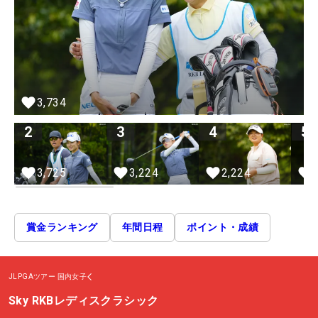
3,734
2
3
4
5
2,224
3,725
3,224
賞金ランキング
年間日程
ポイント・成績
JLPGAツアー
国内女子
Sky RKBレディスクラシック