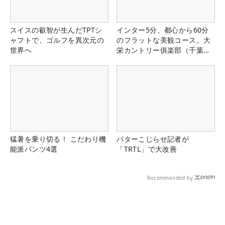
スイスの叡智が生んだTPTシ
インター5分、都心から60分
ャフトで、ゴルフを異次元の
のフラットな美観コース。大
世界へ
栄カントリー俱楽部（千葉
県）
猛暑を乗り切る！ こだわり機
パターこじらせ記者が
能派パンツ4選
「TRTL」で大改善
Recommended by