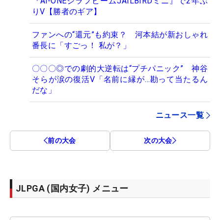
『Ai-ONEジラフビームJAILBIRDミニ』で2年ぶ
りV【勝者のギア】
ファンへの“還元”も約束？ 河本結が新おしゃれ
番長に「すごっ！ 私が？」
〇〇〇◎での劇的大逆転は“プチパニック” 神谷
そらが涙の復活V「名前に縁が…勘って当たるん
だな」
ニュース一覧
前の大会
次の大会
JLPGA (国内女子) メニュー