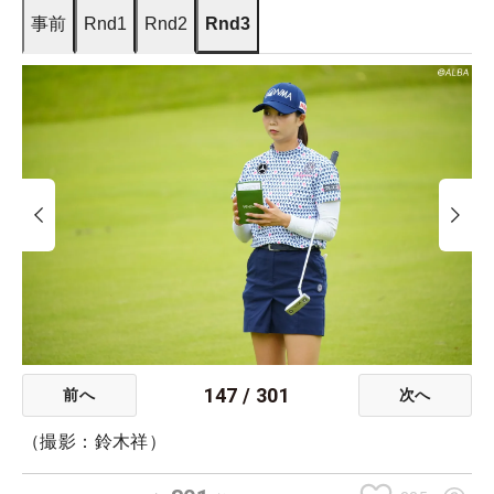
事前
Rnd1
Rnd2
Rnd3
147
/
301
前へ
次へ
（撮影：鈴木祥）