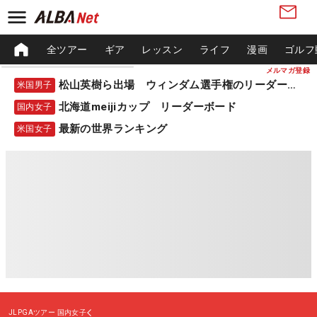
全ツアー
ギア
レッスン
ライフ
漫画
ゴルフ
メルマガ登録
松山英樹ら出場 ウィンダム選手権のリーダーボード
米国男子
北海道meijiカップ リーダーボード
国内女子
最新の世界ランキング
米国女子
JLPGAツアー
国内女子