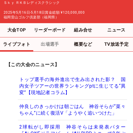
Ｓｋｙ ＲＫＢレディスクラシック
2025年5月16日-5月18日
賞金総額
¥120,000,000
福岡雷山ゴルフ倶楽部（福岡県）
大会TOP
リーダーボード
組み合せ
ニュース
ライブフォト
出場選手
概要など
TV放送予定
【この大会のニュース】
トップ選手の海外進出で生み出された影？ 国
内女子ツアーの世界ランキングptに生じてる“異
変”【現地記者コラム】
仲良しのきっかけは朝ごはん 神谷そらが“菜々
ちゃん”に続く復活V「ようやく追いつけた」
2球転がし即採用 神谷そらは未発表パター