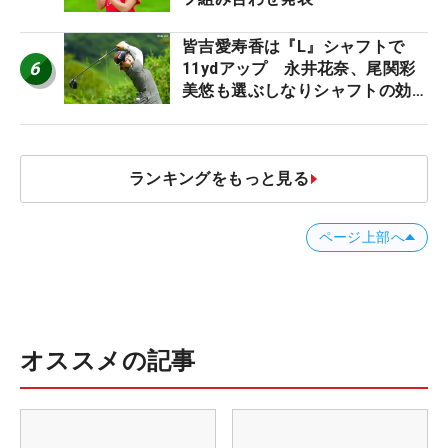
皆吉愛寿香は『L』シャフトで
6
11ydアップ 永井花奈、尾関彩
美悠も選ぶしなりシャフトの効果
【ツアープロたちの“飛ばしギ
ア”】
ランキングをもっと見る
ページ上部へ
オススメの記事