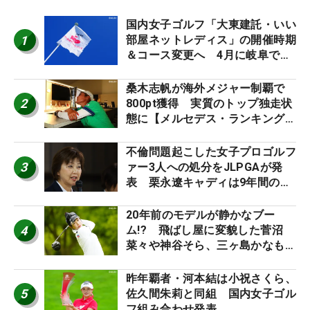
国内女子ゴルフ「大東建託・いい
1
部屋ネットレディス」の開催時期
＆コース変更へ 4月に岐阜で開
催
桑木志帆が海外メジャー制覇で
2
800pt獲得 実質のトップ独走状
態に【メルセデス・ランキング番
外編】
不倫問題起こした女子プロゴルフ
3
ァー3人への処分をJLPGAが発
表 栗永遼キャディは9年間の立
ち入り禁止
20年前のモデルが静かなブー
4
ム!? 飛ばし屋に変貌した菅沼
菜々や神谷そら、三ヶ島かなも使
う“名器”が人気な理由【ツアープ
ロたちの“飛ばしギア”】
昨年覇者・河本結は小祝さくら、
5
佐久間朱莉と同組 国内女子ゴル
フ組み合わせ発表