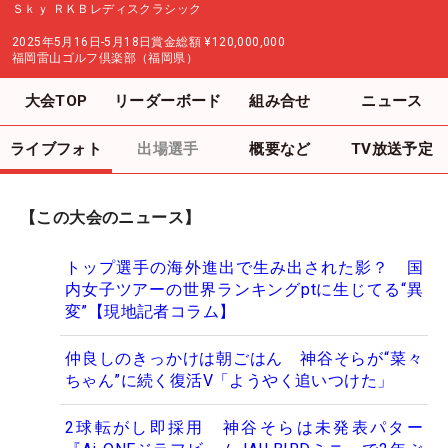
Ｓｋｙ ＲＫＢレディスクラシック
2025年5月16日-5月18日
賞金総額
¥120,000,000
福岡雷山ゴルフ倶楽部（福岡県）
大会TOP
リーダーボード
組み合せ
ニュース
ライブフォト
出場選手
概要など
TV放送予定
【この大会のニュース】
トップ選手の海外進出で生み出された影？ 国
内女子ツアーの世界ランキングptに生じてる“異
変”【現地記者コラム】
仲良しのきっかけは朝ごはん 神谷そらが“菜々
ちゃん”に続く復活V「ようやく追いつけた」
2球転がし即採用 神谷そらは未発表パター