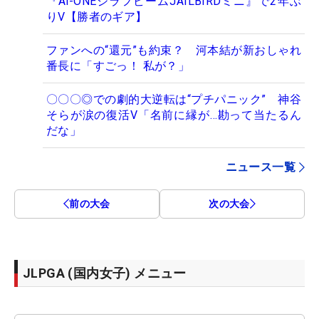
『Ai-ONEジラフビームJAILBIRDミニ』で2年ぶ
りV【勝者のギア】
ファンへの“還元”も約束？ 河本結が新おしゃれ
番長に「すごっ！ 私が？」
〇〇〇◎での劇的大逆転は“プチパニック” 神谷
そらが涙の復活V「名前に縁が…勘って当たるん
だな」
ニュース一覧
前の大会
次の大会
JLPGA (国内女子) メニュー