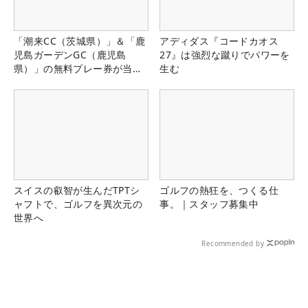
「潮来CC（茨城県）」＆「鹿
アディダス『コードカオス
児島ガーデンGC（鹿児島
27』は強烈な蹴りでパワーを
県）」の無料プレー券が当た
生む
る！！
スイスの叡智が生んだTPTシ
ゴルフの熱狂を、つくる仕
ャフトで、ゴルフを異次元の
事。｜スタッフ募集中
世界へ
Recommended by