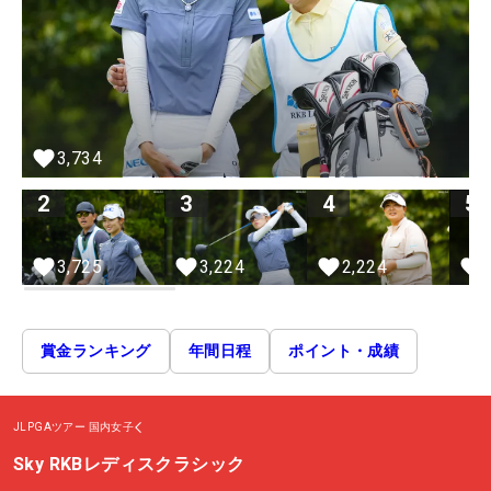
3,734
2
3
4
5
2,224
3,725
3,224
賞金ランキング
年間日程
ポイント・成績
JLPGAツアー
国内女子
Sky RKBレディスクラシック