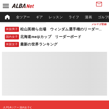
全ツアー
ギア
レッスン
ライフ
漫画
ゴルフ
メルマガ登録
松山英樹ら出場 ウィンダム選手権のリーダーボード
米国男子
北海道meijiカップ リーダーボード
国内女子
最新の世界ランキング
米国女子
JLPGAツアー
国内女子