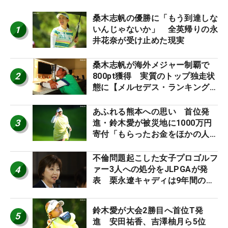
桑木志帆の優勝に「もう到達しな
1
いんじゃないか」 全英帰りの永
井花奈が受け止めた現実
桑木志帆が海外メジャー制覇で
2
800pt獲得 実質のトップ独走状
態に【メルセデス・ランキング番
外編】
あふれる熊本への思い 首位発
3
進・鈴木愛が被災地に1000万円
寄付「もらったお金をほかの人
に」
不倫問題起こした女子プロゴルフ
4
ァー3人への処分をJLPGAが発
表 栗永遼キャディは9年間の立
ち入り禁止
鈴木愛が大会2勝目へ首位T発
5
進 安田祐香、吉澤柚月ら5位