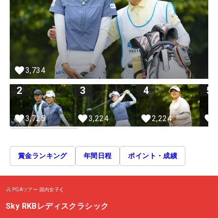
3,734
2
3
4
5
2,224
3,224
3,725
賞金ランキング
年間日程
ポイント・成績
JLPGAツアー
国内女子
Sky RKBレディスクラシック