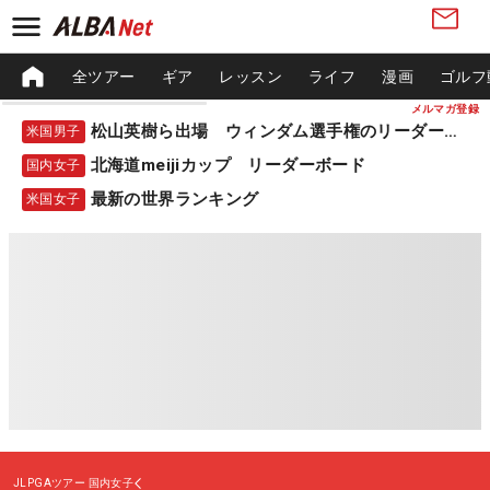
全ツアー
ギア
レッスン
ライフ
漫画
ゴルフ
メルマガ登録
松山英樹ら出場 ウィンダム選手権のリーダーボード
米国男子
北海道meijiカップ リーダーボード
国内女子
最新の世界ランキング
米国女子
JLPGAツアー
国内女子