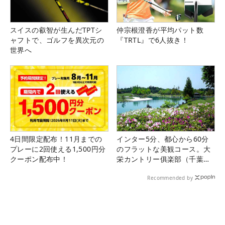
スイスの叡智が生んだTPTシ
仲宗根澄香が平均パット数
ャフトで、ゴルフを異次元の
『TRTL』で6人抜き！
世界へ
4日間限定配布！11月までの
インター5分、都心から60分
プレーに2回使える1,500円分
のフラットな美観コース。大
クーポン配布中！
栄カントリー俱楽部（千葉
県）
Recommended by