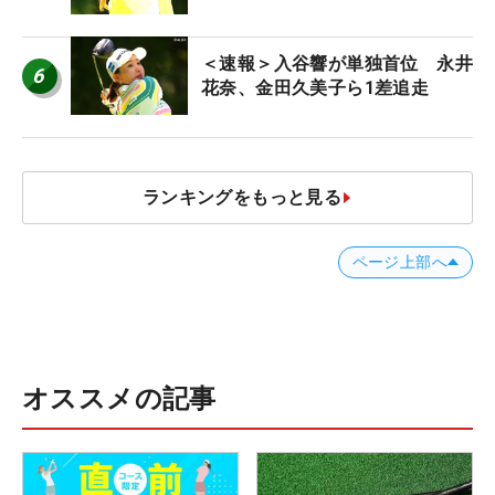
＜速報＞入谷響が単独首位 永井
6
花奈、金田久美子ら1差追走
ランキングをもっと見る
ページ上部へ
オススメの記事