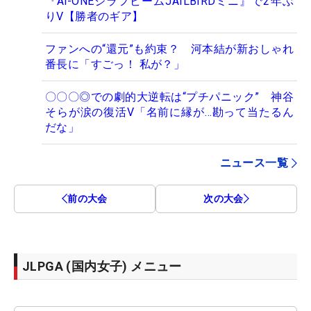
『Ai-ONEジラフビームJAILBIRDミニ』で2年ぶ
りV【勝者のギア】
ファンへの“還元”も約束？ 河本結が新おしゃれ
番長に「すごっ！ 私が？」
〇〇〇◎での劇的大逆転は“プチパニック” 神谷
そらが涙の復活V「名前に縁が…勘って当たるん
だな」
ニュース一覧
前の大会
次の大会
JLPGA (国内女子) メニュー