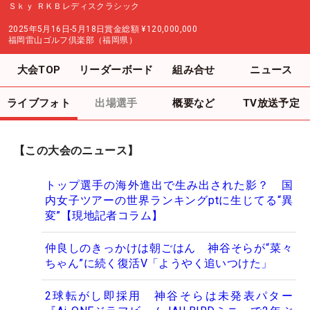
Ｓｋｙ ＲＫＢレディスクラシック
2025年5月16日-5月18日
賞金総額
¥120,000,000
福岡雷山ゴルフ倶楽部（福岡県）
大会TOP
リーダーボード
組み合せ
ニュース
ライブフォト
出場選手
概要など
TV放送予定
【この大会のニュース】
トップ選手の海外進出で生み出された影？ 国
内女子ツアーの世界ランキングptに生じてる“異
変”【現地記者コラム】
仲良しのきっかけは朝ごはん 神谷そらが“菜々
ちゃん”に続く復活V「ようやく追いつけた」
2球転がし即採用 神谷そらは未発表パター