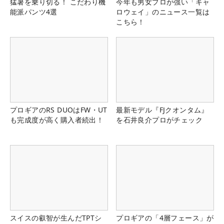
猛暑を乗り切る！ こだわり機
今年も男女プロが強い「キャ
能派パンツ4選
ロウェイ」のニュース一覧は
こちら！
プロギアのRS DUOはFW・UT
最新モデル『FJクオンタム』
も完成度が高く購入者続出！
を石井良介プロがチェック
スイスの叡智が生んだTPTシ
プロギアの「4層フェース」が