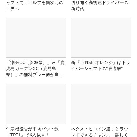
ャフトで、ゴルフを異次元の
切り開く高初速ドライバーの
世界へ
新時代
「潮来CC（茨城県）」＆「鹿
新『TENSEIオレンジ』はドラ
児島ガーデンGC（鹿児島
イバーシャフトの“最適解”
県）」の無料プレー券が当た
る！！
仲宗根澄香が平均パット数
ネクストヒロイン選手とラウ
『TRTL』で6人抜き！
ンドできるチャンス！詳しく