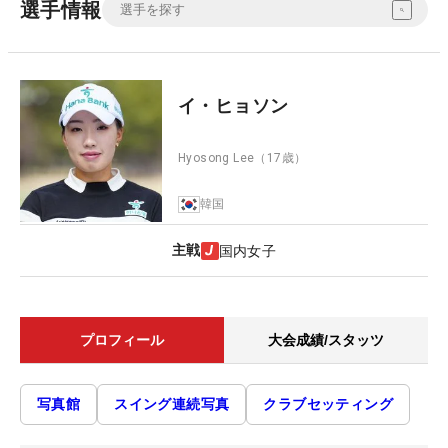
選手情報
イ・ヒョソン
Hyosong Lee
（17歳）
韓国
主戦
国内女子
プロフィール
大会成績/スタッツ
写真館
スイング連続写真
クラブセッティング