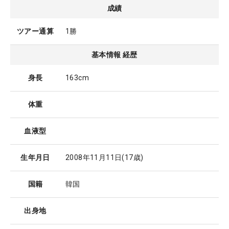
成績
ツアー通算
1勝
基本情報 経歴
身長
163cm
体重
血液型
生年月日
2008年11月11日
(17歳)
国籍
韓国
出身地