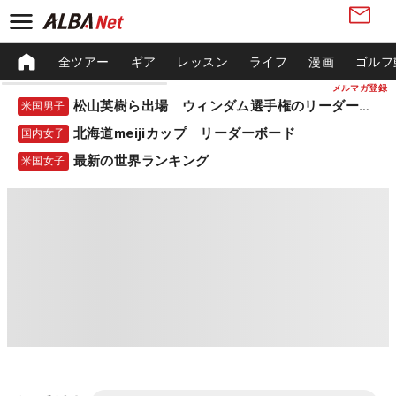
全ツアー
ギア
レッスン
ライフ
漫画
ゴルフ
メルマガ登録
松山英樹ら出場 ウィンダム選手権のリーダーボード
米国男子
北海道meijiカップ リーダーボード
国内女子
最新の世界ランキング
米国女子