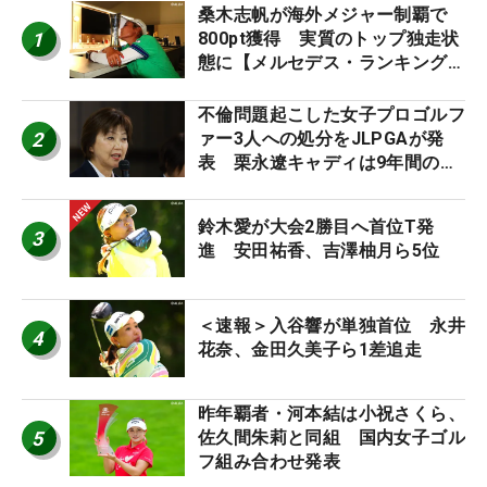
桑木志帆が海外メジャー制覇で
1
800pt獲得 実質のトップ独走状
態に【メルセデス・ランキング番
外編】
不倫問題起こした女子プロゴルフ
2
ァー3人への処分をJLPGAが発
表 栗永遼キャディは9年間の立
ち入り禁止
鈴木愛が大会2勝目へ首位T発
3
進 安田祐香、吉澤柚月ら5位
＜速報＞入谷響が単独首位 永井
4
花奈、金田久美子ら1差追走
昨年覇者・河本結は小祝さくら、
5
佐久間朱莉と同組 国内女子ゴル
フ組み合わせ発表