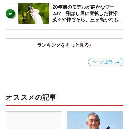
20年前のモデルが静かなブー
6
ム!? 飛ばし屋に変貌した菅沼
菜々や神谷そら、三ヶ島かなも使
う“名器”が人気な理由【ツアープ
ロたちの“飛ばしギア”】
ランキングをもっと見る
ページ上部へ
オススメの記事