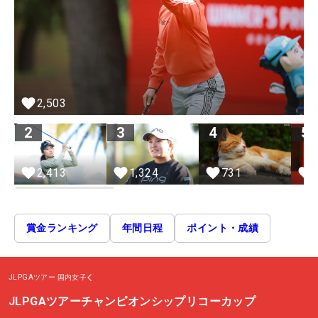
2,503
2
3
4
5
2,413
1,324
731
賞金ランキング
年間日程
ポイント・成績
JLPGAツアー
国内女子
JLPGAツアーチャンピオンシップリコーカップ