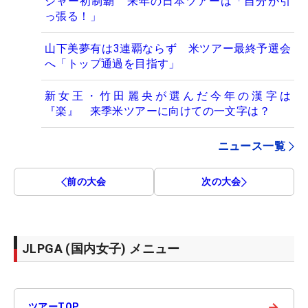
ジャー初制覇 来年の日本ツアーは「自分が引
っ張る！」
山下美夢有は3連覇ならず 米ツアー最終予選会
へ「トップ通過を目指す」
新女王・竹田麗央が選んだ今年の漢字は
『楽』 来季米ツアーに向けての一文字は？
ニュース一覧
前の大会
次の大会
JLPGA (国内女子) メニュー
→
ツアーTOP