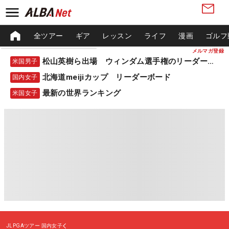
全ツアー
ギア
レッスン
ライフ
漫画
ゴルフ
メルマガ登録
松山英樹ら出場 ウィンダム選手権のリーダーボード
米国男子
北海道meijiカップ リーダーボード
国内女子
最新の世界ランキング
米国女子
JLPGAツアー
国内女子