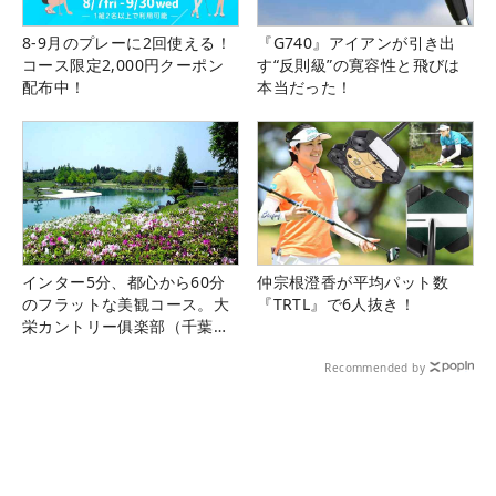
8-9月のプレーに2回使える！
『G740』アイアンが引き出
コース限定2,000円クーポン
す“反則級”の寛容性と飛びは
配布中！
本当だった！
インター5分、都心から60分
仲宗根澄香が平均パット数
のフラットな美観コース。大
『TRTL』で6人抜き！
栄カントリー俱楽部（千葉
県）
Recommended by