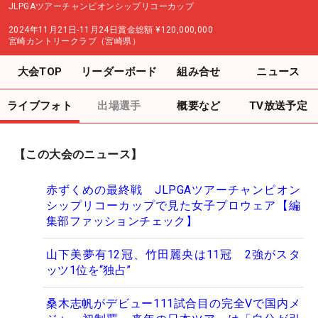
JLPGAツアーチャンピオンシップリコーカップ
2024年11月21日-11月24日
賞金総額
¥120,000,000
宮崎カントリークラブ（宮崎県）
大会TOP
リーダーボード
組み合せ
ニュース
ライブフォト
出場選手
概要など
TV放送予定
【この大会のニュース】
赤ずくめの最終戦 JLPGAツアーチャンピオン
シップリコーカップで見た女子プロウェア【編
集部ファッションチェック】
山下美夢有12冠、竹田麗央は11冠 2強がスタ
ッツ1位を“独占”
桑木志帆がデビュー111試合目の完全Vで国内メ