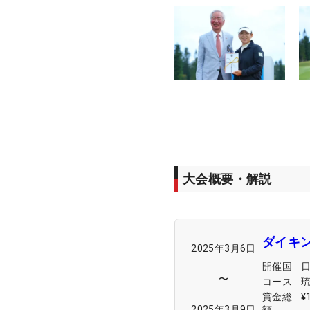
大会概要・解説
ダイキ
2025年3月6日
開催国
〜
コース
賞金総
¥
2025年3月9日
額