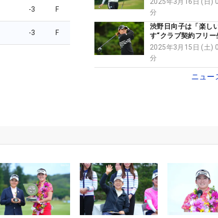
2025年3月16日 (日) 
る“特注パター”
-3
F
分
渋野日向子は「楽し
-3
F
す“クラブ契約フリ
国内開幕戦会場で選
2025年3月15日 (土) 
たメリット、デメリ
分
ニュー