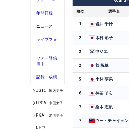
Round
順位
選手名
年間日程
1
岩井 千怜
ニュース
2
木村 彩子
ライブフォ
ト
2
申ジエ
ツアー登録
選手
2
菅 楓華
記録・成績
5
小林 夢果
JGTO
国内男子
6
神谷 そら
LPGA
米国女子
7
桑木 志帆
PGA
米国男子
7
ウー・チャイェン
DPワ