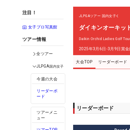
注目！
JLPGAツアー
国内女子
ダイキンオーキッ
女子プロ写真館
ツアー情報
Daikin Orchid Ladies Golf To
2025年3月6日-3月9日
賞金
全ツアー
大会TOP
リーダーボード
JLPGA
国内女子
今週の大会
リーダーボ
ード
リーダーボード
ツアーメニ
ュー
ツアーTOP