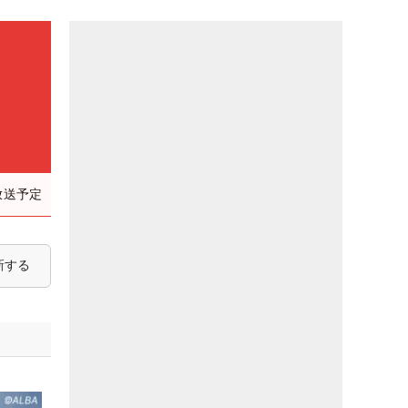
放送予定
新する