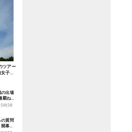
のツアー
内女子ゴ
戦の出場
3連覇ねら
ら復帰の
15時38
佐久間朱
への質問
 開幕戦
架が握