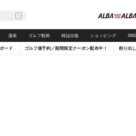
漫画
ゴルフ動画
雑誌出版
ショッピング
SN
ボード
ゴルフ場予約／期間限定クーポン配布中！
削り出