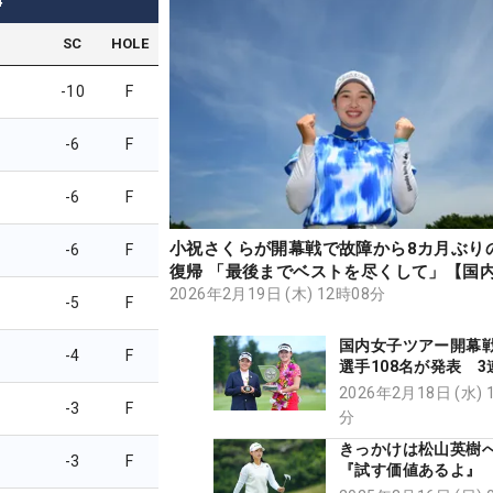
4
SC
HOLE
-10
F
-6
F
-6
F
小祝さくらが開幕戦で故障から8カ月ぶり
-6
F
復帰 「最後までベストを尽くして」【国
ルフ・オフトレ情報】
2026年2月19日 (木) 12時08分
-5
F
国内女子ツアー開幕
-4
F
選手108名が発表 
う岩井千怜、ケガか
2026年2月18日 (水) 
-3
F
小祝さくら、女王・
分
莉らエントリー
きっかけは松山英樹
-3
F
『試す価値あるよ』
パット1位の柏原明日