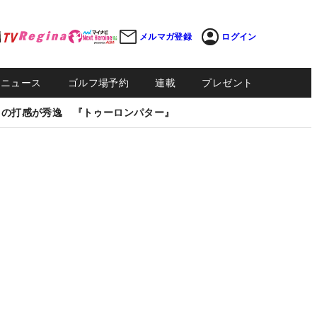
メルマガ登録
ログイン
Sニュース
ゴルフ場予約
連載
プレゼント
しの打感が秀逸 『トゥーロンパター』