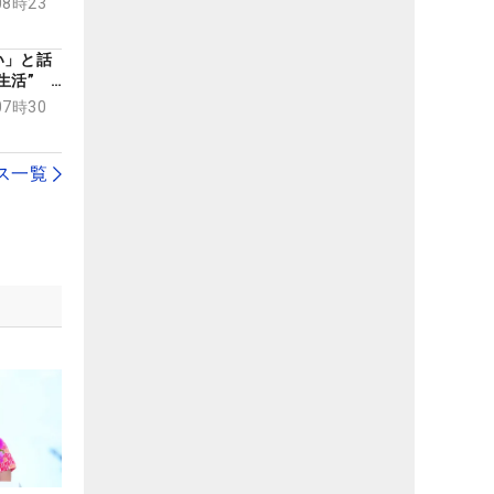
08時23
い」と話
ー生活”
手に聞い
07時30
ットは？
ス一覧