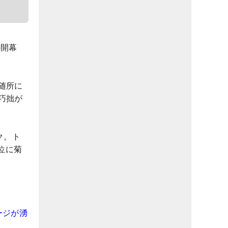
の開幕
随所に
巧拙が
ク。ト
位に菊
ージが湧