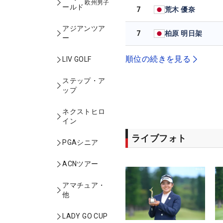
欧州男子
ールド
7
荒木 優奈
アジアンツア
7
柏原 明日架
ー
順位の続きを見る
LIV GOLF
ステップ・ア
ップ
ネクストヒロ
イン
ライブフォト
PGAシニア
ACNツアー
アマチュア・
他
LADY GO CUP