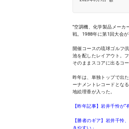
"空調機、化学製品メーカ
戦。1988年に第1回大会
開催コースの琉球ゴルフ
池を配したレイアウト。
そのままスコアに出るコ
昨年は、単独トップで出た
ーナメントレコードとなる
地絵理香が入った。
【昨年記事】岩井千怜が“
【勝者のギア】岩井千怜、
きやすい」