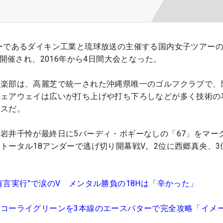
ーであるダイキン工業と琉球放送の主催する国内女子ツアー
が開催され、2016年から4日間大会となった。
倶楽部は、高麗芝で統一された沖縄県唯一のゴルフクラブで、
フェアウェイは広いが打ち上げや打ち下ろしなどが多く技術の
ースだ。
岩井千怜が最終日に5バーディ・ボギーなしの「67」をマー
トータル18アンダーで逃げ切り開幕戦V。2位に西郷真央、3
有言実行”で涙のV メンタル勝負の18Hは「辛かった」
コーライグリーンを3本線のエースパターで完全攻略「イメ