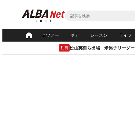
全ツアー
ギア
レッスン
ライフ
松山英樹ら出場 米男子リーダー
注目