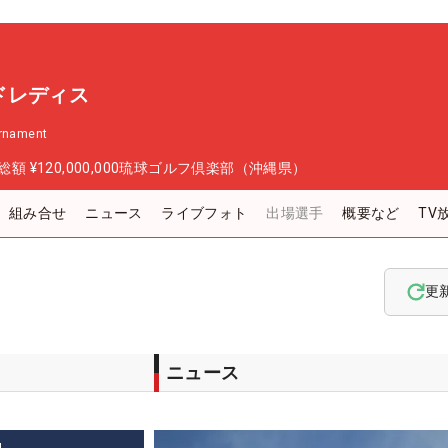
ドレディス
urnament
総額
¥120,000,000
琉球ゴルフ倶楽部（沖縄県）
組み合せ
ニュース
ライブフォト
出場選手
概要など
TV
更
ニュース