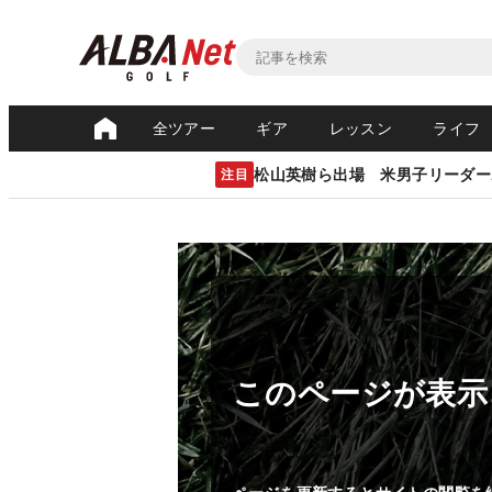
全ツアー
ギア
レッスン
ライフ
松山英樹ら出場 米男子リーダー
注目
このページが表示