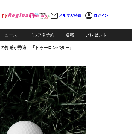
メルマガ登録
ログイン
Sニュース
ゴルフ場予約
連載
プレゼント
しの打感が秀逸 『トゥーロンパター』