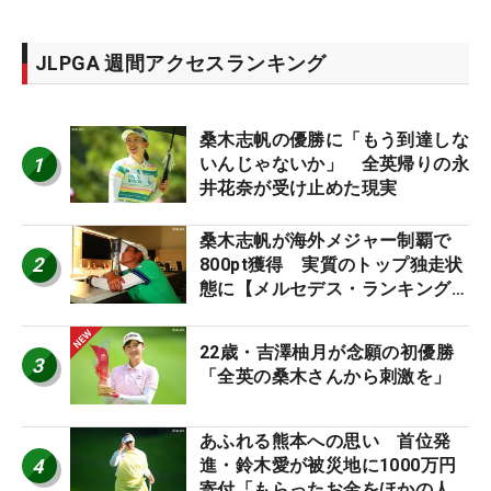
JLPGA 週間アクセスランキング
桑木志帆の優勝に「もう到達しな
1
いんじゃないか」 全英帰りの永
井花奈が受け止めた現実
桑木志帆が海外メジャー制覇で
2
800pt獲得 実質のトップ独走状
態に【メルセデス・ランキング番
外編】
22歳・吉澤柚月が念願の初優勝
3
「全英の桑木さんから刺激を」
あふれる熊本への思い 首位発
4
進・鈴木愛が被災地に1000万円
寄付「もらったお金をほかの人