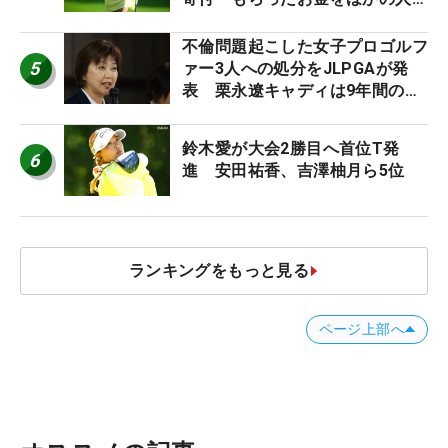
に」
不倫問題起こした女子プロゴルフ
5
ァー3人への処分をJLPGAが発
表 栗永遼キャディは9年間の立
ち入り禁止
鈴木愛が大会2勝目へ首位T発
6
進 安田祐香、吉澤柚月ら5位
ランキングをもっと見る
ページ上部へ