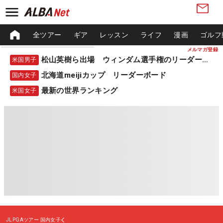
全ツアー
ギア
レッスン
ライフ
漫画
ゴルフ
メルマガ登録
松山英樹ら出場 ウィンダム選手権のリーダーボード
米国男子
北海道meijiカップ リーダーボード
国内女子
最新の世界ランキング
米国女子
JLPGAツアー
国内女子