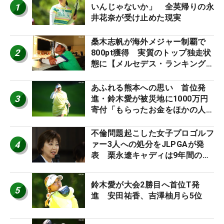
1
いんじゃないか」 全英帰りの永
井花奈が受け止めた現実
桑木志帆が海外メジャー制覇で
2
800pt獲得 実質のトップ独走状
態に【メルセデス・ランキング番
外編】
あふれる熊本への思い 首位発
3
進・鈴木愛が被災地に1000万円
寄付「もらったお金をほかの人
に」
不倫問題起こした女子プロゴルフ
4
ァー3人への処分をJLPGAが発
表 栗永遼キャディは9年間の立
ち入り禁止
鈴木愛が大会2勝目へ首位T発
5
進 安田祐香、吉澤柚月ら5位