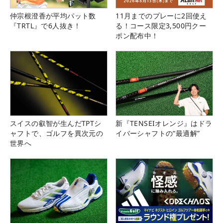
仲宗根澄香が平均パット数
11月までのプレーに2回使え
『TRTL』で6人抜き！
る！コース限定3,500円クー
ポン配布中！
スイスの叡智が生んだTPTシ
新『TENSEIオレンジ』はドラ
ャフトで、ゴルフを異次元の
イバーシャフトの“最適解”
世界へ