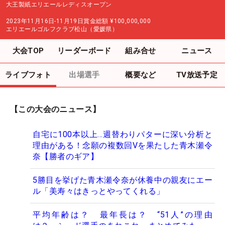
大王製紙エリエールレディスオープン
2023年11月16日-11月19日
賞金総額
¥100,000,000
エリエールゴルフクラブ松山（愛媛県）
大会TOP
リーダーボード
組み合せ
ニュース
ライブフォト
出場選手
概要など
TV放送予定
【この大会のニュース】
自宅に100本以上…週替わりパターに深い分析と
理由がある！念願の複数回Vを果たした青木瀬令
奈【勝者のギア】
5勝目を挙げた青木瀬令奈が休養中の親友にエー
ル「美寿々はきっとやってくれる」
平均年齢は？ 最年長は？ “51人”の理由