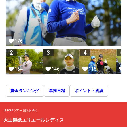
176
2
3
4
5
164
146
115
賞金ランキング
年間日程
ポイント・成績
JLPGAツアー
国内女子
大王製紙エリエールレディス