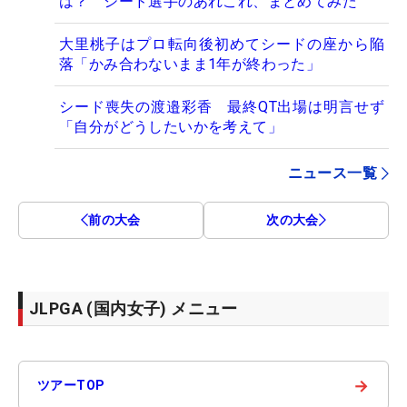
は？ シード選手のあれこれ、まとめてみた
大里桃子はプロ転向後初めてシードの座から陥
落「かみ合わないまま1年が終わった」
シード喪失の渡邉彩香 最終QT出場は明言せず
「自分がどうしたいかを考えて」
ニュース一覧
前の大会
次の大会
JLPGA (国内女子) メニュー
→
ツアーTOP