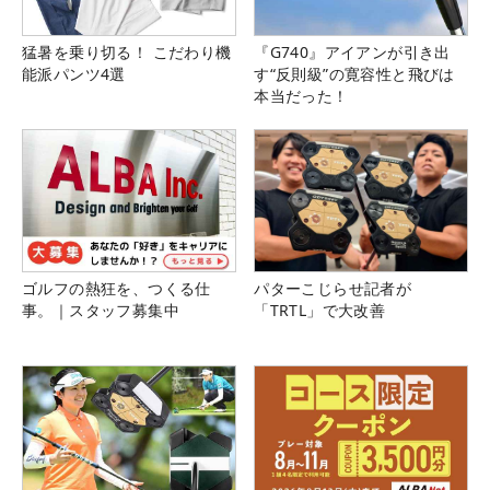
猛暑を乗り切る！ こだわり機
『G740』アイアンが引き出
能派パンツ4選
す“反則級”の寛容性と飛びは
本当だった！
ゴルフの熱狂を、つくる仕
パターこじらせ記者が
事。｜スタッフ募集中
「TRTL」で大改善