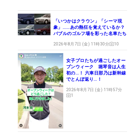
「いつかはクラウン」「シーマ現
象」……あの熱狂を覚えているか？
バブルのゴルフ場を彩った名車たち
2026年8月7日 (金) 11時30分
10
女子プロたちが過ごしたオー
プンウィーク 堀琴音は人生
初の…！ 六車日那乃は新幹線
でとんぼ返り…！
2026年8月7日 (金) 11時57分
1