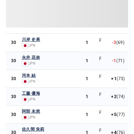
川岸 史果
F
1
-3
30
(69)
JPN
永井 花奈
F
1
-1
30
(71)
JPN
河本 結
F
1
+1
30
(73)
JPN
工藤 優海
F
1
+2
30
(74)
JPN
阿部 未悠
F
1
+5
30
(77)
JPN
佐久間 朱莉
F
1
+4
30
(76)