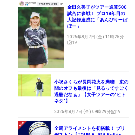
金田久美子がツアー通算500
試合に参戦！ プロ18年目の
大記録達成に「あんびりーば
ぼー」
2026年8月7日 (金) 11時25分
19
小祝さくらが長岡花火を満喫 束の
間のオフも最後は「見るってすごく
過酷だなぁ」【女子ツアーの“ヒト
ネタ”】
2026年8月7日 (金) 09時29分
19
全周アライメントを初搭載！ ブリ
ヂストン『TOUR B JGR Roll-in