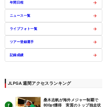
→
年間日程
→
ニュース一覧
→
ライブフォト一覧
→
ツアー登録選手
→
記録成績
JLPGA 週間アクセスランキング
桑木志帆が海外メジャー制覇で
1
800pt獲得 実質のトップ独走状