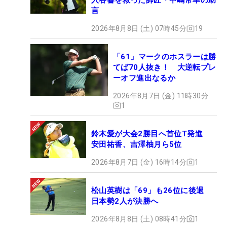
言
2026年8月8日 (土) 07時45分
19
「61」マークのホスラーは勝
てば70人抜き！ 大逆転プレ
ーオフ進出なるか
2026年8月7日 (金) 11時30分
1
鈴木愛が大会2勝目へ首位T発進
安田祐香、吉澤柚月ら5位
2026年8月7日 (金) 16時14分
1
松山英樹は「69」も26位に後退
日本勢2人が決勝へ
2026年8月8日 (土) 08時41分
1