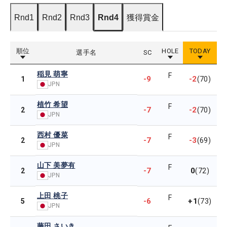
Rnd1
Rnd2
Rnd3
Rnd4
獲得賞金
順位
HOLE
TODAY
選手名
SC
稲見 萌寧
F
-9
-2
1
(70)
JPN
植竹 希望
F
-7
-2
2
(70)
JPN
西村 優菜
F
-7
-3
2
(69)
JPN
山下 美夢有
F
-7
0
2
(72)
JPN
上田 桃子
F
-6
+1
5
(73)
JPN
藤田 さいき