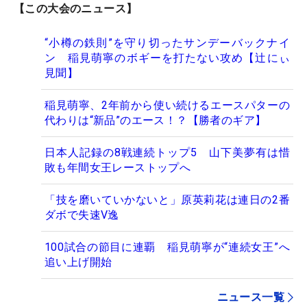
【この大会のニュース】
“小樽の鉄則”を守り切ったサンデーバックナイ
ン 稲見萌寧のボギーを打たない攻め【辻にぃ
見聞】
稲見萌寧、2年前から使い続けるエースパターの
代わりは“新品”のエース！？【勝者のギア】
日本人記録の8戦連続トップ5 山下美夢有は惜
敗も年間女王レーストップへ
「技を磨いていかないと」原英莉花は連日の2番
ダボで失速V逸
100試合の節目に連覇 稲見萌寧が“連続女王”へ
追い上げ開始
ニュース一覧