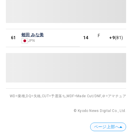
蛭田 みな美
F
14
+9
61
(81)
JPN
WD=棄権,
DQ=失格,
CUT=予選落ち,
MDF=Made Cut/DNF,
＠=アマチュア
© Kyodo News Digital Co., Ltd.
ページ上部へ