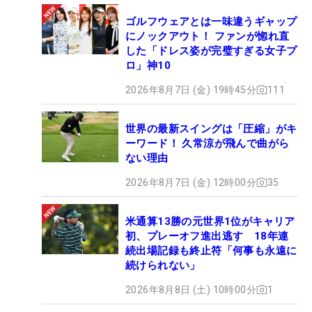
ゴルフウェアとは一味違うギャップ
にノックアウト！ ファンが惚れ直
した「ドレス姿が完璧すぎる女子プ
ロ」神10
2026年8月7日 (金) 19時45分
111
世界の最新スイングは「圧縮」がキ
ーワード！ 久常涼が飛んで曲がら
ない理由
2026年8月7日 (金) 12時00分
35
米通算13勝の元世界1位がキャリア
初、プレーオフ進出逃す 18年連
続出場記録も終止符「何事も永遠に
続けられない」
2026年8月8日 (土) 10時00分
1