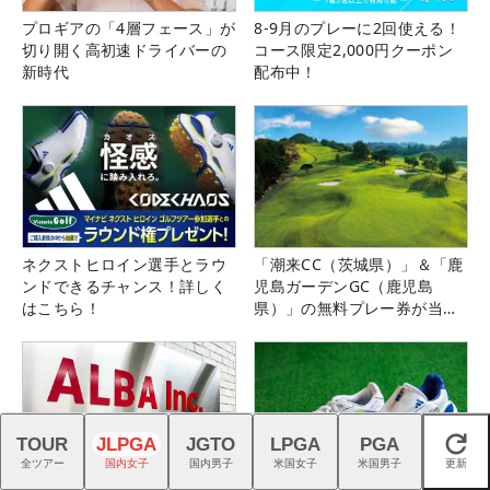
プロギアの「4層フェース」が
8-9月のプレーに2回使える！
切り開く高初速ドライバーの
コース限定2,000円クーポン
新時代
配布中！
ネクストヒロイン選手とラウ
「潮来CC（茨城県）」＆「鹿
ンドできるチャンス！詳しく
児島ガーデンGC（鹿児島
はこちら！
県）」の無料プレー券が当た
る！！
TOUR
JLPGA
JGTO
LPGA
PGA
閉じる
全ツアー
国内女子
国内男子
米国女子
米国男子
更新