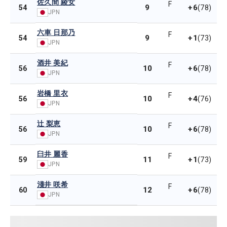
佐久間 綾女
F
9
+6
54
(78)
JPN
六車 日那乃
F
9
+1
54
(73)
JPN
酒井 美紀
F
10
+6
56
(78)
JPN
岩橋 里衣
F
10
+4
56
(76)
JPN
辻 梨恵
F
10
+6
56
(78)
JPN
臼井 麗香
F
11
+1
59
(73)
JPN
淺井 咲希
F
12
+6
60
(78)
JPN