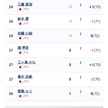
工藤 遥加
F
-1
+1
24
(73)
JPN
鈴木 愛
F
-1
-1
24
(71)
JPN
佐藤 心結
F
-1
0
24
(72)
JPN
堀 琴音
F
0
-1
27
(71)
JPN
三ヶ島 かな
F
0
+1
27
(73)
JPN
桑木 志帆
F
0
-2
27
(70)
JPN
葭葉 ルミ
F
1
0
30
(72)
JPN