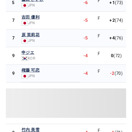
F
-6
+1
5
(73)
JPN
吉田 優利
F
-5
+2
7
(74)
JPN
原 英莉花
F
-5
+4
7
(76)
JPN
申ジエ
F
-4
0
9
(72)
KOR
権藤 可恋
F
-4
-2
9
(70)
JPN
竹内 美雪
F