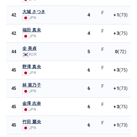
大城 さつき
F
4
+1
42
(73)
JPN
福田 真未
F
4
+3
42
(75)
JPN
全 美貞
F
5
0
44
(72)
KOR
野澤 真央
F
6
+3
45
(75)
JPN
林 菜乃子
F
6
+1
45
(73)
JPN
金澤 志奈
F
6
+3
45
(75)
JPN
竹田 麗央
F
6
+1
45
(73)
JPN