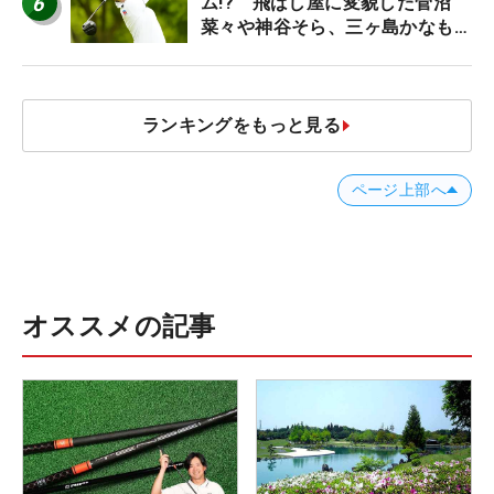
6
ム!? 飛ばし屋に変貌した菅沼
菜々や神谷そら、三ヶ島かなも使
う“名器”が人気な理由【ツアープ
ロたちの“飛ばしギア”】
ランキングをもっと見る
ページ上部へ
オススメの記事