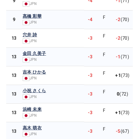
-4
-1
9
(71)
JPN
髙橋 彩華
F
-4
-2
9
(70)
JPN
穴井 詩
F
-3
-2
13
(70)
JPN
金田 久美子
F
-3
-1
13
(71)
JPN
吉本 ひかる
F
-3
+1
13
(73)
JPN
小祝 さくら
F
-3
0
13
(72)
JPN
浜崎 未来
F
-3
+1
13
(73)
JPN
高木 萌衣
F
-3
-5
13
(67)
JPN