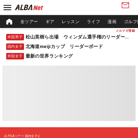
全ツアー
ギア
レッスン
ライフ
漫画
ゴルフ
メルマガ登録
松山英樹ら出場 ウィンダム選手権のリーダーボード
米国男子
北海道meijiカップ リーダーボード
国内女子
最新の世界ランキング
米国女子
JLPGAツアー
国内女子