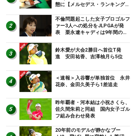
態に【メルセデス・ランキング番
外編】
不倫問題起こした女子プロゴルフ
2
ァー3人への処分をJLPGAが発
表 栗永遼キャディは9年間の立
ち入り禁止
鈴木愛が大会2勝目へ首位T発
3
進 安田祐香、吉澤柚月ら5位
＜速報＞入谷響が単独首位 永井
4
花奈、金田久美子ら1差追走
昨年覇者・河本結は小祝さくら、
5
佐久間朱莉と同組 国内女子ゴル
フ組み合わせ発表
20年前のモデルが静かなブー