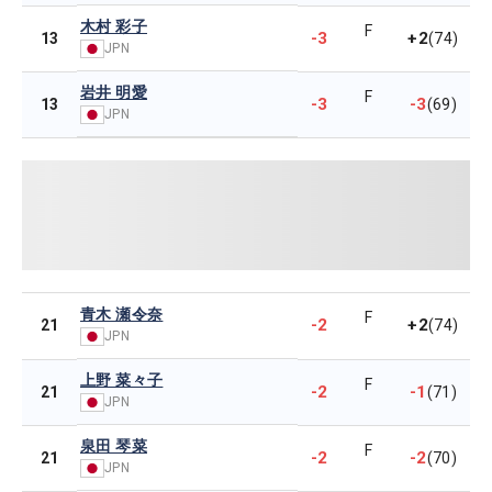
木村 彩子
F
-3
+2
13
(74)
JPN
岩井 明愛
F
-3
-3
13
(69)
JPN
青木 瀬令奈
F
-2
+2
21
(74)
JPN
上野 菜々子
F
-2
-1
21
(71)
JPN
泉田 琴菜
F
-2
-2
21
(70)
JPN