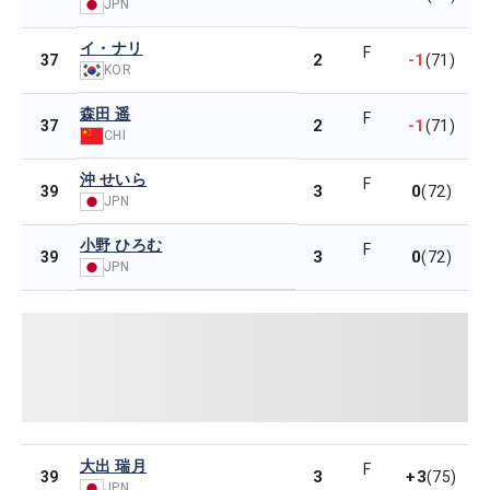
JPN
イ・ナリ
F
2
-1
37
(71)
KOR
森田 遥
F
2
-1
37
(71)
CHI
沖 せいら
F
3
0
39
(72)
JPN
小野 ひろむ
F
3
0
39
(72)
JPN
大出 瑞月
F
3
+3
39
(75)
JPN