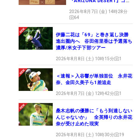
『ARIZONA DESERT』コレ
クション、9月15日限定デビ
2026年8月7日 (金) 14時28分
ュー
64
伊藤二花は「69」と巻き返し決勝
進出圏内へ 谷田侑里香は予選落ち
濃厚/米女子下部ツアー
2026年8月8日 (土) 10時15分
1
＜速報＞入谷響が単独首位 永井花
奈、金田久美子ら1差追走
2026年8月7日 (金) 12時42分
1
桑木志帆の優勝に「もう到達しない
んじゃないか」 全英帰りの永井花
奈が受け止めた現実
2026年8月8日 (土) 10時30分
19