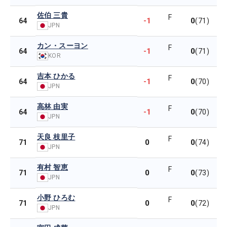
佐伯 三貴
F
-1
0
64
(71)
JPN
カン・スーヨン
F
-1
0
64
(71)
KOR
吉本 ひかる
F
-1
0
64
(70)
JPN
高林 由実
F
-1
0
64
(70)
JPN
天良 枝里子
F
0
0
71
(74)
JPN
有村 智恵
F
0
0
71
(73)
JPN
小野 ひろむ
F
0
0
71
(72)
JPN