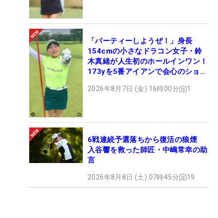
「パーティーしようぜ！」身長
154cmの小さなドラコン女子・鈴
木真緒が人生初のホールインワン！
173yを5番アイアンで会心のショッ
ト
2026年8月7日 (金) 16時00分
1
6戦連続予選落ちから復活の狼煙
入谷響を救った師匠・中嶋常幸の助
言
2026年8月8日 (土) 07時45分
19