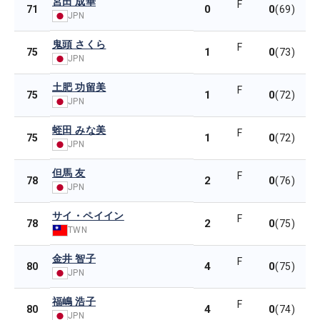
宮田 成華
F
0
0
71
(69)
JPN
鬼頭 さくら
F
1
0
75
(73)
JPN
土肥 功留美
F
1
0
75
(72)
JPN
蛭田 みな美
F
1
0
75
(72)
JPN
但馬 友
F
2
0
78
(76)
JPN
サイ・ペイイン
F
2
0
78
(75)
TWN
金井 智子
F
4
0
80
(75)
JPN
福嶋 浩子
F
4
0
80
(74)
JPN