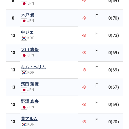
-9
0
8
(69)
JPN
木戸 愛
F
-9
0
8
(70)
JPN
申ジエ
F
-8
0
13
(73)
KOR
大山 志保
F
-8
0
13
(69)
JPN
キム・ヘリム
F
-8
0
13
(69)
KOR
濱田 茉優
F
-8
0
13
(67)
JPN
野澤 真央
F
-8
0
13
(69)
JPN
黄アルム
F
-8
0
13
(70)
KOR