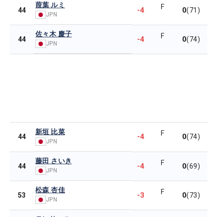
葭葉 ルミ
F
-4
0
44
(71)
JPN
佐々木 慶子
F
-4
0
44
(74)
JPN
新垣 比菜
F
-4
0
44
(74)
JPN
藤田 さいき
F
-4
0
44
(69)
JPN
松森 杏佳
F
-3
0
53
(73)
JPN