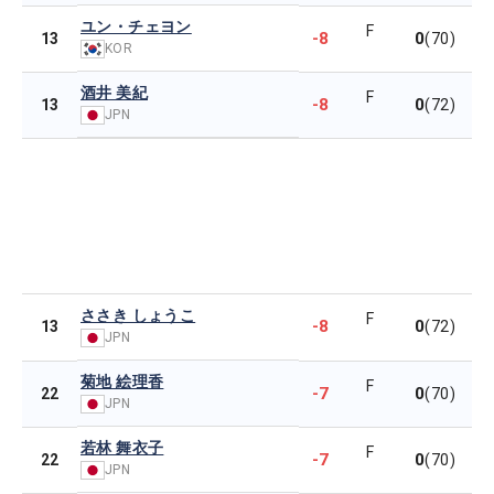
ユン・チェヨン
F
-8
0
13
(70)
KOR
酒井 美紀
F
-8
0
13
(72)
JPN
ささき しょうこ
F
-8
0
13
(72)
JPN
菊地 絵理香
F
-7
0
22
(70)
JPN
若林 舞衣子
F
-7
0
22
(70)
JPN