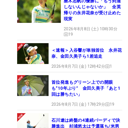
桑木志帆の優勝に「もう到達
しないんじゃないか」 全英
帰りの永井花奈が受け止めた
現実
2026年8月8日 (土) 10時30分
19
＜速報＞入谷響が単独首位 永井花
奈、金田久美子ら1差追走
2026年8月7日 (金) 12時42分
1
首位発進もグリーン上での開眼
も“10年ぶり” 金田久美子「あと1
回は勝ちたい」
2026年8月7日 (金) 17時29分
19
石川遼は終盤の4連続バーディで決
勝進出 杉浦悠太は予選落ち/米男