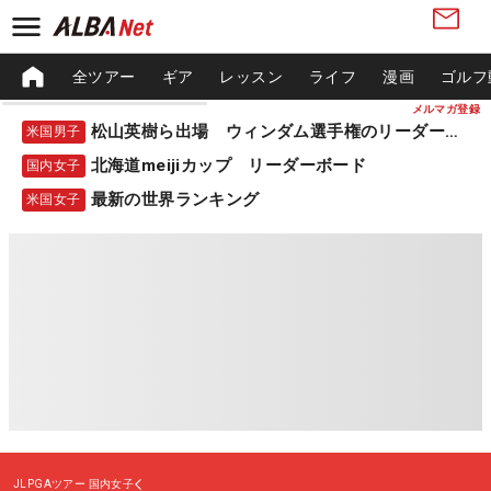
全ツアー
ギア
レッスン
ライフ
漫画
ゴルフ
メルマガ登録
松山英樹ら出場 ウィンダム選手権のリーダーボード
米国男子
北海道meijiカップ リーダーボード
国内女子
最新の世界ランキング
米国女子
JLPGAツアー
国内女子