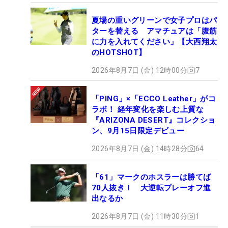
夏場の重いグリーンで女子プロはパ
ターを替える アマチュアは「腹筋
に力を入れてください」【大西翔太
のHOTSHOT】
2026年8月7日 (金) 12時00分
7
「PING」×「ECCO Leather」がコ
ラボ！ 経年変化を楽しむ上質な
『ARIZONA DESERT』コレクショ
ン、9月15日限定デビュー
2026年8月7日 (金) 14時28分
64
「61」マークのホスラーは勝てば
70人抜き！ 大逆転プレーオフ進
出なるか
2026年8月7日 (金) 11時30分
1