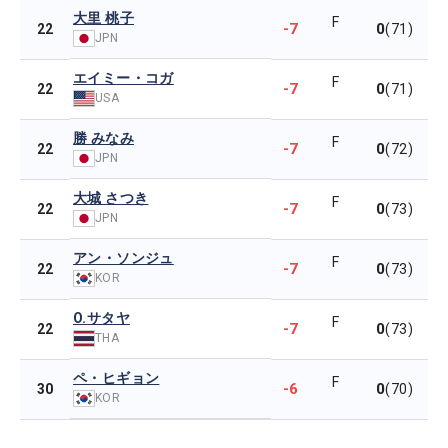
大里 桃子
F
-7
0
22
(71)
JPN
エイミー・コガ
F
-7
0
22
(71)
USA
勝 みなみ
F
-7
0
22
(72)
JPN
大城 さつき
F
-7
0
22
(73)
JPN
アン・ソンジュ
F
-7
0
22
(73)
KOR
O.サタヤ
F
-7
0
22
(73)
THA
ペ・ヒギョン
F
-6
0
30
(70)
KOR