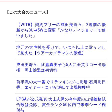
【この大会のニュース】
【WITB】契約フリーの成田美寿々、2週前の優
勝から3U⇒5Wに変更「かなりティショットで使
いました」
地元の大声援を受けて、いつも以上に堂々とし
て見えた【ツアーカメラマンの景色】
成田美寿々、比嘉真美子ら5人に全英リコー出場
権 岡山絵里は初切符
前半戦の大一番でリランキングに明暗 石川明日
香、エイミー・コガが逆転で出場権獲得
LPGAが公式発表 大山志保の今年度の出場義務試
合数は免除、賞金ランク50位内で来季シード権
付与