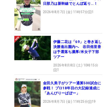
日那乃は新幹線でとんぼ返り…！
2026年8月7日 (金) 11時57分
1
伊藤二花は「69」と巻き返し
決勝進出圏内へ 谷田侑里香
は予選落ち濃厚/米女子下部
ツアー
2026年8月8日 (土) 10時15分
1
金田久美子がツアー通算500試合に
参戦！ プロ18年目の大記録達成に
「あんびりーばぼー」
2026年8月7日 (金) 11時25分
19