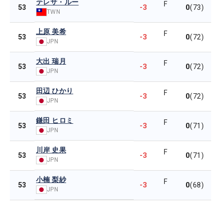
テレサ・ルー
F
-3
0
53
(73)
TWN
上原 美希
F
-3
0
53
(72)
JPN
大出 瑞月
F
-3
0
53
(72)
JPN
田辺 ひかり
F
-3
0
53
(72)
JPN
鎌田 ヒロミ
F
-3
0
53
(71)
JPN
川岸 史果
F
-3
0
53
(71)
JPN
小楠 梨紗
F
-3
0
53
(68)
JPN