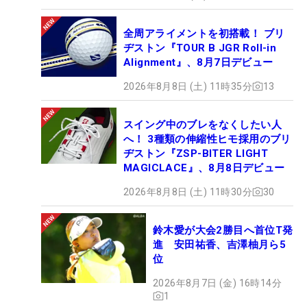
全周アライメントを初搭載！ ブリ
ヂストン『TOUR B JGR Roll-in
Alignment』、8月7日デビュー
2026年8月8日 (土) 11時35分
13
スイング中のブレをなくしたい人
へ！ 3種類の伸縮性ヒモ採用のブリ
ヂストン『ZSP-BITER LIGHT
MAGICLACE』、8月8日デビュー
2026年8月8日 (土) 11時30分
30
鈴木愛が大会2勝目へ首位T発
進 安田祐香、吉澤柚月ら5
位
2026年8月7日 (金) 16時14分
1