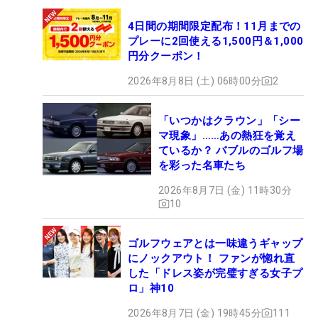
4日間の期間限定配布！11月までの
プレーに2回使える1,500円＆1,000
円分クーポン！
2026年8月8日 (土) 06時00分
2
「いつかはクラウン」「シー
マ現象」……あの熱狂を覚え
ているか？ バブルのゴルフ場
を彩った名車たち
2026年8月7日 (金) 11時30分
10
ゴルフウェアとは一味違うギャップ
にノックアウト！ ファンが惚れ直
した「ドレス姿が完璧すぎる女子プ
ロ」神10
2026年8月7日 (金) 19時45分
111