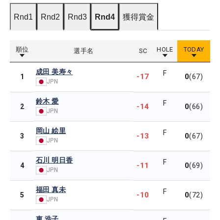
Rnd1
Rnd2
Rnd3
Rnd4
獲得賞金
順位
HOLE
TODAY
選手名
SC
成田 美寿々
F
-17
0
1
(67)
JPN
鈴木 愛
F
-14
0
2
(66)
JPN
岡山 絵里
F
-13
0
3
(67)
JPN
石川 明日香
F
-11
0
4
(69)
JPN
福田 真未
F
-10
0
5
(72)
JPN
東 浩子