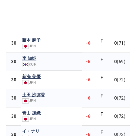
藤本 麻子
F
-6
0
30
(71)
JPN
李 知姫
F
-6
0
30
(69)
KOR
新海 美優
F
-6
0
30
(72)
JPN
土田 沙弥香
F
-6
0
30
(72)
JPN
青山 加織
F
-6
0
30
(72)
JPN
イ・ナリ
F
-6
0
30
(73)