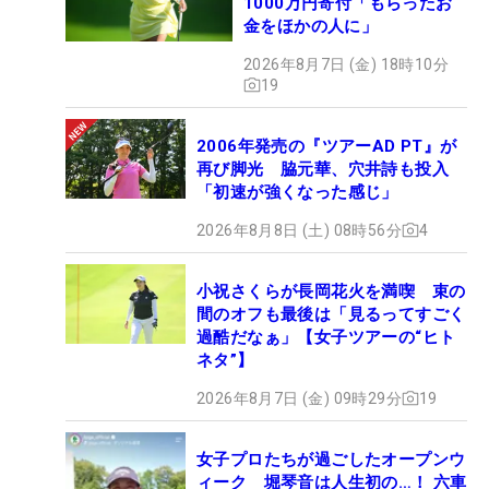
1000万円寄付「もらったお
金をほかの人に」
2026年8月7日 (金) 18時10分
19
2006年発売の『ツアーAD PT』が
再び脚光 脇元華、穴井詩も投入
「初速が強くなった感じ」
2026年8月8日 (土) 08時56分
4
小祝さくらが長岡花火を満喫 束の
間のオフも最後は「見るってすごく
過酷だなぁ」【女子ツアーの“ヒト
ネタ”】
2026年8月7日 (金) 09時29分
19
女子プロたちが過ごしたオープンウ
ィーク 堀琴音は人生初の…！ 六車