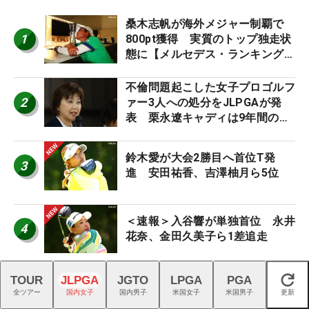
桑木志帆が海外メジャー制覇で
1
800pt獲得 実質のトップ独走状
態に【メルセデス・ランキング番
外編】
不倫問題起こした女子プロゴルフ
2
ァー3人への処分をJLPGAが発
表 栗永遼キャディは9年間の立
ち入り禁止
鈴木愛が大会2勝目へ首位T発
3
進 安田祐香、吉澤柚月ら5位
＜速報＞入谷響が単独首位 永井
4
花奈、金田久美子ら1差追走
昨年覇者・河本結は小祝さくら、
TOUR
JLPGA
JGTO
LPGA
PGA
閉じる
5
佐久間朱莉と同組 国内女子ゴル
全ツアー
国内女子
国内男子
米国女子
米国男子
更新
フ組み合わせ発表