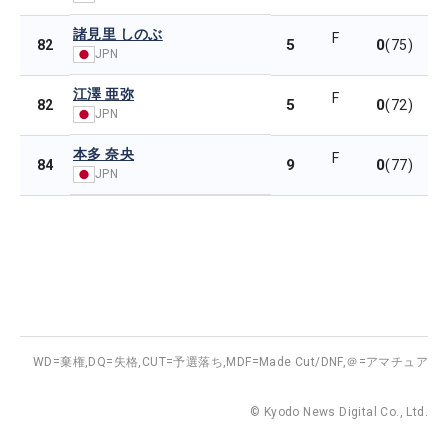
諸見里 しのぶ
F
5
0
82
(75)
JPN
江澤 亜弥
F
5
0
82
(72)
JPN
本多 奈央
F
9
0
84
(77)
JPN
WD=棄権,
DQ=失格,
CUT=予選落ち,
MDF=Made Cut/DNF,
＠=アマチュア
© Kyodo News Digital Co., Ltd.