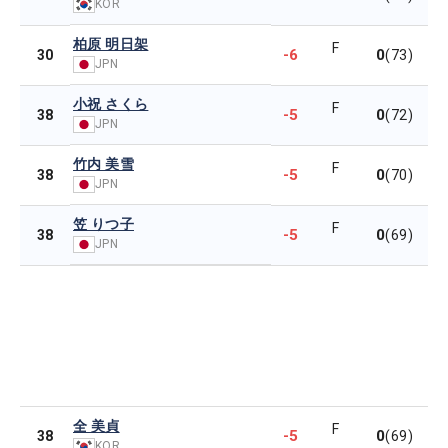
KOR
柏原 明日架
F
-6
0
30
(73)
JPN
小祝 さくら
F
-5
0
38
(72)
JPN
竹内 美雪
F
-5
0
38
(70)
JPN
笠 りつ子
F
-5
0
38
(69)
JPN
全 美貞
F
-5
0
38
(69)
KOR