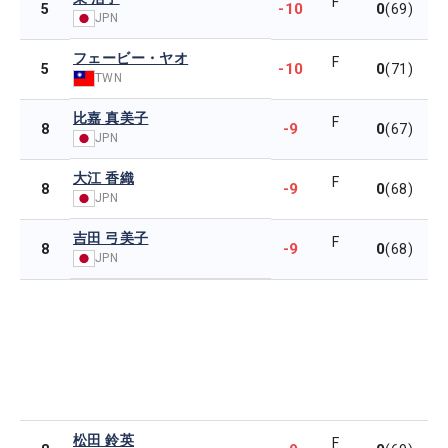
F
-10
0
5
(69)
JPN
フェービー・ヤオ
F
-10
0
5
(71)
TWN
比嘉 真美子
F
-9
0
8
(67)
JPN
大江 香織
F
-9
0
8
(68)
JPN
吉田 弓美子
F
-9
0
8
(68)
JPN
松田 鈴英
F