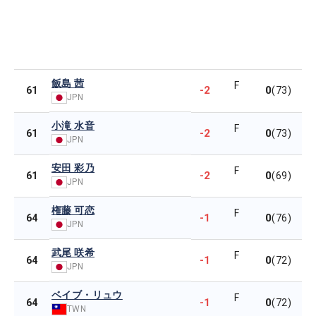
飯島 茜
F
-2
0
61
(73)
JPN
小滝 水音
F
-2
0
61
(73)
JPN
安田 彩乃
F
-2
0
61
(69)
JPN
権藤 可恋
F
-1
0
64
(76)
JPN
武尾 咲希
F
-1
0
64
(72)
JPN
ベイブ・リュウ
F
-1
0
64
(72)
TWN