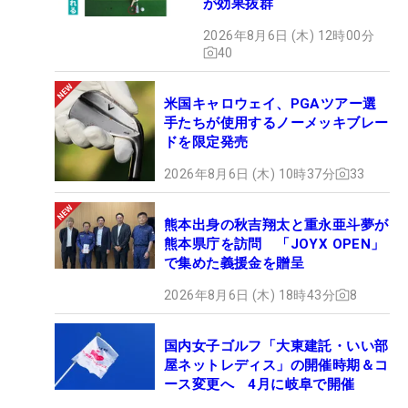
が効果抜群
2026年8月6日 (木) 12時00分
40
米国キャロウェイ、PGAツアー選
手たちが使用するノーメッキブレー
ドを限定発売
2026年8月6日 (木) 10時37分
33
熊本出身の秋吉翔太と重永亜斗夢が
熊本県庁を訪問 「JOYX OPEN」
で集めた義援金を贈呈
2026年8月6日 (木) 18時43分
8
国内女子ゴルフ「大東建託・いい部
屋ネットレディス」の開催時期＆コ
ース変更へ 4月に岐阜で開催