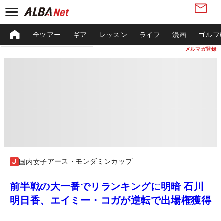
全ツアー
ギア
レッスン
ライフ
漫画
ゴルフ
メルマガ登録
アース・モンダミンカップ
国内女子
前半戦の大一番でリランキングに明暗 石川
明日香、エイミー・コガが逆転で出場権獲得