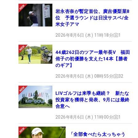
岩永杏奈が暫定首位、廣吉優梨菜8
位 予選ラウンドは日没サスペ/全
米女子アマ
2026年8月6日 (木) 11時18分
1
44歳262日のツアー最年長V 福田
侑子の初優勝を支えた14本【勝者
のギア】
2026年8月6日 (木) 08時55分
32
LIVゴルフは来季も継続？ 新たな
投資家を獲得と発表、9月には最終
合意へ
2026年8月6日 (木) 11時00分
1
「全部食べたら太っちゃう