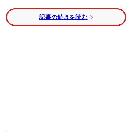
【写真】前半戦の大一番がついに終了 熱戦を特選
記事の続きを読む
LIVEフォトで振り返る
一番の主役は、今大会開幕前までリランキング59位
だった
石川明日香
。3日目を終えてトータル8アンダ
ー・5位につけると、最終日もスタートから3連続バ
ーディを奪取する。その後は1バーディ・1ボギーと
パープレーにまとめて単独4位フィニッシュ。1080
万円を獲得し、暫定リランキング順位を9位に上げ
て7月以降の戦いの場を確保した。
「9月までの試合に出られることが一番うれしいで
す。絶対に（今大会で）10位以内に入ろうと思って
いました」と満面の笑み。「思った以上に稼ぐこと
ができました。シードを獲れるチャンスが出てきた
と思うので狙いたいと思います」と、今後は来季の