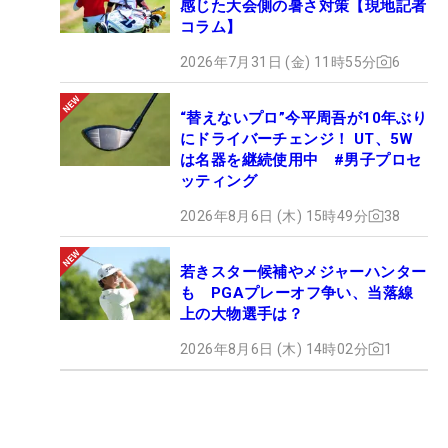
感じた大会側の暑さ対策【現地記者
コラム】
2026年7月31日 (金) 11時55分
6
“替えないプロ”今平周吾が10年ぶり
にドライバーチェンジ！ UT、5W
は名器を継続使用中 #男子プロセ
ッティング
2026年8月6日 (木) 15時49分
38
若きスター候補やメジャーハンター
も PGAプレーオフ争い、当落線
上の大物選手は？
2026年8月6日 (木) 14時02分
1