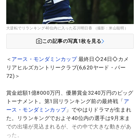
大逆転でリランキング40位内に入った石川明日香 （撮影：米山聡明）
この記事の写真
1
枚を見る
＜
アース・モンダミンカップ
最終日◇24日◇カメ
リアヒルズカントリークラブ(6,620ヤード・パー
72)＞
賞金総額1億8000万円、優勝賞金3240万円のビッグ
トーナメント。第1回リランキング前の最終戦「
ア
ース・モンダミンカップ
」でやはりドラマが生まれ
た。リランキングでおよそ40位内の選手は9月末ま
での出場が見込まれるが、その中で大きな動きがあ
った。