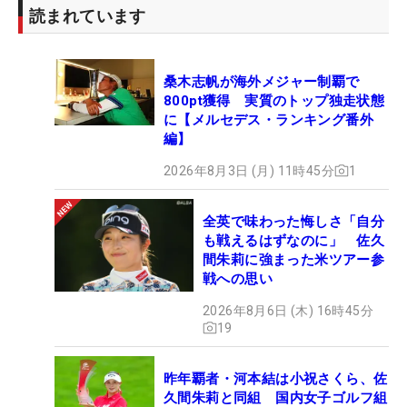
読まれています
出場権獲得に挑む。
開幕前まで43位としていたエイミー・コガ（米国）
桑木志帆が海外メジャー制覇で
もトータル7アンダー・22位タイに入り、リランキ
800pt獲得 実質のトップ独走状態
ング35位に浮上。見事、逆転で40位内に滑り込ん
に【メルセデス・ランキング番外
編】
だ。「この4日間はあっという間でした。この試合
はアンダーパーじゃないと上にいけないと思い、今
2026年8月3日 (月) 11時45分
1
までとは違い攻撃的プレーにしました。少しは攻め
られるようになったと思います。成長したかなと。
全英で味わった悔しさ「自分
7月以降も楽しみですね。いっぱい試合に出て、も
も戦えるはずなのに」 佐久
間朱莉に強まった米ツアー参
っともっと強くなりたいです」と喜んだ。
戦への思い
2026年8月6日 (木) 16時45分
19
昨年覇者・河本結は小祝さくら、佐
久間朱莉と同組 国内女子ゴルフ組