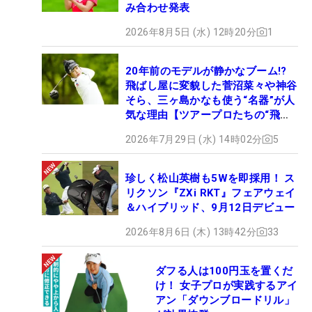
み合わせ発表
2026年8月5日 (水) 12時20分
1
20年前のモデルが静かなブーム!?
飛ばし屋に変貌した菅沼菜々や神谷
そら、三ヶ島かなも使う“名器”が人
気な理由【ツアープロたちの“飛ば
しギア”】
2026年7月29日 (水) 14時02分
5
珍しく松山英樹も5Wを即採用！ ス
リクソン『ZXi RKT』フェアウェイ
＆ハイブリッド、9月12日デビュー
2026年8月6日 (木) 13時42分
33
ダフる人は100円玉を置くだ
け！ 女子プロが実践するアイ
アン「ダウンブロードリル」