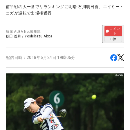
前半戦の大一番でリランキングに明暗 石川明日香、エイミー・
コガが逆転で出場権獲得
コメン
所属
ALBA Net編集部
ト
秋田 義和
/
Yoshikazu Akita
0
件
配信日時：
2018年6月24日 19時06分