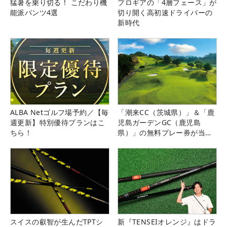
猛暑を乗り切る！ こだわり機
プロギアの「4層フェース」が
能派パンツ4選
切り開く高初速ドライバーの
新時代
ALBA Netゴルフ場予約／【毎
「潮来CC（茨城県）」＆「鹿
週更新】特別優待プランはこ
児島ガーデンGC（鹿児島
ちら！
県）」の無料プレー券が当た
る！！
スイスの叡智が生んだTPTシ
新『TENSEIオレンジ』はドラ