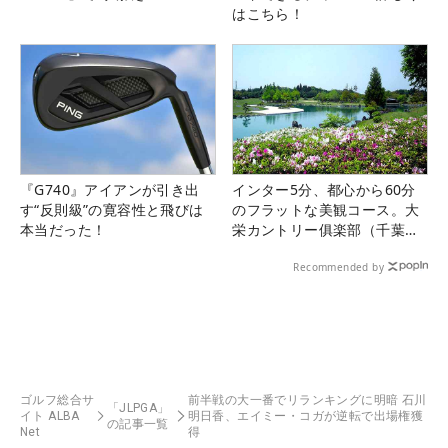
はこちら！
『G740』アイアンが引き出
インター5分、都心から60分
す“反則級”の寛容性と飛びは
のフラットな美観コース。大
本当だった！
栄カントリー俱楽部（千葉
県）
Recommended by
ゴルフ総合サ
前半戦の大一番でリランキングに明暗 石川
「JLPGA」
イト ALBA
明日香、エイミー・コガが逆転で出場権獲
の記事一覧
Net
得