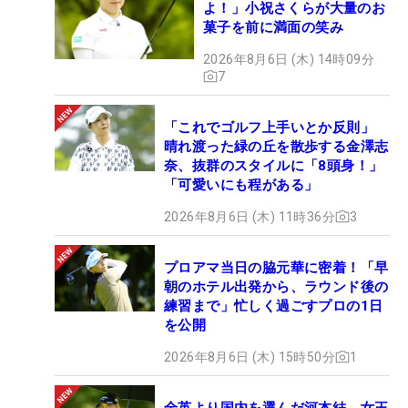
よ！」小祝さくらが大量のお
菓子を前に満面の笑み
2026年8月6日 (木) 14時09分
7
「これでゴルフ上手いとか反則」
晴れ渡った緑の丘を散歩する金澤志
奈、抜群のスタイルに「8頭身！」
「可愛いにも程がある」
2026年8月6日 (木) 11時36分
3
プロアマ当日の脇元華に密着！「早
朝のホテル出発から、ラウンド後の
練習まで」忙しく過ごすプロの1日
を公開
2026年8月6日 (木) 15時50分
1
全英より国内を選んだ河本結 女王