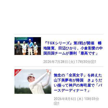
『TGXシリーズ』第2戦が開催 幡
地隆寛、田辺ひかり、小倉彩愛の中
国四国チームが勝利「最高です」
2026年7月28日 (火) 17時30分
1
無念の「全英女子」を終えた
山下美夢有が帰国 きょうだ
い揃って神戸の寿司屋で「バ
ースデーディナー？」
2026年8月6日 (木) 10時59分
1