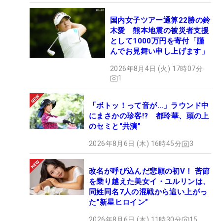
国内女子ツアー通算22勝の鈴
木愛 熊本地震の被災者支援
として1000万円を寄付「謹
んでお見舞い申し上げます」
2026年8月4日 (火) 17時07分
1
「ボトッ！って音が…」ラウンド中
にまさかの珍客!? 都玲華、頭の上
のセミと“共演”
2026年8月6日 (木) 16時45分
3
改名が呼び込んだ悲願の初V！ 苦節
を乗り越えた美女イ・ユルリンは、
同姓同名7人の混戦から這い上がっ
た“新星ヒロイン”
2026年8月6日 (木) 11時30分
15