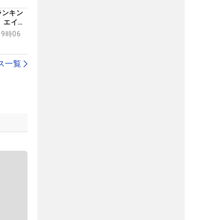
ランキン
、エイミ
場権獲得
19時06
ス一覧