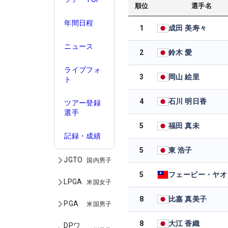
順位
選手名
年間日程
1
成田 美寿々
ニュース
2
鈴木 愛
ライブフォ
3
岡山 絵里
ト
4
石川 明日香
ツアー登録
選手
5
福田 真未
記録・成績
5
東 浩子
JGTO
国内男子
5
フェービー・ヤオ
LPGA
米国女子
8
比嘉 真美子
PGA
米国男子
8
大江 香織
DPワ