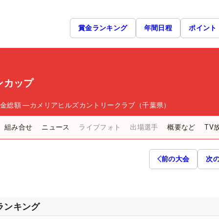
賞金ランキング
年間日程
ポイント
ンカップ
金総額
―
カメリアヒルズカントリークラブ（千葉県）
組み合せ
ニュース
ライブフォト
出場選手
概要など
TV
前の大会
次
スランキング