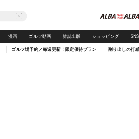
漫画
ゴルフ動画
雑誌出版
ショッピング
SN
ゴルフ場予約／毎週更新！限定優待プラン
削り出しの打