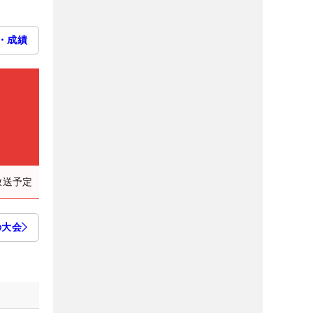
・成績
放送予定
の大会