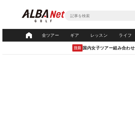
全ツアー
ギア
レッスン
ライフ
国内女子ツアー組み合わせ
注目