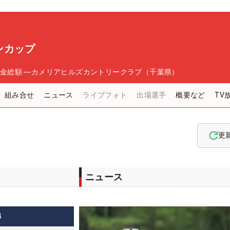
ンカップ
金総額
―
カメリアヒルズカントリークラブ（千葉県）
組み合せ
ニュース
ライブフォト
出場選手
概要など
TV
更
ニュース
4