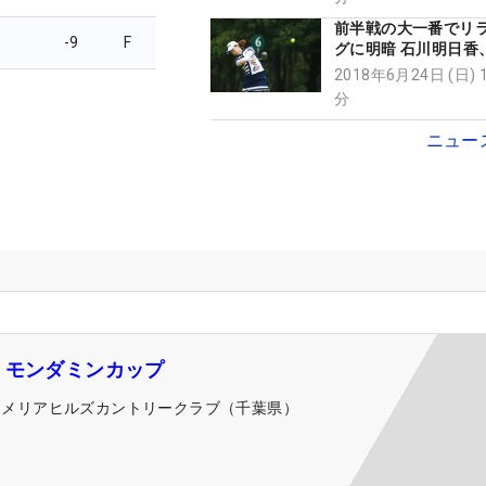
前半戦の大一番でリ
-9
F
グに明暗 石川明日香
ー・コガが逆転で出
2018年6月24日 (日) 
分
ニュー
・モンダミンカップ
カメリアヒルズカントリークラブ（千葉県）