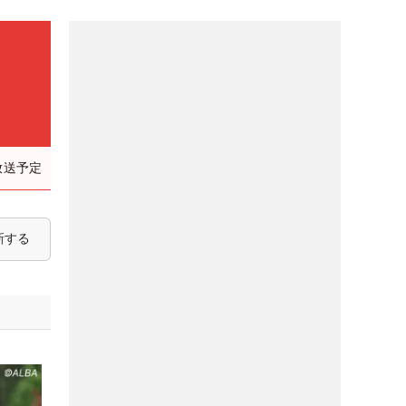
放送予定
新する