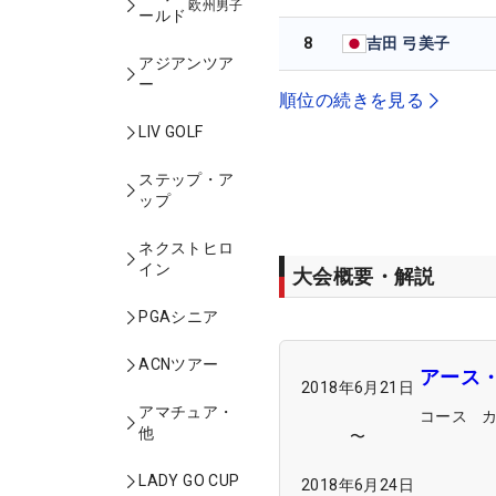
欧州男子
ールド
8
吉田 弓美子
アジアンツア
ー
順位の続きを見る
LIV GOLF
ステップ・ア
ップ
ネクストヒロ
イン
大会概要・解説
PGAシニア
ACNツアー
アース
2018年6月21日
アマチュア・
コース
他
〜
LADY GO CUP
2018年6月24日