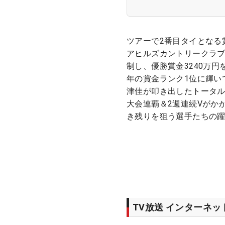
ツアーで2番目タイとなる
アヒルズカントリークラ
制し、優勝賞金3240万
年の賞金ランク1位に輝い
津佳が叩き出したトータル
大会連覇＆2週連続Vがか
き残りを狙う選手たちの
TV放送 インターネ