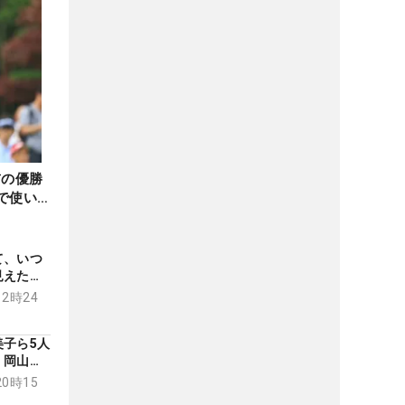
前の優勝
で使い
て、いつ
見えた
の景色】
12時24
子ら5人
 岡山絵
20時15