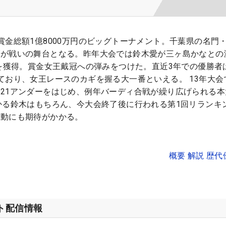
賞金総額1億8000万円のビッグトーナメント。千葉県の名門
ブが戦いの舞台となる。昨年大会では鈴木愛が三ヶ島かなとの
円を獲得。賞金女王戴冠への弾みをつけた。直近3年での優勝者
ており、女王レースのカギを握る大一番といえる。 13年大会
21アンダーをはじめ、例年バーディ合戦が繰り広げられる本
かる鈴木はもちろん、今大会終了後に行われる第1回リランキ
躍動にも期待がかかる。
概要 解説 歴
ット配信情報