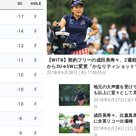
SC
HOLE
-17
F
-14
F
-13
F
【WITB】契約フリーの成田美寿々、2週
-11
F
から3U⇒5Wに変更「かなりティショット
ました」
2018年6月28日 (木) 11時45分
-10
F
地元の大声援を受け
-10
F
も以上に堂々として
【ツアーカメラマン
2018年6月27日 (水) 
-10
F
分
成田美寿々、比嘉真美
-9
F
に全英リコー出場権
里は初切符
2018年6月24日 (日) 
-9
F
分