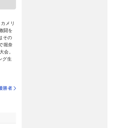
・カメリ
激闘を
はその
で堀奈
大会。
ング生
代優勝者