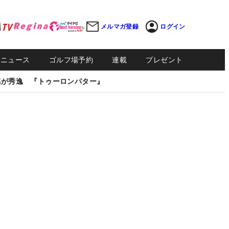
メルマガ登録
ログイン
Sニュース
ゴルフ場予約
連載
プレゼント
感が秀逸 『トゥーロンパター』