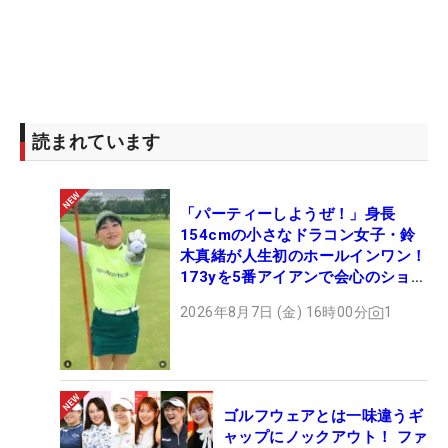
とは言いつつも、堅実なマネジメントも光ってい
た。前回優勝時から3U（
PXG
0317X）を抜いて
5W（
RODDIO
FW）を入れており、これを短いパー4
のティショット、パー5のセカンドショットと多岐
読まれています
にわたって使用した。
「かなりティショットで使いました。3Wだと突き
「パーティーしようぜ！」身長
抜ける、3Uだとちょっと距離が残る。そんなホール
154cmの小さなドラコン女子・鈴
でけっこう5Wを使いました。5Wはこれまではあま
木真緒が人生初のホールインワン！
173yを5番アイアンで会心のショッ
り状態がよくなかったのですが、練習して安心して
ト
振っていけました」
2026年8月7日 (金) 16時00分
1
前半だけでも1番のセカンド（バーディ奪取）、2番
のティショット（パー）、5番のティショット（バ
ーディ奪取）、7番のティショット（パー）と、こ
ゴルフウェアとは一味違うギ
ャップにノックアウト！ ファ
の日は何度も5Wを使ってスコアに結びつけた。ロ