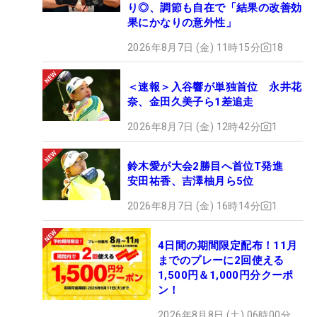
り◎、調節も自在で「結果の改善効
果にかなりの意外性」
2026年8月7日 (金) 11時15分
18
＜速報＞入谷響が単独首位 永井花
奈、金田久美子ら1差追走
2026年8月7日 (金) 12時42分
1
鈴木愛が大会2勝目へ首位T発進
安田祐香、吉澤柚月ら5位
2026年8月7日 (金) 16時14分
1
4日間の期間限定配布！11月
までのプレーに2回使える
1,500円＆1,000円分クーポ
ン！
2026年8月8日 (土) 06時00分