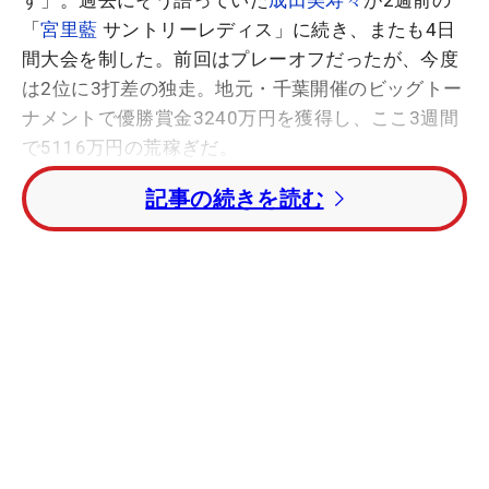
す」。過去にそう語っていた
成田美寿々
が2週前の
「
宮里藍
サントリーレディス」に続き、またも4日
間大会を制した。前回はプレーオフだったが、今度
は2位に3打差の独走。地元・千葉開催のビッグトー
ナメントで優勝賞金3240万円を獲得し、ここ3週間
で5116万円の荒稼ぎだ。
記事の続きを読む
【写真】決まった！ 成田美寿々＆青木瀬玲奈のカッ
コいいポーズ
過去の“かわい子ちゃんハンター”ではない。あくま
でターゲットはトータル20アンダーだった。8打足
りない状況で最終日を迎えても、トータル20アンダ
ーにいる“仮想敵”に向かって最後まで攻め続けた。
「最後まで緩めないように高い目標を立てました。
追いつかれることを気にするのではなく、自分らし
い攻めの姿勢を最後まで崩したくなかった」。