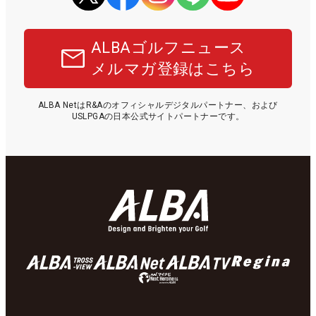
ALBAゴルフニュース
メルマガ登録はこちら
ALBA NetはR&Aのオフィシャルデジタルパートナー、および
USLPGAの日本公式サイトパートナーです。