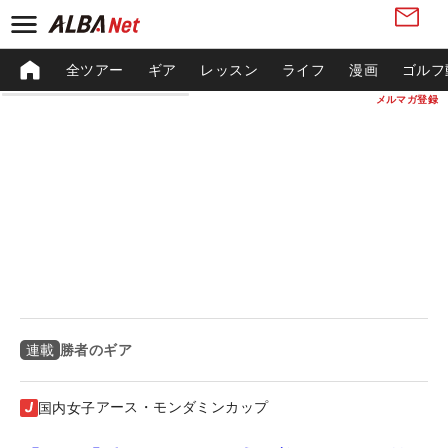
全ツアー
ギア
レッスン
ライフ
漫画
ゴルフ
メルマガ登録
勝者のギア
連載
アース・モンダミンカップ
国内女子