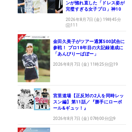
ンが惚れ直した「ドレス姿が
ッディオの担当者によると、「弊社のFWはプレーヤ
完璧すぎる女子プロ」神10
ーに最適な複数のソールバリエーションが選べます
2026年8月7日 (金) 19時45分
が、成田プロはRソール、抜けがいい下駄のような
111
形状のソールです」とのことだ。
金田久美子がツアー通算500試合に
【
成田美寿々
のクラブセッティング（WITB＝Whats
参戦！ プロ18年目の大記録達成に
in the Bag）】
「あんびりーばぼー」
1W：
PXG
D811 ドライバー（9°、
ディアマナ
2026年8月7日 (金) 11時25分
19
X/X/47.25インチ）
3,5W：スポーツライフプラネッツ
RODDIO
FW
4,5U：
PXG
0317X
6I〜W：
PXG
0311
宮里道場【正反対の2人を同時レッ
A,SW：
PXG
0311（50,56,60°）
スン編】第11話／『勝手にローボ
ール&ギュッ！』
PT：
スコッティキャメロン
ニューポート2 GSS ビ
ーチ
2026年8月7日 (金) 07時00分
9
BALL：
スリクソン
Z-STAR XV