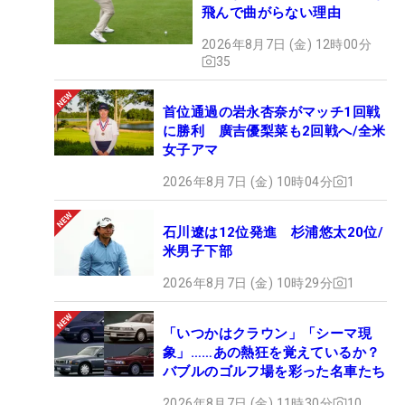
飛んで曲がらない理由
2026年8月7日 (金) 12時00分
35
首位通過の岩永杏奈がマッチ1回戦
に勝利 廣吉優梨菜も2回戦へ/全米
女子アマ
2026年8月7日 (金) 10時04分
1
石川遼は12位発進 杉浦悠太20位/
米男子下部
2026年8月7日 (金) 10時29分
1
「いつかはクラウン」「シーマ現
象」……あの熱狂を覚えているか？
バブルのゴルフ場を彩った名車たち
2026年8月7日 (金) 11時30分
10