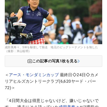
成田美寿々、5Wを駆使して独走 地元のビッグトーナメントを制した
（撮影：米山聡明）
この記事の写真
1
枚を見る
＜
アース・モンダミンカップ
最終日◇24日◇カメ
リアヒルズカントリークラブ(6,620ヤード・パー
72)＞
「4日間大会は得意じゃないけど、嫌いじゃないで