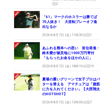
2
「61」マークのホスラーは勝てば
70人抜き！ 大逆転プレーオフ進
出なるか
2026年8月7日 (金) 11時30分
1
あふれる熊本への思い 首位発進・
鈴木愛が被災地に1000万円寄付
「もらったお金をほかの人に」
2026年8月7日 (金) 18時10分
19
夏場の重いグリーンで女子プロはパ
ターを替える アマチュアは「腹筋
に力を入れてください」【大西翔太
のHOTSHOT】
2026年8月7日 (金) 12時00分
7