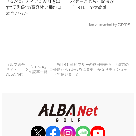
『G740』アイアンが引き出
パターこじらせ記者が
す“反則級”の寛容性と飛びは
「TRTL」で大改善
本当だった！
Recommended by
ゴルフ総合
【WITB】契約フリーの成田美寿々、2週前の
「JLPGA」
サイト
優勝から3U⇒5Wに変更「かなりティショッ
の記事一覧
ALBA Net
トで使いました」