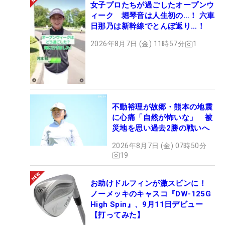
女子プロたちが過ごしたオープンウ
ィーク 堀琴音は人生初の…！ 六車
日那乃は新幹線でとんぼ返り…！
2026年8月7日 (金) 11時57分
1
不動裕理が故郷・熊本の地震
に心痛「自然が怖いな」 被
災地を思い過去2勝の戦いへ
2026年8月7日 (金) 07時50分
19
お助けドルフィンが激スピンに！
ノーメッキのキャスコ『DW-125G
High Spin』、9月11日デビュー
【打ってみた】