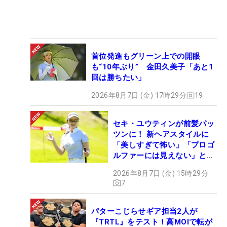
首位発進もグリーン上での開眼
も“10年ぶり” 金田久美子「あと1
回は勝ちたい」
2026年8月7日 (金) 17時29分
19
セキ・ユウティンが前髪パッ
ツンに！ 新ヘアスタイルに
「美しすぎて怖い」「プロゴ
ルファーには見えない」とコ
メント殺到
2026年8月7日 (金) 15時29分
7
パターこじらせギア担当2人が
『TRTL』をテスト！高MOIで転が