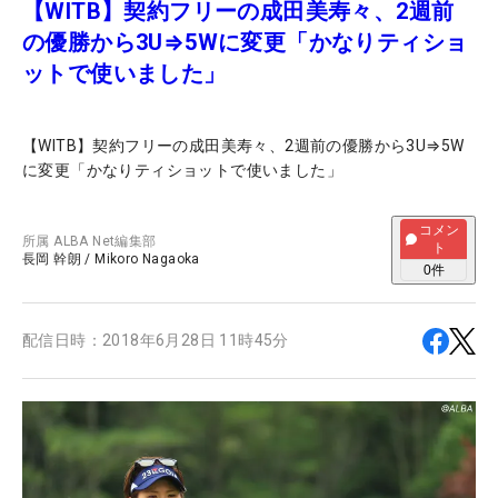
【WITB】契約フリーの成田美寿々、2週前
の優勝から3U⇒5Wに変更「かなりティショ
ットで使いました」
【WITB】契約フリーの成田美寿々、2週前の優勝から3U⇒5W
に変更「かなりティショットで使いました」
コメン
所属
ALBA Net編集部
ト
長岡 幹朗
/
Mikoro Nagaoka
0
件
配信日時：
2018年6月28日 11時45分