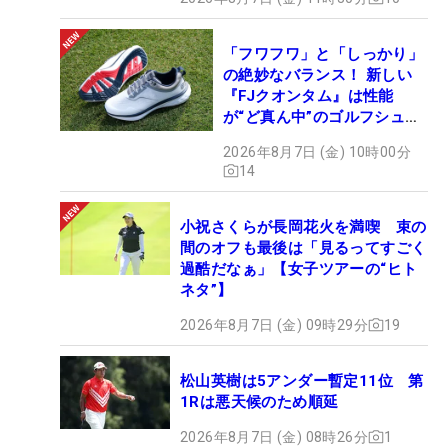
「フワフワ」と「しっかり」
の絶妙なバランス！ 新しい
『FJクオンタム』は性能
が“ど真ん中”のゴルフシュー
ズだった
2026年8月7日 (金) 10時00分
14
小祝さくらが長岡花火を満喫 束の
間のオフも最後は「見るってすごく
過酷だなぁ」【女子ツアーの“ヒト
ネタ”】
2026年8月7日 (金) 09時29分
19
松山英樹は5アンダー暫定11位 第
1Rは悪天候のため順延
2026年8月7日 (金) 08時26分
1