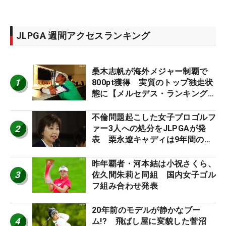
JLPGA 週間アクセスランキング
桑木志帆が海外メジャー制覇で
1
800pt獲得 実質のトップ独走状
態に【メルセデス・ランキング番
外編】
不倫問題起こした女子プロゴルフ
2
ァー3人への処分をJLPGAが発
表 栗永遼キャディは9年間の立
ち入り禁止
昨年覇者・河本結は小祝さくら、
3
佐久間朱莉と同組 国内女子ゴル
フ組み合わせ発表
20年前のモデルが静かなブー
4
ム!? 飛ばし屋に変貌した菅沼