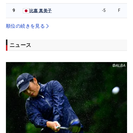
9
-5
F
比嘉 真美子
順位の続きを見る
ニュース