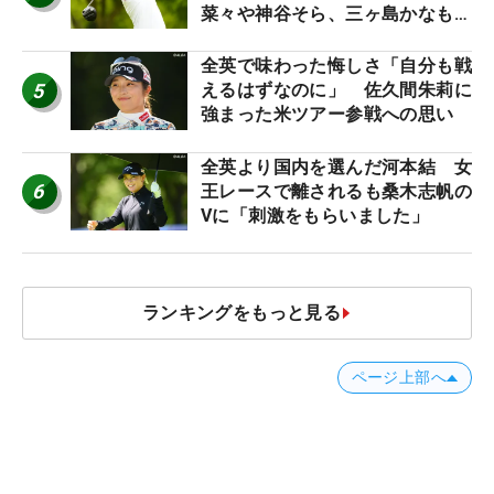
菜々や神谷そら、三ヶ島かなも使
う“名器”が人気な理由【ツアープ
ロたちの“飛ばしギア”】
全英で味わった悔しさ「自分も戦
5
えるはずなのに」 佐久間朱莉に
強まった米ツアー参戦への思い
全英より国内を選んだ河本結 女
6
王レースで離されるも桑木志帆の
Vに「刺激をもらいました」
ランキングをもっと見る
ページ上部へ