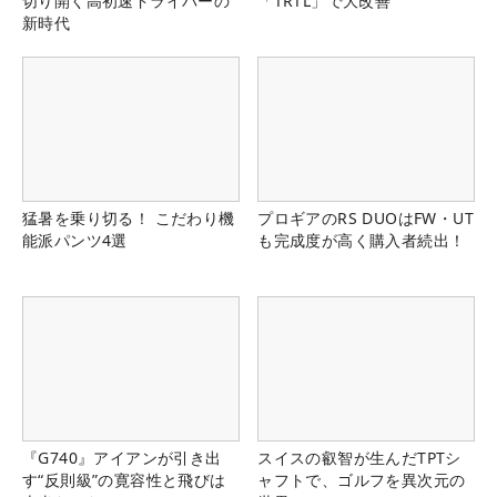
切り開く高初速ドライバーの
「TRTL」で大改善
新時代
猛暑を乗り切る！ こだわり機
プロギアのRS DUOはFW・UT
能派パンツ4選
も完成度が高く購入者続出！
『G740』アイアンが引き出
スイスの叡智が生んだTPTシ
す“反則級”の寛容性と飛びは
ャフトで、ゴルフを異次元の