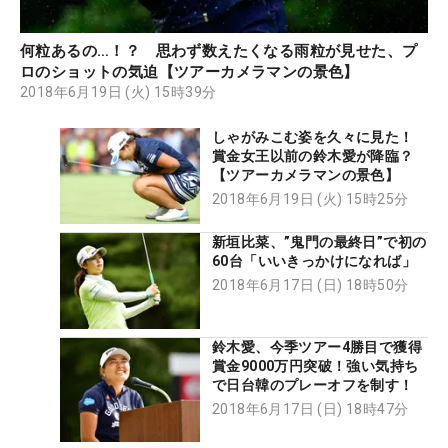
何粒あるの…！？ 思わず数えたくなる雨粒が見せた、プ
ロのショットの気迫【ツアーカメラマンの景色】
2018年6月19日 (火) 15時39分
しゃがみこむ姿を久々に見た！
賞金女王以前の鈴木愛が降臨？
【ツアーカメラマンの景色】
2018年6月19日 (火) 15時25分
新垣比菜、”鬼門の最終日”で初の
60台「いいきっかけになれば」
2018年6月17日 (日) 18時50分
鈴木愛、今季ツアー4勝目で獲得
賞金9000万円突破！強い気持ち
で日台韓のプレーオフを制す！
2018年6月17日 (日) 18時47分