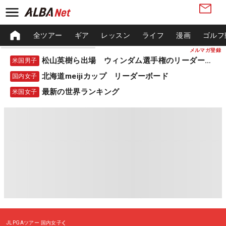
全ツアー
ギア
レッスン
ライフ
漫画
ゴルフ
メルマガ登録
松山英樹ら出場 ウィンダム選手権のリーダーボード
米国男子
北海道meijiカップ リーダーボード
国内女子
最新の世界ランキング
米国女子
JLPGAツアー
国内女子