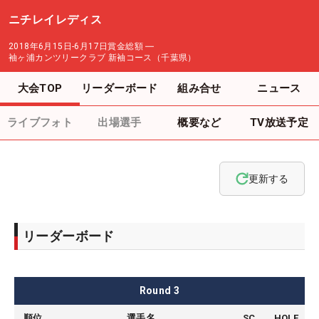
ニチレイレディス
2018年6月15日-6月17日
賞金総額
―
袖ヶ浦カンツリークラブ 新袖コース（千葉県）
大会TOP
リーダーボード
組み合せ
ニュース
ライブフォト
出場選手
概要など
TV放送予定
更新する
リーダーボード
Round
3
順位
選手名
SC
HOLE