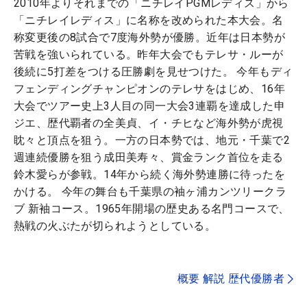
2010年よりそれまでの「ニチレイPGMレディス」から
「ニチレイレディス」に名称を改められた本大会。名
称変更後の8試合で7度海外勢が優勝。近年は日本勢が
苦戦を強いられている。昨年大会でもテレサ・ルーが
後続に5打差をつける圧勝劇を見せつけた。 今年もディ
フェンディングチャンピオンのテレサをはじめ、16年
大会でツアー史上3人目の同一大会3連覇を達成した申
ジエ、歴代覇者の全美貞、イ・チヒなど海外勢が虎視
眈々と頂点を狙う。一方の日本勢では、地元・千葉で2
週連続優勝を狙う成田美寿々、賞金ランク首位を走る
鈴木愛らが参戦。14年から続く海外勢連勝に待ったを
かける。 今年の舞台も千葉県の袖ヶ浦カンツリークラ
ブ 新袖コース。1965年開場の歴史ある名門コースで、
熱戦の火ぶたが切られようとしている。
概要 解説 歴代優勝者