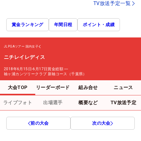
TV放送予定一覧
賞金ランキング
年間日程
ポイント・成績
JLPGAツアー
国内女子
ニチレイレディス
2018年6月15日-6月17日
賞金総額
―
袖ヶ浦カンツリークラブ 新袖コース（千葉県）
大会TOP
リーダーボード
組み合せ
ニュース
ライブフォト
出場選手
概要など
TV放送予定
前の大会
次の大会