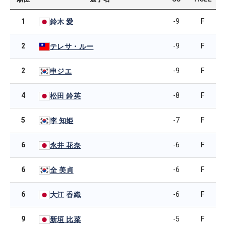
1
-9
F
鈴木 愛
2
-9
F
テレサ・ルー
2
-9
F
申ジエ
4
-8
F
松田 鈴英
5
-7
F
李 知姫
6
-6
F
永井 花奈
6
-6
F
全 美貞
6
-6
F
大江 香織
9
-5
F
新垣 比菜