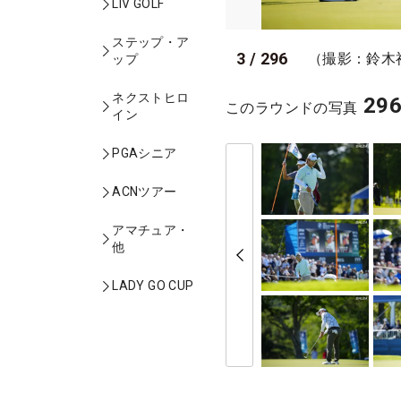
LIV GOLF
ステップ・ア
3
/
296
（撮影：鈴木
ップ
ネクストヒロ
29
このラウンドの写真
イン
PGAシニア
ACNツアー
アマチュア・
他
LADY GO CUP