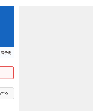
放送予定
新する