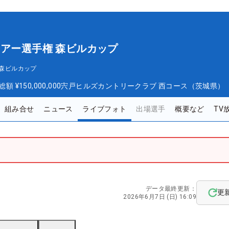
ツアー選手権 森ビルカップ
 森ビルカップ
総額
¥150,000,000
宍戸ヒルズカントリークラブ 西コース（茨城県）
組み合せ
ニュース
ライブフォト
出場選手
概要など
TV
データ最終更新：
更
2026年6月7日 (日) 16:09