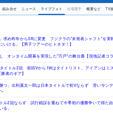
組み合せ
ニュース
ライブフォト
出場選手
概要など
TV
」求め昨年からSRに変更 フジクラの“未発表シャフト”を実
にいける」【男子ツアーのヒトネタ！】
し オンタイム開幕を実現した“宍戸”の舞台裏【現地記者コ
本タイトル2冠 前回Vから1Wはタイトリスト、アイアンはミ
【勝者のギア】
勝つ」出利葉太一郎は日本タイトルで初Vならず 苦いサン
へ
トル2冠ならず 試行錯誤を重ねて今季初の優勝争いで得た
いる」