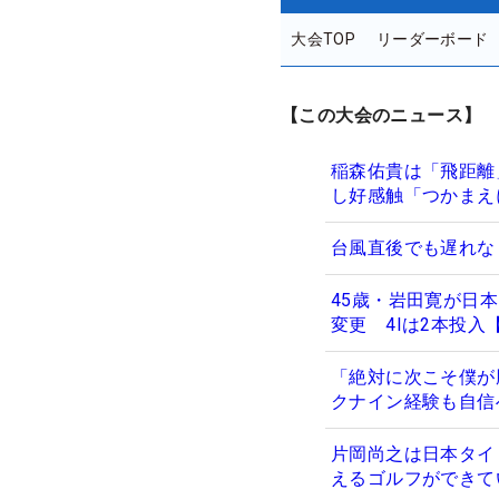
大会TOP
リーダーボード
【この大会のニュース】
稲森佑貴は「飛距離
し好感触「つかまえ
台風直後でも遅れな
45歳・岩田寛が日
変更 4Iは2本投入
「絶対に次こそ僕が
クナイン経験も自信
片岡尚之は日本タイ
えるゴルフができて