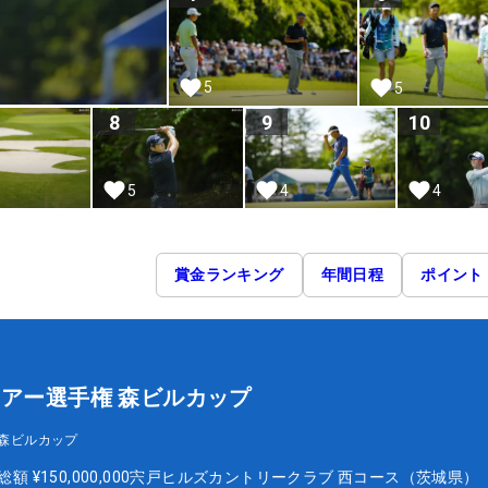
5
5
8
9
10
5
4
4
賞金ランキング
年間日程
ポイント
ツアー選手権 森ビルカップ
 森ビルカップ
総額
¥150,000,000
宍戸ヒルズカントリークラブ 西コース（茨城県）