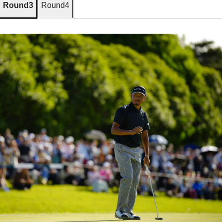
Round3
Round4