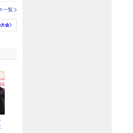
ス一覧
の大会
ひ
大
え