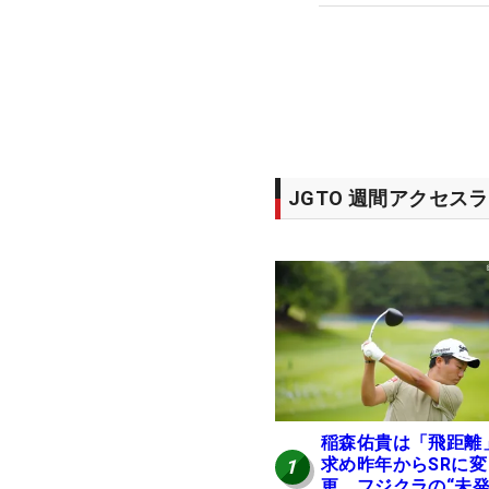
JGTO 週間アクセス
稲森佑貴は「飛距離
求め昨年からSRに変
1
更 フジクラの“未