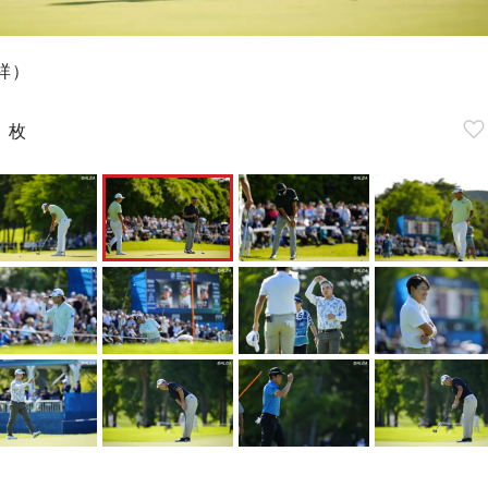
祥）
6
枚