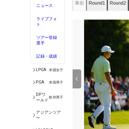
事前
Round1
Round2
ニュース
ライブフォ
ト
ツアー登録
選手
記録・成績
LPGA
米国女子
PGA
米国男子
DPワ
欧州男子
ールド
アジアンツア
ー