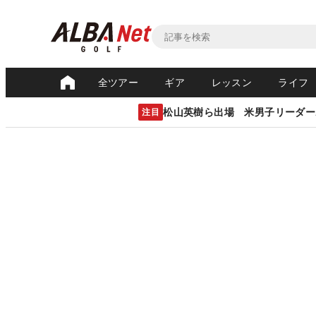
全ツアー
ギア
レッスン
ライフ
松山英樹ら出場 米男子リーダー
注目