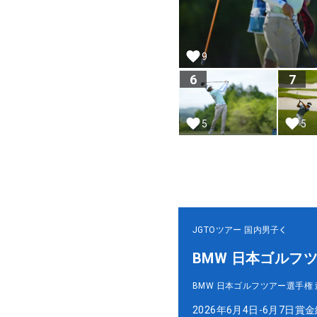
9
6
7
5
5
JGTOツアー
国内男子
BMW 日本ゴルフ
BMW 日本ゴルフツアー選手権
2026年6月4日-6月7日
賞金