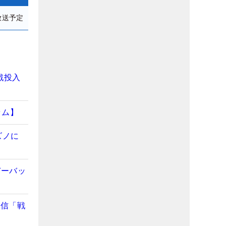
放送予定
戦投入
ラム】
ズノに
デーバッ
自信「戦