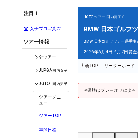
注目！
JGTOツアー
国内男子
BMW 日本ゴルフ
女子プロ写真館
ツアー情報
BMW 日本ゴルフツアー選手権
2026年6月4日-6月7日
賞金
全ツアー
大会TOP
リーダーボード
JLPGA
国内女子
JGTO
国内男子
※優勝はプレーオフによる
ツアーメニ
ュー
ツアーTOP
年間日程