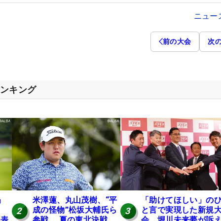
ニュー
前の大会
次
ランキング
」
米澤蓮、丸山茂樹、“平
「助けてほしい」の
成の怪物”松坂大輔氏ら
と言で実現した新規
2
3
発表
参戦 夏の東北決戦
会 堀川未来夢が訴