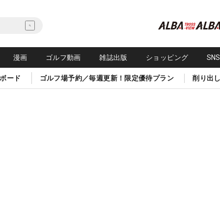
漫画
ゴルフ動画
雑誌出版
ショッピング
SN
ボード
ゴルフ場予約／毎週更新！限定優待プラン
削り出