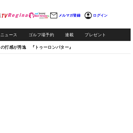
メルマガ登録
ログイン
Sニュース
ゴルフ場予約
連載
プレゼント
しの打感が秀逸 『トゥーロンパター』