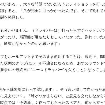
ものがある」。大きな問題はないだろうとティショットを打っ
確認すると、「爪が完全に引っかかったんです。そこで割れて
亀裂を発見した。
かも分かりません。（ドライバーは）打ったらすぐヘッドカバ
曲がったり、飛距離が落ちたりもしていなかった。割れていた
で、影響がなかったのかと思います」
ラブをホールアウトまでそのまま使用することは、規則上、問
れた状態のクラブはルール不適合になるため、あすのラウンド
勝争いの最終日に“エースドライバー”を欠くことになってし
今から練習場に行って試します」。そう言い残して向かった
に見えない？」「球がつかまらない」と意見を交わしながら3
現時点では「今週新しく作ってもらったスペアと、前から持っ