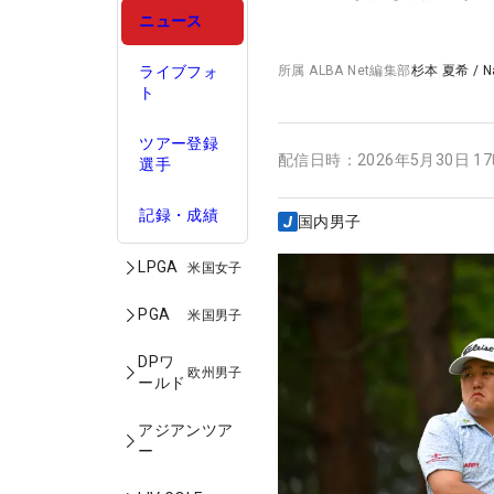
ニュース
ライブフォ
所属
ALBA Net編集部
杉本 夏希
/
N
ト
ツアー登録
配信日時：
2026年5月30日 1
選手
記録・成績
国内男子
LPGA
米国女子
PGA
米国男子
DPワ
欧州男子
ールド
アジアンツア
ー