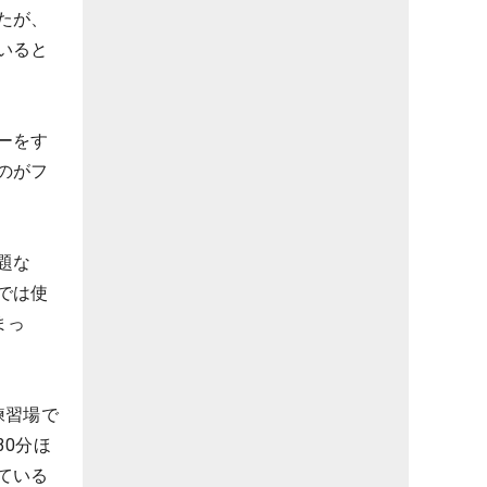
たが、
いると
ーをす
のがフ
題な
では使
まっ
練習場で
0分ほ
ている