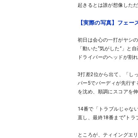
起きるとは誰が想像した
【実際の写真】フェー
初日は会心の一打がヤシの
「動いた“気がした”」と
ドライバーのヘッドが割
3打差2位から出て、「し
パー5でバーディが先行する
を沈め、順調にスコアを
14番で「トラブルじゃな
直し、最終18番まで“トラ
ところが、ティイングエ