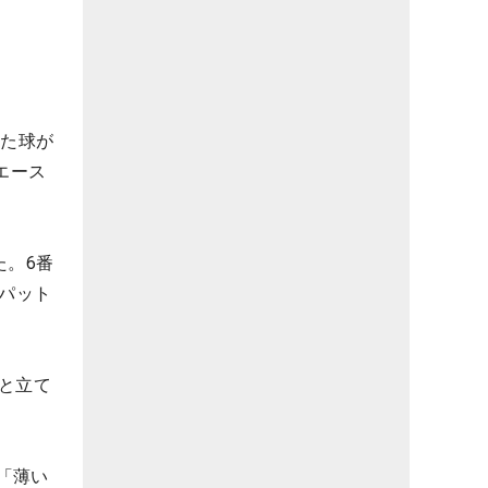
した球が
エース
た。6番
グパット
と立て
「薄い