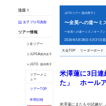
注目！
JGTOツアー
国内男子
〜全英への道〜ミ
女子プロ写真館
ツアー情報
〜全英への道〜ミズノオープン
2026年5月28日-5月31日
賞
全ツアー
大会TOP
リーダーボード
JLPGA
国内女子
JGTO
国内男子
米澤蓮に3日
ツアーメニ
ュー
た」 ホールア
ツアーTOP
年間日程
米澤蓮にまたもや試練が…