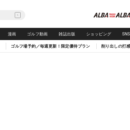
漫画
ゴルフ動画
雑誌出版
ショッピング
SN
ゴルフ場予約／毎週更新！限定優待プラン
削り出しの打