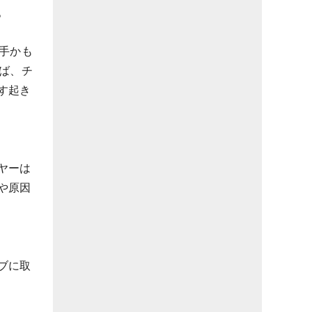
。
手かも
ば、チ
す起き
ヤーは
や原因
ブに取