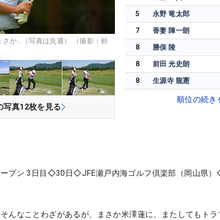
5
永野 竜太郎
7
香妻 陣一朗
さか…（写真は先週） （撮影：鈴
8
勝俣 陵
8
前田 光史朗
8
生源寺 龍憲
順位の続き
の写真
12
枚を見る
プン 3日目◇30日◇JFE瀬戸内海ゴルフ倶楽部（岡山県）◇
。そんなことわざがあるが、まさか米澤蓮に、またしてもトラ