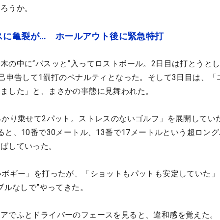
だろうか。
スに亀裂が… ホールアウト後に緊急特打
木の中に“バスッと”入ってロストボール。2日目は打とうと
自己申告して1罰打のペナルティとなった。そして3日目は、「
れました」と、まさかの事態に見舞われた。
っかり乗せて2パット。ストレスのないゴルフ」を展開してい
と、10番で30メートル、13番で17メートルという超ロン
伸ばしていった。
いボギー」を打ったが、「ショットもパットも安定していた」
ブルなしで”やってきた。
リアでふとドライバーのフェースを見ると、違和感を覚えた。