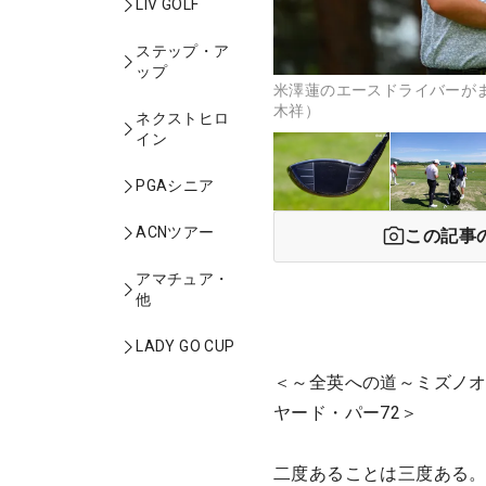
LIV GOLF
ステップ・ア
ップ
米澤蓮のエースドライバーがま
木祥）
ネクストヒロ
イン
PGAシニア
ACNツアー
この記事
アマチュア・
他
LADY GO CUP
＜～全英への道～ミズノオー
ヤード・パー72＞
二度あることは三度ある