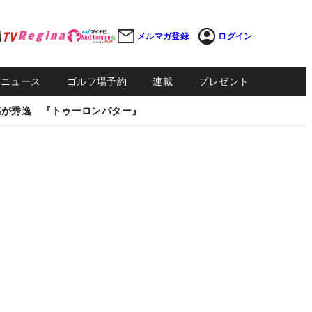
メルマガ登録
ログイン
Sニュース
ゴルフ場予約
連載
プレゼント
感が秀逸 『トゥーロンパター』