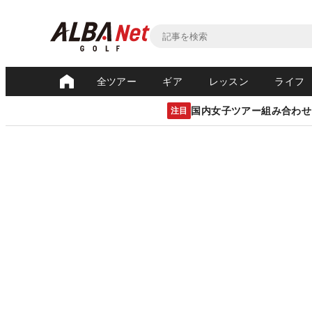
全ツアー
ギア
レッスン
ライフ
国内女子ツアー組み合わせ
注目