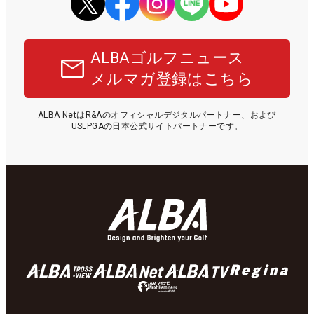
ALBAゴルフニュース
メルマガ登録はこちら
ALBA NetはR&Aのオフィシャルデジタルパートナー、および
USLPGAの日本公式サイトパートナーです。