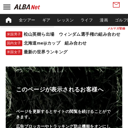
全ツアー
ギア
レッスン
ライフ
漫画
ゴルフ
メルマガ登録
松山英樹ら出場 ウィンダム選手権の組み合わせ
米国男子
北海道meijiカップ 組み合わせ
国内女子
最新の世界ランキング
米国女子
このページが表示されるお客様へ
ページを更新するとサイトの閲覧を続けることがで
きます。
広告ブロッカーやトラッキング防止機能をオンにし