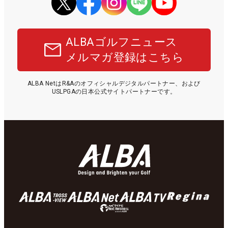
ALBAゴルフニュース
メルマガ登録はこちら
ALBA NetはR&Aのオフィシャルデジタルパートナー、および
USLPGAの日本公式サイトパートナーです。