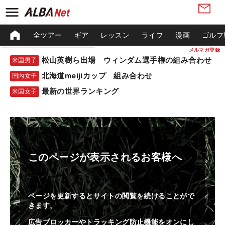
全ツアー
ギア
レッスン
ライフ
漫画
ゴルフ
メルマガ登録
松山英樹ら出場 ウィンダム選手権の組み合わせ
米国男子
北海道meijiカップ 組み合わせ
国内女子
最新の世界ランキング
米国女子
このページが表示されるお客様へ
ページを更新するとサイトの閲覧を続けることがで
きます。
広告ブロッカーやトラッキング防止機能をオンにし