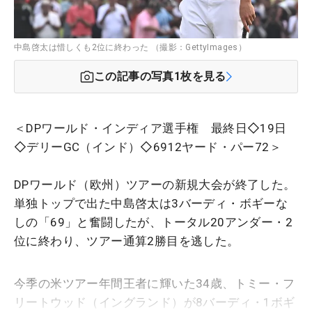
中島啓太は惜しくも2位に終わった （撮影：GettyImages）
この記事の写真
1
枚を見る
＜DPワールド・インディア選手権 最終日◇19日
◇デリーGC（インド）◇6912ヤード・パー72＞
DPワールド（欧州）ツアーの新規大会が終了した。
単独トップで出た中島啓太は3バーディ・ボギーな
しの「69」と奮闘したが、トータル20アンダー・2
位に終わり、ツアー通算2勝目を逃した。
今季の米ツアー年間王者に輝いた34歳、トミー・フ
リートウッド（イングランド）が8バーディ・1ボギ