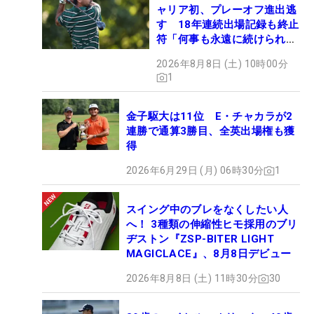
ャリア初、プレーオフ進出逃
す 18年連続出場記録も終止
符「何事も永遠に続けられな
い」
2026年8月8日 (土) 10時00分
1
金子駆大は11位 E・チャカラが2
連勝で通算3勝目、全英出場権も獲
得
2026年6月29日 (月) 06時30分
1
スイング中のブレをなくしたい人
へ！ 3種類の伸縮性ヒモ採用のブリ
ヂストン『ZSP-BITER LIGHT
MAGICLACE』、8月8日デビュー
2026年8月8日 (土) 11時30分
30