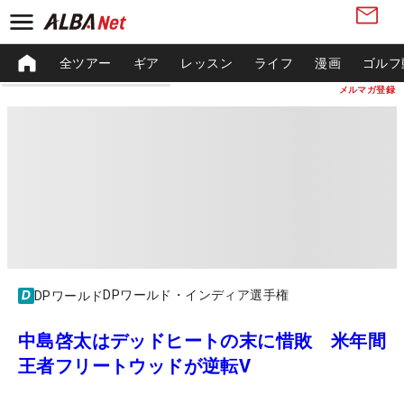
全ツアー
ギア
レッスン
ライフ
漫画
ゴルフ
メルマガ登録
DPワールド・インディア選手権
DPワールド
中島啓太はデッドヒートの末に惜敗 米年間
王者フリートウッドが逆転V