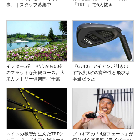
事。｜スタッフ募集中
『TRTL』で6人抜き！
インター5分、都心から60分
『G740』アイアンが引き出
のフラットな美観コース。大
す“反則級”の寛容性と飛びは
栄カントリー俱楽部（千葉
本当だった！
県）
スイスの叡智が生んだTPTシ
プロギアの「4層フェース」が
ャフトで、ゴルフを異次元の
切り開く高初速ドライバーの