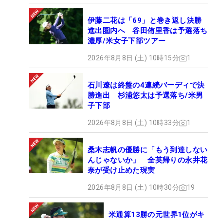
伊藤二花は「69」と巻き返し決勝
進出圏内へ 谷田侑里香は予選落ち
濃厚/米女子下部ツアー
2026年8月8日 (土) 10時15分
1
石川遼は終盤の4連続バーディで決
勝進出 杉浦悠太は予選落ち/米男
子下部
2026年8月8日 (土) 10時33分
1
桑木志帆の優勝に「もう到達しない
んじゃないか」 全英帰りの永井花
奈が受け止めた現実
2026年8月8日 (土) 10時30分
19
米通算13勝の元世界1位がキ