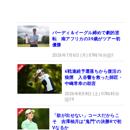
バーディ＆イーグル締めで劇的逆
転 南アフリカの39歳がツアー初
優勝
2026年7月6日 (月) 07時16分
1
6戦連続予選落ちから復活の
狼煙 入谷響を救った師匠・
中嶋常幸の助言
2026年8月8日 (土) 07時45分
19
「欲が出せない」コースだからこ
そ 吉澤柚月は“鬼門”の決勝Rで初
Vなるか