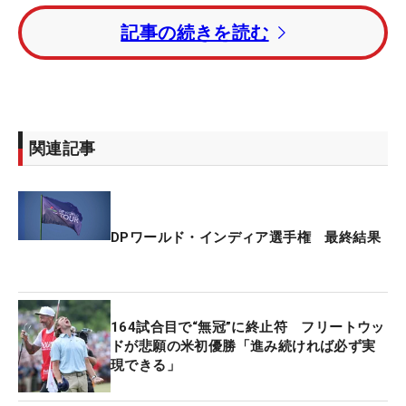
ーの「65」をマーク。中島との接戦を制し、ツアー
記事の続きを読む
通算8勝目を果たした。
世界ランキング2位のローリー・マキロイ（北アイ
ルランド）は、トータル11アンダー・26位タイで4
日間を終えた。
関連記事
今大会の賞金総額は400万ドル（約6億168万円）。
優勝したフリートウッドは68万ドル（約1億228万
円）を獲得した。
DPワールド・インディア選手権 最終結果
164試合目で“無冠”に終止符 フリートウッ
ドが悲願の米初優勝「進み続ければ必ず実
現できる」