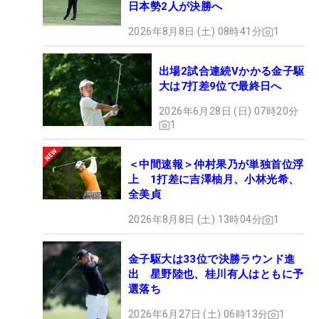
日本勢2人が決勝へ
2026年8月8日 (土) 08時41分
1
出場2試合連続Vかかる金子駆
大は7打差9位で最終日へ
2026年6月28日 (日) 07時20分
1
＜中間速報＞仲村果乃が単独首位浮
上 1打差に吉澤柚月、小林光希、
全美貞
2026年8月8日 (土) 13時04分
1
金子駆大は33位で決勝ラウンド進
出 星野陸也、桂川有人はともに予
選落ち
2026年6月27日 (土) 06時13分
1