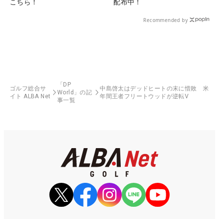
こちら！
配布中！
Recommended by
「DP
ゴルフ総合サ
中島啓太はデッドヒートの末に惜敗 米
World」の記
イト ALBA Net
年間王者フリートウッドが逆転V
事一覧