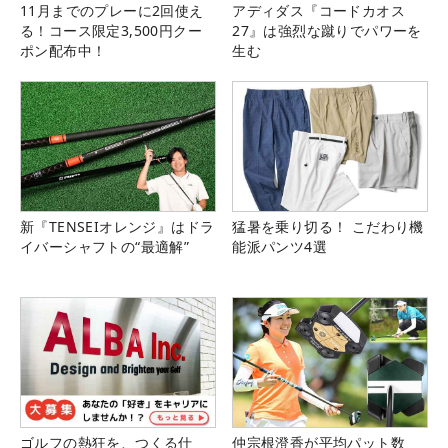
11月までのプレーに2回使え
アディダス『コードカオス
る！コース限定3,500円クー
27』は強烈な蹴りでパワーを
ポン配布中！
生む
新『TENSEIオレンジ』はドラ
猛暑を乗り切る！ こだわり機
イバーシャフトの“最適解”
能派パンツ4選
ゴルフの熱狂を、つくる仕
仲宗根澄香が平均パット数