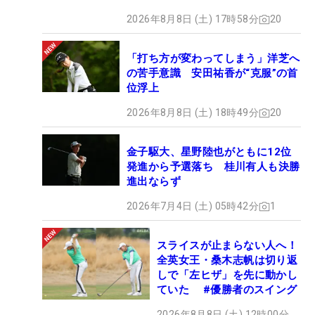
2026年8月8日 (土) 17時58分
20
「打ち方が変わってしまう」洋芝へ
の苦手意識 安田祐香が“克服”の首
位浮上
2026年8月8日 (土) 18時49分
20
金子駆大、星野陸也がともに12位
発進から予選落ち 桂川有人も決勝
進出ならず
2026年7月4日 (土) 05時42分
1
スライスが止まらない人へ！
全英女王・桑木志帆は切り返
しで「左ヒザ」を先に動かし
ていた #優勝者のスイング
2026年8月8日 (土) 12時00分