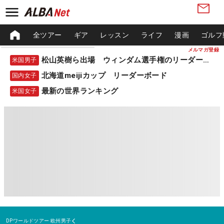
全ツアー
ギア
レッスン
ライフ
漫画
ゴルフ
メルマガ登録
松山英樹ら出場 ウィンダム選手権のリーダーボード
米国男子
北海道meijiカップ リーダーボード
国内女子
最新の世界ランキング
米国女子
DPワールドツアー
欧州男子