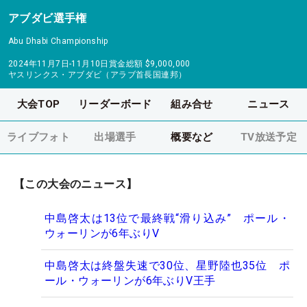
アブダビ選手権
Abu Dhabi Championship
2024年11月7日-11月10日
賞金総額
$9,000,000
ヤスリンクス・アブダビ（アラブ首長国連邦）
大会TOP
リーダーボード
組み合せ
ニュース
ライブフォト
出場選手
概要など
TV放送予定
【この大会のニュース】
中島啓太は13位で最終戦“滑り込み” ポール・
ウォーリンが6年ぶりV
中島啓太は終盤失速で30位、星野陸也35位 ポ
ール・ウォーリンが6年ぶりV王手