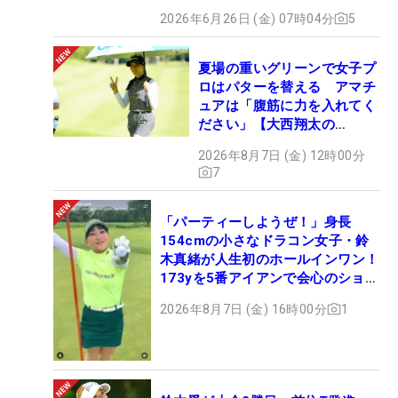
2026年6月26日 (金) 07時04分
5
夏場の重いグリーンで女子プ
ロはパターを替える アマチ
ュアは「腹筋に力を入れてく
ださい」【大西翔太の
HOTSHOT】
2026年8月7日 (金) 12時00分
7
「パーティーしようぜ！」身長
154cmの小さなドラコン女子・鈴
木真緒が人生初のホールインワン！
173yを5番アイアンで会心のショッ
ト
2026年8月7日 (金) 16時00分
1