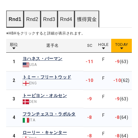
Rnd1
Rnd2
Rnd3
Rnd4
獲得賞金
※HBHをクリックすると詳細が表示されます。
順位
HOLE
TODAY
選手名
SC
ヨハネス・バーマン
F
-11
-9
1
(63)
USA
トミー・フリートウッド
F
-10
-10
2
(62)
ENG
トービヨン・オルセン
F
-9
-9
3
(63)
DEN
フランチェスコ・ラポルタ
F
-8
-8
4
(64)
ITA
ローリー・キャンター
F
-8
-8
4
(64)