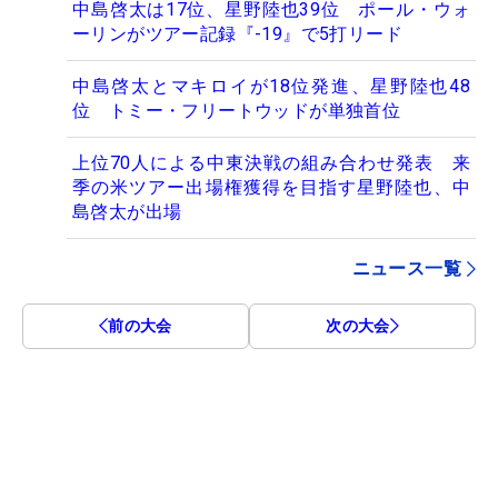
中島啓太は17位、星野陸也39位 ポール・ウォ
ーリンがツアー記録『-19』で5打リード
中島啓太とマキロイが18位発進、星野陸也48
位 トミー・フリートウッドが単独首位
上位70人による中東決戦の組み合わせ発表 来
季の米ツアー出場権獲得を目指す星野陸也、中
島啓太が出場
ニュース一覧
前の大会
次の大会