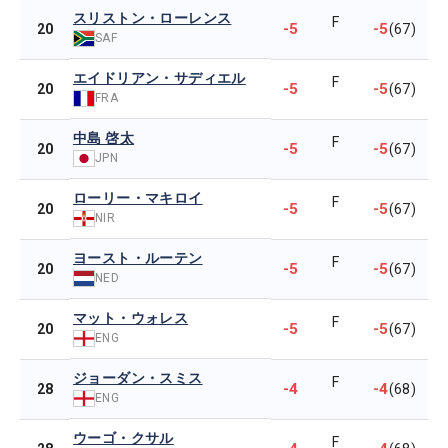
スリストン・ローレンス
F
-5
-5
20
(67)
SAF
エイドリアン・サディエル
F
-5
-5
20
(67)
FRA
中島 啓太
F
-5
-5
20
(67)
JPN
ローリー・マキロイ
F
-5
-5
20
(67)
NIR
ヨースト・ルーテン
F
-5
-5
20
(67)
NED
マット・ウォレス
F
-5
-5
20
(67)
ENG
ジョーダン・スミス
F
-4
-4
28
(68)
ENG
ウーゴ・クサル
F