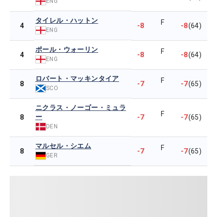
ENG
タイレル・ハットン
F
-8
-8
4
(64)
ENG
ポール・ウォーリン
F
-8
-8
4
(64)
ENG
ロバート・マッキンタイア
F
-7
-7
8
(65)
SCO
ニクラス・ノーゴー・ミュラ
F
ー
-7
-7
8
(65)
DEN
マルセル・シエム
F
-7
-7
8
(65)
GER