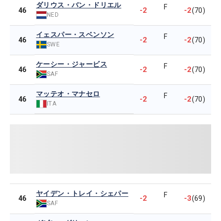
ダリウス・バン・ドリエル
F
-2
-2
46
(70)
NED
イェスパー・スベンソン
F
-2
-2
46
(70)
SWE
ケーシー・ジャービス
F
-2
-2
46
(70)
SAF
マッテオ・マナセロ
F
-2
-2
46
(70)
ITA
ヤイデン・トレイ・シェパー
F
-2
-3
46
(69)
SAF