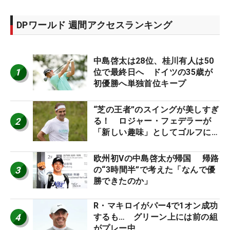
DPワールド 週間アクセスランキング
中島啓太は28位、桂川有人は50
1
位で最終日へ ドイツの35歳が
初優勝へ単独首位キープ
“芝の王者”のスイングが美しすぎ
2
る！ ロジャー・フェデラーが
「新しい趣味」としてゴルフに挑
戦中！
欧州初Vの中島啓太が帰国 帰路
3
の“3時間半”で考えた「なんで優
勝できたのか」
R・マキロイがパー4で1オン成功
4
するも… グリーン上には前の組
がプレー中