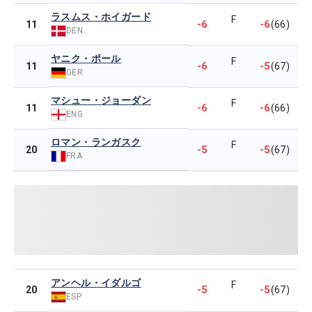
ラスムス・ホイガード
F
-6
-6
11
(66)
DEN
ヤニク・ポール
F
-6
-5
11
(67)
GER
マシュー・ジョーダン
F
-6
-6
11
(66)
ENG
ロマン・ランガスク
F
-5
-5
20
(67)
FRA
アンヘル・イダルゴ
F
-5
-5
20
(67)
ESP