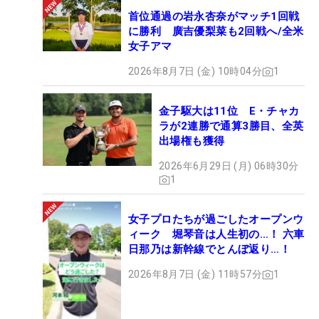
首位通過の岩永杏奈がマッチ1回戦
に勝利 廣吉優梨菜も2回戦へ/全米
女子アマ
2026年8月7日 (金) 10時04分
1
金子駆大は11位 E・チャカ
ラが2連勝で通算3勝目、全英
出場権も獲得
2026年6月29日 (月) 06時30分
1
女子プロたちが過ごしたオープンウ
ィーク 堀琴音は人生初の…！ 六車
日那乃は新幹線でとんぼ返り…！
2026年8月7日 (金) 11時57分
1