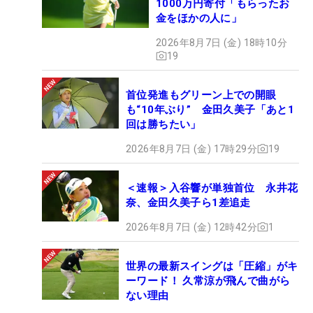
1000万円寄付「もらったお
金をほかの人に」
2026年8月7日 (金) 18時10分
19
首位発進もグリーン上での開眼
も“10年ぶり” 金田久美子「あと1
回は勝ちたい」
2026年8月7日 (金) 17時29分
19
＜速報＞入谷響が単独首位 永井花
奈、金田久美子ら1差追走
2026年8月7日 (金) 12時42分
1
世界の最新スイングは「圧縮」がキ
ーワード！ 久常涼が飛んで曲がら
ない理由