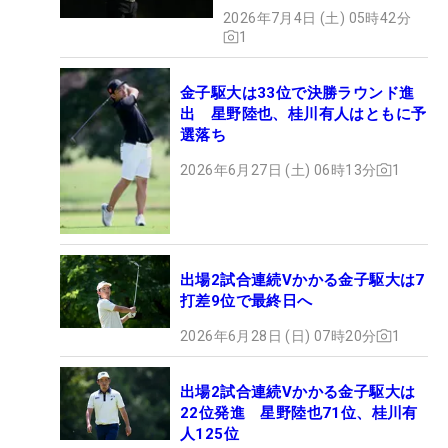
2026年7月4日 (土) 05時42分
1
金子駆大は33位で決勝ラウンド進
出 星野陸也、桂川有人はともに予
選落ち
2026年6月27日 (土) 06時13分
1
出場2試合連続Vかかる金子駆大は7
打差9位で最終日へ
2026年6月28日 (日) 07時20分
1
出場2試合連続Vかかる金子駆大は
22位発進 星野陸也71位、桂川有
人125位