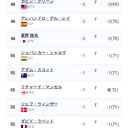
ガビン・グリーン
F
-2
-3
46
(69)
MYS
アレハンドロ・デル・レイ
F
-2
-2
46
(70)
ESP
星野 陸也
F
-2
-2
46
(70)
JPN
シュバンカー・シャルマ
F
-1
-1
55
(71)
IND
アダム・スコット
F
-1
-1
55
(71)
AUS
リチャード・マンセル
F
-1
0
55
(72)
ENG
ジェフ・ウィンザー
F
-1
-1
55
(71)
DEN
ダビド・ラベット
F
-1
-1
55
(71)
FRA