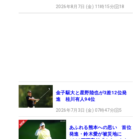
2026年8月7日 (金) 11時15分
18
金子駆大と星野陸也が3差12位発
進 桂川有人94位
2026年7月3日 (金) 07時47分
5
あふれる熊本への思い 首位
発進・鈴木愛が被災地に