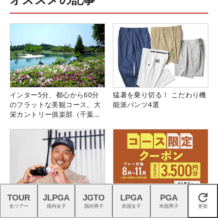
インター5分、都心から60分
猛暑を乗り切る！ こだわり機
のフラットな美観コース。大
能派パンツ4選
栄カントリー俱楽部（千葉
県）
TOUR
JLPGA
JGTO
LPGA
PGA
プロギアの「4層フェース」が
11月までのプレーに2回使え
閉じる
全ツアー
国内女子
国内男子
米国女子
米国男子
更新
切り開く高初速ドライバーの
る！コース限定3,500円クー