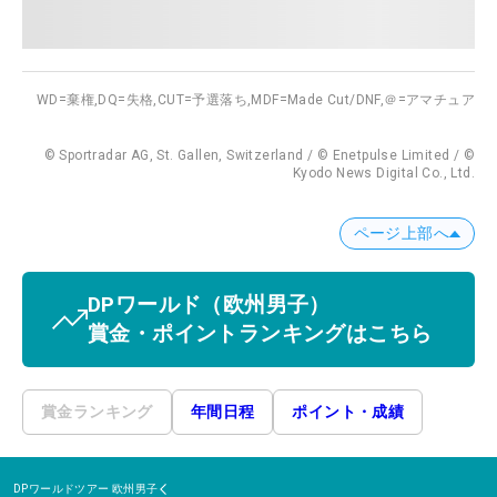
WD=棄権,
DQ=失格,
CUT=予選落ち,
MDF=Made Cut/DNF,
＠=アマチュア
© Sportradar AG, St. Gallen, Switzerland / © Enetpulse Limited / ©
Kyodo News Digital Co., Ltd.
ページ上部へ
DPワールド
（欧州男子）
賞金・ポイントランキングはこちら
賞金ランキング
年間日程
ポイント・成績
DPワールドツアー
欧州男子