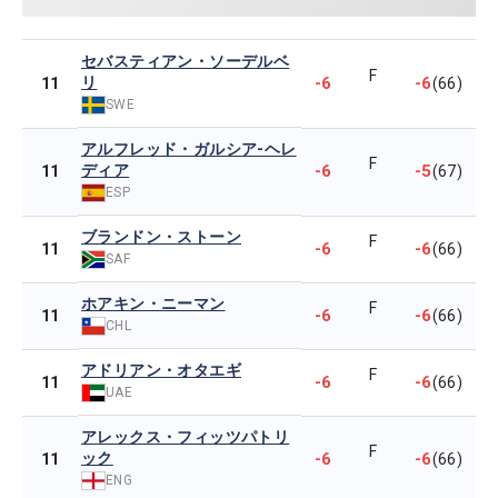
セバスティアン・ソーデルベ
F
リ
-6
-6
11
(66)
SWE
アルフレッド・ガルシア-ヘレ
F
ディア
-6
-5
11
(67)
ESP
ブランドン・ストーン
F
-6
-6
11
(66)
SAF
ホアキン・ニーマン
F
-6
-6
11
(66)
CHL
アドリアン・オタエギ
F
-6
-6
11
(66)
UAE
アレックス・フィッツパトリ
F
ック
-6
-6
11
(66)
ENG