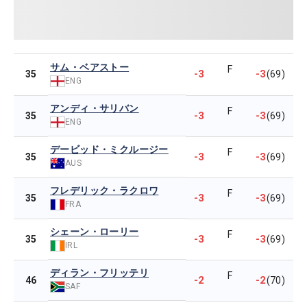
サム・ベアストー
F
-3
-3
35
(69)
ENG
アンディ・サリバン
F
-3
-3
35
(69)
ENG
デービッド・ミクルージー
F
-3
-3
35
(69)
AUS
フレデリック・ラクロワ
F
-3
-3
35
(69)
FRA
シェーン・ローリー
F
-3
-3
35
(69)
IRL
ディラン・フリッテリ
F
-2
-2
46
(70)
SAF