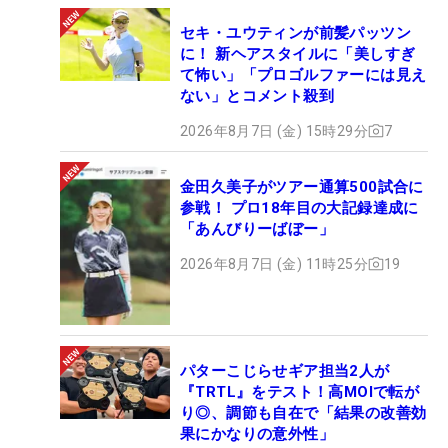
セキ・ユウティンが前髪パッツン
に！ 新ヘアスタイルに「美しすぎ
て怖い」「プロゴルファーには見え
ない」とコメント殺到
2026年8月7日 (金) 15時29分
7
金田久美子がツアー通算500試合に
参戦！ プロ18年目の大記録達成に
「あんびりーばぼー」
2026年8月7日 (金) 11時25分
19
パターこじらせギア担当2人が
『TRTL』をテスト！高MOIで転が
り◎、調節も自在で「結果の改善効
果にかなりの意外性」