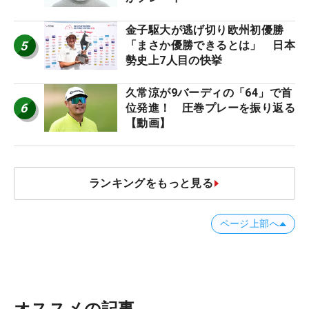
金子駆大が逃げ切り欧州初優勝
5
「まさか優勝できるとは」 日本
勢史上7人目の快挙
久常涼が9バーディの「64」で首
6
位発進！ 圧巻プレーを振り返る
【動画】
ランキングをもっと見る
ページ上部へ
オススメの記事