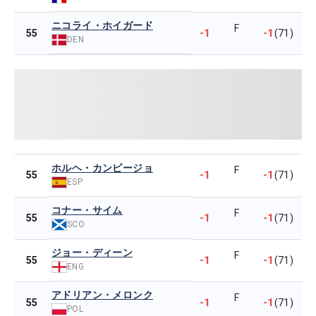
ニコライ・ホイガード
F
-1
-1
55
(71)
DEN
ホルヘ・カンピージョ
F
-1
-1
55
(71)
ESP
コナー・サイム
F
-1
-1
55
(71)
SCO
ジョー・ディーン
F
-1
-1
55
(71)
ENG
アドリアン・メロンク
F
-1
-1
55
(71)
POL