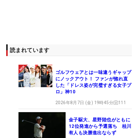
読まれています
ゴルフウェアとは一味違うギャップ
にノックアウト！ ファンが惚れ直
した「ドレス姿が完璧すぎる女子プ
ロ」神10
2026年8月7日 (金) 19時45分
111
金子駆大、星野陸也がともに
12位発進から予選落ち 桂川
有人も決勝進出ならず