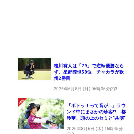
桂川有人は「79」で逆転優勝なら
ず、星野陸也58位 チャカラが欧
州2勝目
2026年6月8日 (月) 06時06分
3
「ボトッ！って音が…」ラウ
ンド中にまさかの珍客!? 都
玲華、頭の上のセミと“共演”
2026年8月6日 (木) 16時45分