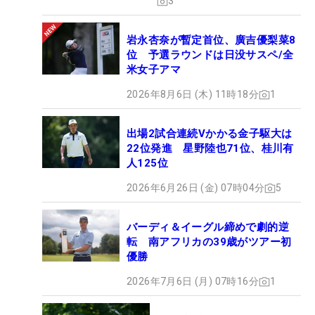
3
岩永杏奈が暫定首位、廣吉優梨菜8
位 予選ラウンドは日没サスペ/全
米女子アマ
2026年8月6日 (木) 11時18分
1
出場2試合連続Vかかる金子駆大は
22位発進 星野陸也71位、桂川有
人125位
2026年6月26日 (金) 07時04分
5
バーディ＆イーグル締めで劇的逆
転 南アフリカの39歳がツアー初
優勝
2026年7月6日 (月) 07時16分
1