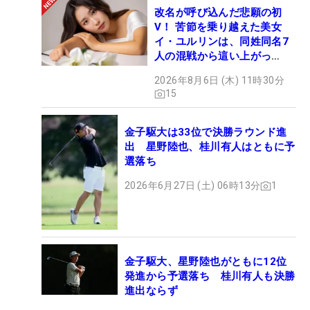
改名が呼び込んだ悲願の初
V！ 苦節を乗り越えた美女
イ・ユルリンは、同姓同名7
人の混戦から這い上がっ
た“新星ヒロイン”
2026年8月6日 (木) 11時30分
15
金子駆大は33位で決勝ラウンド進
出 星野陸也、桂川有人はともに予
選落ち
2026年6月27日 (土) 06時13分
1
金子駆大、星野陸也がともに12位
発進から予選落ち 桂川有人も決勝
進出ならず