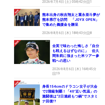
2026年7月4日 (土) 05時42分
1
熊本出身の秋吉翔太と重永亜斗夢が
熊本県庁を訪問 「JOYX OPEN」
で集めた義援金を贈呈
2026年8月6日 (木) 18時43分
8
全英で味わった悔しさ「自分
も戦えるはずなのに」 佐久
間朱莉に強まった米ツアー参
戦への思い
2026年8月6日 (木) 16時45分
19
身長154cmのドラコン女子が大会
で2階級制覇！「40°近い気温」の
激闘後は“2日連続もつ鍋”でスタミ
ナ回復!?