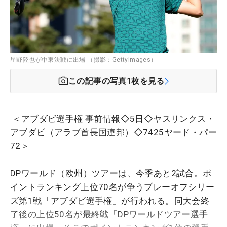
星野陸也が中東決戦に出場 （撮影：GettyImages）
この記事の写真
1
枚を見る
＜アブダビ選手権 事前情報◇5日◇ヤスリンクス・
アブダビ（アラブ首長国連邦）◇7425ヤード・パー
72＞
DPワールド（欧州）ツアーは、今季あと2試合。ポ
イントランキング上位70名が争うプレーオフシリー
ズ第1戦「アブダビ選手権」が行われる。同大会終
了後の上位50名が最終戦「DPワールドツアー選手