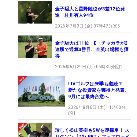
金子駆大と星野陸也が3差12位発
進 桂川有人94位
2026年7月3日 (金) 07時47分
5
金子駆大は11位 E・チャカラが2
連勝で通算3勝目、全英出場権も獲
得
2026年6月29日 (月) 06時30分
1
LIVゴルフは来季も継続？
新たな投資家を獲得と発表、
9月には最終合意へ
2026年8月6日 (木) 11時00分
1
珍しく松山英樹も5Wを即採用！ ス
リクソン『ZXi RKT』フェアウェイ