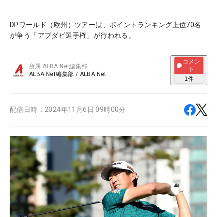
DPワールド（欧州）ツアーは、ポイントランキング上位70名
が争う「アブダビ選手権」が行われる。
コメン
所属
ALBA Net編集部
ト
ALBA Net編集部
/
ALBA Net
1
件
配信日時：
2024年11月6日 09時00分