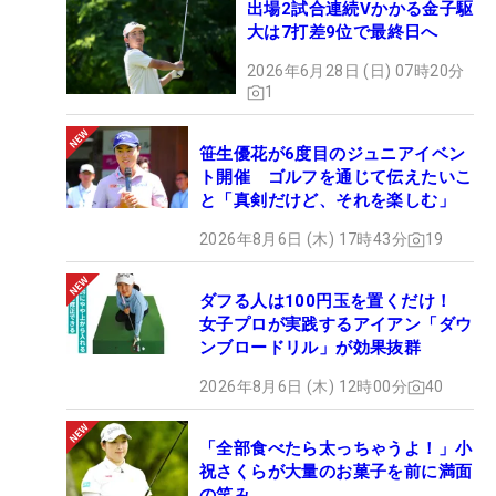
出場2試合連続Vかかる金子駆
大は7打差9位で最終日へ
2026年6月28日 (日) 07時20分
1
笹生優花が6度目のジュニアイベン
ト開催 ゴルフを通じて伝えたいこ
と「真剣だけど、それを楽しむ」
2026年8月6日 (木) 17時43分
19
ダフる人は100円玉を置くだけ！
女子プロが実践するアイアン「ダウ
ンブロードリル」が効果抜群
2026年8月6日 (木) 12時00分
40
「全部食べたら太っちゃうよ！」小
祝さくらが大量のお菓子を前に満面
の笑み