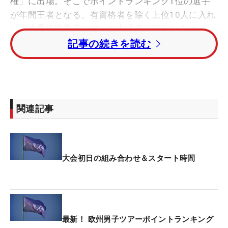
権」に出場。そこでポイントランキング1位の選手
が年間王者となる。有資格者を除く上位10人に入れ
ば、来季米国男子ツアーの出場権が得られる。
記事の続きを読む
開幕の先立ち、予選ラウンドの組み合わせが発表さ
れた。現在ポイントランキング10位で来季の米ツア
ー出場権獲得圏内にいる星野陸也。LIVゴルフに所
属するホアキン・ニーマン（チリ）とセバスティア
関連記事
ン・ソーデルベリ（スウェーデン）との同組となっ
た。初日は、日本時間7日午後4時39分に1番からテ
ィオフする。
大会初日の組み合わせ＆スタート時間
最終戦出場圏内を目指すランキング51位の中島啓太
は、ダン・ブラッドベリー（イングランド）、ベル
ンド・ウィースバーガー（オーストリア）とのグル
ーピング。午後1時50分からスタートする。
最新！ 欧州男子ツアーポイントランキング