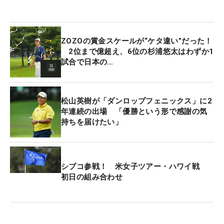
6度目の欧州年間王者を目指すランキング1位のロー
リー・マキロイ（北アイルランド）は、ラスムス・
ホイガード（デンマーク）＆スリストン・ローレン
ZOZOの賞金スケールが“ケタ違い”だった！
ス（南アフリカ）との組み合わせ。今季1勝のトミ
2位まで億超え、6位の杉浦悠太はわずか1
試合で日本の…
ー・フリートウッド（イングランド）は、シェー
ン・ローリー（アイルランド）＆ロバート・マッキ
ンタイア（スコットランド）と予選ラウンドをプレ
松山英樹が「ダンロップフェニックス」に2
ーする。
年連続の出場 「優勝という形で感謝の気
持ちを届けたい」
シブコ参戦！ 米女子ツアー・ハワイ戦
初日の組み合わせ