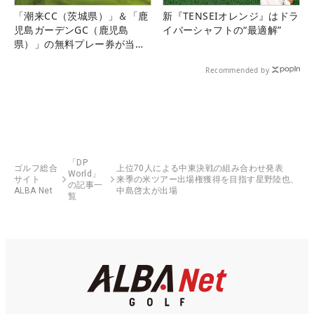
「潮来CC（茨城県）」＆「鹿
新『TENSEIオレンジ』はドラ
児島ガーデンGC（鹿児島
イバーシャフトの“最適解”
県）」の無料プレー券が当た
る！！
Recommended by
「DP
ゴルフ総合
上位70人による中東決戦の組み合わせ発表
World」
サイト
来季の米ツアー出場権獲得を目指す星野陸也、
の記事一
ALBA Net
中島啓太が出場
覧