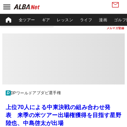
全ツアー
ギア
レッスン
ライフ
漫画
ゴルフ
メルマガ登録
アブダビ選手権
DPワールド
上位70人による中東決戦の組み合わせ発
表 来季の米ツアー出場権獲得を目指す星野
陸也、中島啓太が出場