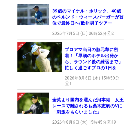
39歳のマイケル・ホリック、40歳
のベルンド・ウィースバーガーが首
位で最終日ヘ/欧州男子ツアー
2026年7月5日 (日) 06時52分
2
プロアマ当日の脇元華に密
着！「早朝のホテル出発か
ら、ラウンド後の練習まで」
忙しく過ごすプロの1日を公
開
2026年8月6日 (木) 15時50分
1
全英より国内を選んだ河本結 女王
レースで離されるも桑木志帆のVに
「刺激をもらいました」
2026年8月6日 (木) 15時45分
19