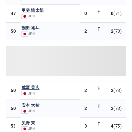
甲斐 慎太郎
F
0
0
47
(71)
JPN
副田 裕斗
F
2
2
50
(73)
JPN
成冨 晃広
F
2
2
50
(73)
JPN
安本 大祐
F
2
2
50
(73)
JPN
矢野 東
F
3
4
53
(75)
JPN