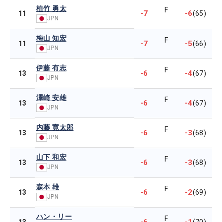
植竹 勇太
F
-7
-6
11
(65)
JPN
梅山 知宏
F
-7
-5
11
(66)
JPN
伊藤 有志
F
-6
-4
13
(67)
JPN
澤崎 安雄
F
-6
-4
13
(67)
JPN
内藤 寛太郎
F
-6
-3
13
(68)
JPN
山下 和宏
F
-6
-3
13
(68)
JPN
森本 雄
F
-6
-2
13
(69)
JPN
ハン・リー
F