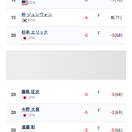
-6
-1
13
(70)
USA
朴 ジュンウォン
F
-6
0
13
(71)
KOR
杉本 エリック
F
-5
-3
20
(68)
JPN
藤島 征次
F
-5
-3
20
(68)
JPN
今野 大喜
F
-5
-2
20
(69)
JPN
遠藤 彰
F
-5
-5
20
(66)