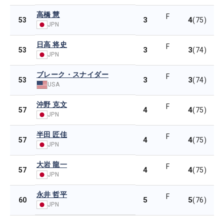
高橋 慧
F
3
4
53
(75)
JPN
日高 将史
F
3
3
53
(74)
JPN
ブレーク・スナイダー
F
3
3
53
(74)
USA
沖野 克文
F
4
4
57
(75)
JPN
半田 匠佳
F
4
4
57
(75)
JPN
大岩 龍一
F
4
4
57
(75)
JPN
永井 哲平
F
5
5
60
(76)
JPN