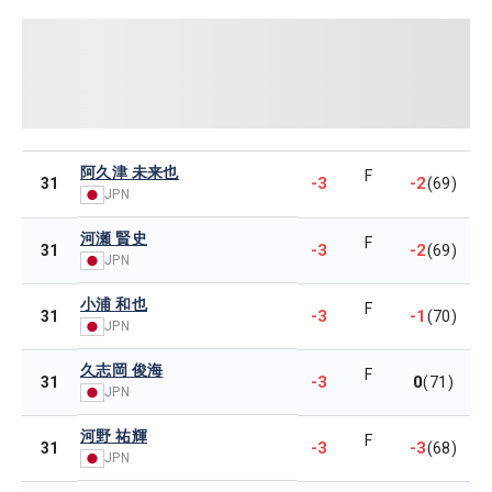
阿久津 未来也
F
-3
-2
31
(69)
JPN
河瀬 賢史
F
-3
-2
31
(69)
JPN
小浦 和也
F
-3
-1
31
(70)
JPN
久志岡 俊海
F
-3
0
31
(71)
JPN
河野 祐輝
F
-3
-3
31
(68)
JPN