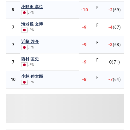
小野田 享也
F
-10
-2
5
(69)
JPN
海老根 文博
F
-9
-4
7
(67)
JPN
近藤 啓介
F
-9
-3
7
(68)
JPN
西村 匡史
F
-9
0
7
(71)
JPN
小林 伸太郎
F
-8
-7
10
(64)
JPN