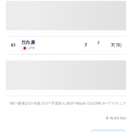
竹内 廉
F
7
7
61
(78)
JPN
WD=棄権,
DQ=失格,
CUT=予選落ち,
MDF=Made Cut/DNF,
＠=アマチュア
© ALBA Net