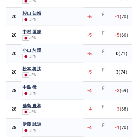
JPN
杉山 知靖
F
-5
-1
20
(70)
JPN
中村 匡志
F
-5
-5
20
(66)
JPN
小山内 護
F
-5
0
20
(71)
JPN
松本 将汰
F
-5
3
20
(74)
JPN
中島 徹
F
-4
-2
28
(69)
JPN
藤島 豊和
F
-4
-3
28
(68)
JPN
伊藤 誠道
F
-4
-1
28
(70)
JPN