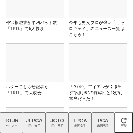
仲宗根澄香が平均パット数
今年も男女プロが強い「キャ
『TRTL』で6人抜き！
ロウェイ」のニュース一覧は
こちら！
パターこじらせ記者が
『G740』アイアンが引き出
「TRTL」で大改善
す“反則級”の寛容性と飛びは
本当だった！
TOUR
JLPGA
JGTO
LPGA
PGA
閉じる
全ツアー
国内女子
国内男子
米国女子
米国男子
更新