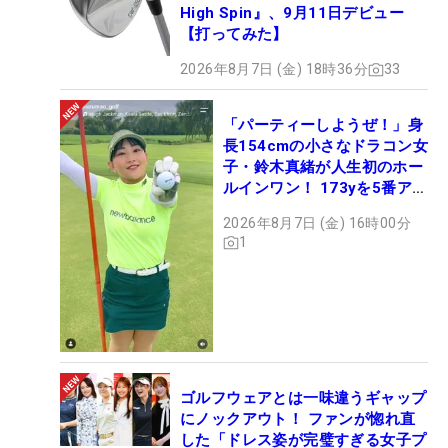
High Spin』、9月11日デビュー
【打ってみた】
2026年8月7日 (金) 18時36分
33
「パーティーしようぜ！」身
長154cmの小さなドラコン女
子・鈴木真緒が人生初のホー
ルインワン！ 173yを5番アイ
アンで会心のショット
2026年8月7日 (金) 16時00分
1
ゴルフウェアとは一味違うギャップ
にノックアウト！ ファンが惚れ直
した「ドレス姿が完璧すぎる女子プ