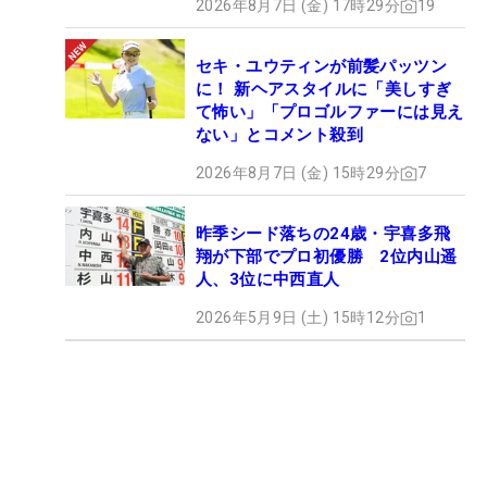
2026年8月7日 (金) 17時29分
19
セキ・ユウティンが前髪パッツン
に！ 新ヘアスタイルに「美しすぎ
て怖い」「プロゴルファーには見え
ない」とコメント殺到
2026年8月7日 (金) 15時29分
7
昨季シード落ちの24歳・宇喜多飛
翔が下部でプロ初優勝 2位内山遥
人、3位に中西直人
2026年5月9日 (土) 15時12分
1