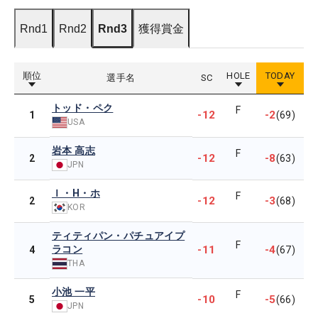
Rnd1
Rnd2
Rnd3
獲得賞金
順位
HOLE
TODAY
選手名
SC
トッド・ペク
F
-12
-2
1
(69)
USA
岩本 高志
F
-12
-8
2
(63)
JPN
Ｉ・H・ホ
F
-12
-3
2
(68)
KOR
ティティパン・パチュアイプ
F
ラコン
-11
-4
4
(67)
THA
小池 一平
F
-10
-5
5
(66)
JPN