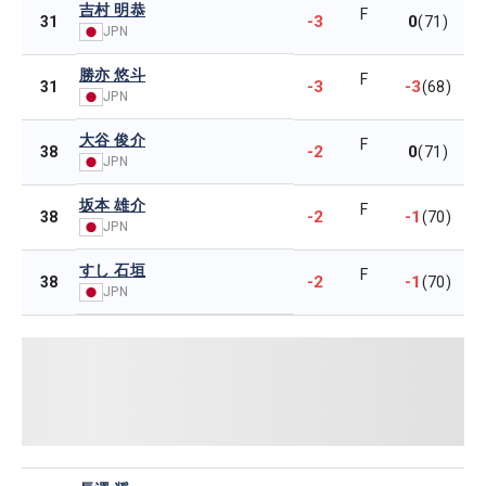
吉村 明恭
F
-3
0
31
(71)
JPN
勝亦 悠斗
F
-3
-3
31
(68)
JPN
大谷 俊介
F
-2
0
38
(71)
JPN
坂本 雄介
F
-2
-1
38
(70)
JPN
すし 石垣
F
-2
-1
38
(70)
JPN