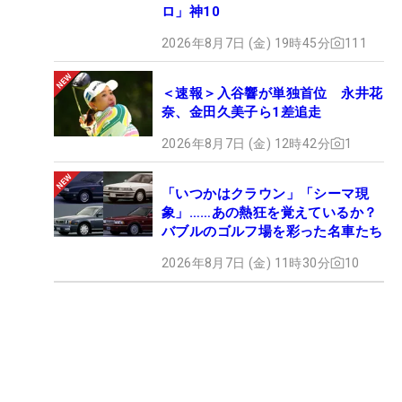
ロ」神10
2026年8月7日 (金) 19時45分
111
＜速報＞入谷響が単独首位 永井花
奈、金田久美子ら1差追走
2026年8月7日 (金) 12時42分
1
「いつかはクラウン」「シーマ現
象」……あの熱狂を覚えているか？
バブルのゴルフ場を彩った名車たち
2026年8月7日 (金) 11時30分
10