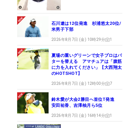
石川遼は12位発進 杉浦悠太20位/
米男子下部
2026年8月7日 (金) 10時29分
1
夏場の重いグリーンで女子プロはパ
ターを替える アマチュアは「腹筋
に力を入れてください」【大西翔太
のHOTSHOT】
2026年8月7日 (金) 12時00分
7
鈴木愛が大会2勝目へ首位T発進
安田祐香、吉澤柚月ら5位
2026年8月7日 (金) 16時14分
1