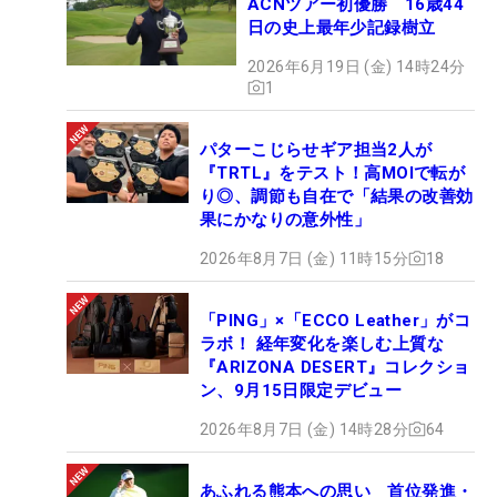
ACNツアー初優勝 16歳44
日の史上最年少記録樹立
2026年6月19日 (金) 14時24分
1
パターこじらせギア担当2人が
『TRTL』をテスト！高MOIで転が
り◎、調節も自在で「結果の改善効
果にかなりの意外性」
2026年8月7日 (金) 11時15分
18
「PING」×「ECCO Leather」がコ
ラボ！ 経年変化を楽しむ上質な
『ARIZONA DESERT』コレクショ
ン、9月15日限定デビュー
2026年8月7日 (金) 14時28分
64
あふれる熊本への思い 首位発進・