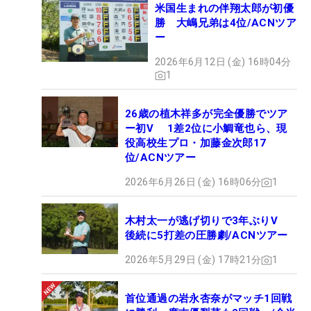
米国生まれの伴翔太郎が初優
勝 大嶋兄弟は4位/ACNツア
ー
2026年6月12日 (金) 16時04分
1
26歳の植木祥多が完全優勝でツア
ー初V 1差2位に小鯛竜也ら、現
役高校生プロ・加藤金次郎17
位/ACNツアー
2026年6月26日 (金) 16時06分
1
木村太一が逃げ切りで3年ぶりV
後続に5打差の圧勝劇/ACNツアー
2026年5月29日 (金) 17時21分
1
首位通過の岩永杏奈がマッチ1回戦