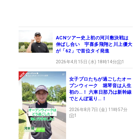
ACNツアー史上初の河川敷決戦は
伸ばし合い 宇喜多飛翔と川上優大
が「62」で首位タイ発進
2026年4月15日 (水) 18時14分
1
女子プロたちが過ごしたオー
プンウィーク 堀琴音は人生
初の…！ 六車日那乃は新幹線
でとんぼ返り…！
2026年8月7日 (金) 11時57分
1