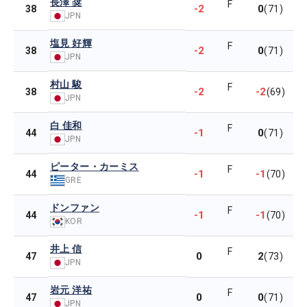
長澤 奨
F
-2
0
38
(71)
JPN
塩見 好輝
F
-2
0
38
(71)
JPN
村山 駿
F
-2
-2
38
(69)
JPN
白 佳和
F
-1
0
44
(71)
JPN
ピーター・カーミス
F
-1
-1
44
(70)
GRE
ドンファン
F
-1
-1
44
(70)
KOR
井上 信
F
0
2
47
(73)
JPN
岩元 洋祐
F
0
0
47
(71)
JPN