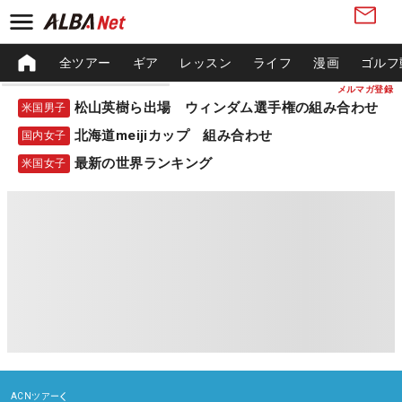
全ツアー
ギア
レッスン
ライフ
漫画
ゴルフ
メルマガ登録
松山英樹ら出場 ウィンダム選手権の組み合わせ
米国男子
北海道meijiカップ 組み合わせ
国内女子
最新の世界ランキング
米国女子
ACNツアー