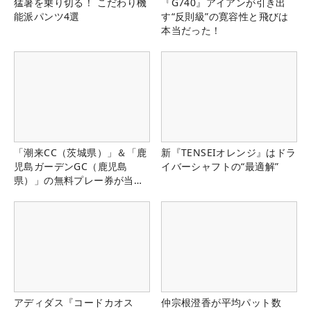
猛暑を乗り切る！ こだわり機
『G740』アイアンが引き出
能派パンツ4選
す“反則級”の寛容性と飛びは
本当だった！
「潮来CC（茨城県）」＆「鹿
新『TENSEIオレンジ』はドラ
児島ガーデンGC（鹿児島
イバーシャフトの“最適解”
県）」の無料プレー券が当た
る！！
アディダス『コードカオス
仲宗根澄香が平均パット数