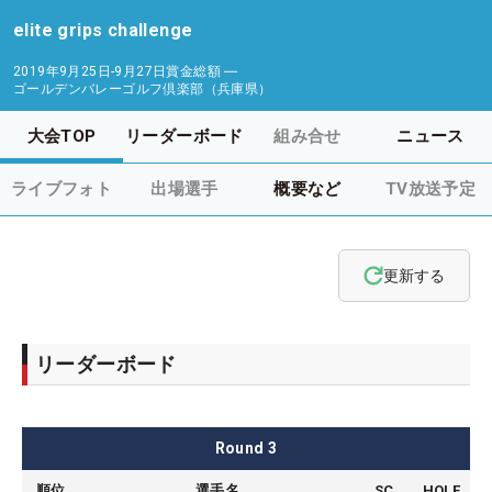
elite grips challenge
2019年9月25日-9月27日
賞金総額
―
ゴールデンバレーゴルフ倶楽部（兵庫県）
大会TOP
リーダーボード
組み合せ
ニュース
ライブフォト
出場選手
概要など
TV放送予定
更新する
リーダーボード
Round
3
順位
選手名
SC
HOLE