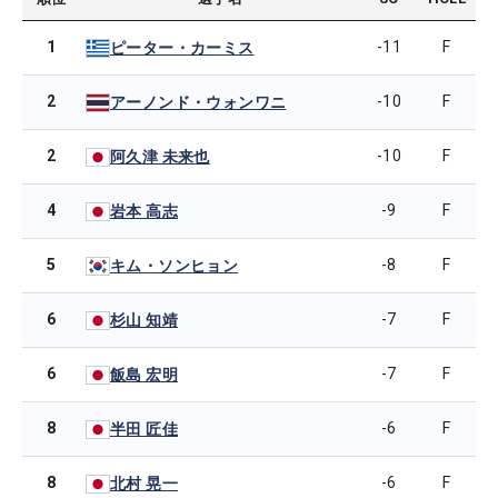
1
-11
F
ピーター・カーミス
2
-10
F
アーノンド・ウォンワニ
2
-10
F
阿久津 未来也
4
-9
F
岩本 高志
5
-8
F
キム・ソンヒョン
6
-7
F
杉山 知靖
6
-7
F
飯島 宏明
8
-6
F
半田 匠佳
8
-6
F
北村 晃一