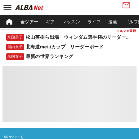
全ツアー
ギア
レッスン
ライフ
漫画
ゴルフ
メルマガ登録
松山英樹ら出場 ウィンダム選手権のリーダーボード
米国男子
北海道meijiカップ リーダーボード
国内女子
最新の世界ランキング
米国女子
ACNツアー