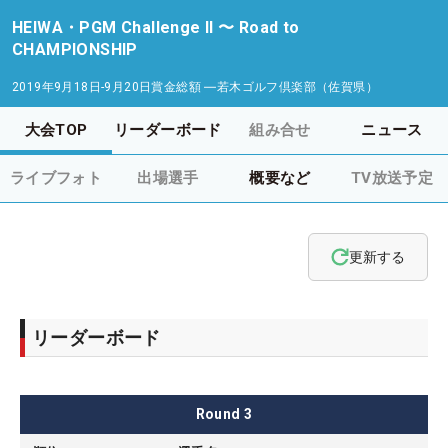
HEIWA・PGM Challenge II 〜 Road to
CHAMPIONSHIP
2019年9月18日-9月20日
賞金総額
―
若木ゴルフ倶楽部（佐賀県）
大会TOP
リーダーボード
組み合せ
ニュース
ライブフォト
出場選手
概要など
TV放送予定
更新する
リーダーボード
Round
3