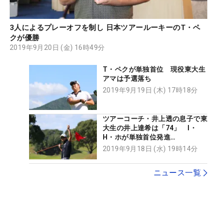
3人によるプレーオフを制し 日本ツアールーキーのT・ペ
クが優勝
2019年9月20日 (金) 16時49分
T・ペクが単独首位 現役東大生
アマは予選落ち
2019年9月19日 (木) 17時18分
ツアーコーチ・井上透の息子で東
大生の井上達希は「74」 I・
H・ホが単独首位発進
【AbemaTVツアー】
2019年9月18日 (水) 19時14分
ニュース一覧