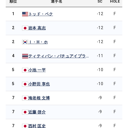
順位
選手名
SC
HOLE
1
-12
F
トッド・ペク
2
-12
F
岩本 高志
2
-12
F
Ｉ・H・ホ
4
-11
F
ティティパン・パチュアイプラコン
5
-10
F
小池 一平
5
-10
F
小野田 享也
7
-9
F
海老根 文博
7
-9
F
近藤 啓介
7
-9
F
西村 匡史