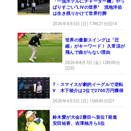
「一流ホテルにチャーター機」やっ
ぱりすごい“LIVの世界” 浅地洋佑
は生き残りかけて世界行脚
2026年4月5日 (日) 17時21分
14
世界の最新スイングは「圧
縮」がキーワード！ 久常涼が
飛んで曲がらない理由
2026年8月7日 (金) 12時00分
35
T・スマイスが劇的イーグルで逆転
V 木下稜介は2位で2700万円獲得
2026年4月5日 (日) 15時40分
1
鈴木愛が大会2勝目へ首位T発進
安田祐香、吉澤柚月ら5位