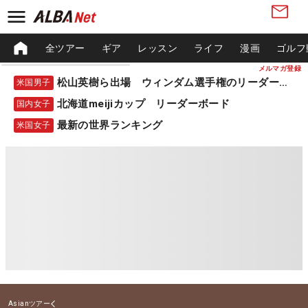
全ツアー
ギア
レッスン
ライフ
漫画
ゴルフ
メルマガ登録
松山英樹ら出場 ウィンダム選手権のリーダーボード
米国男子
北海道meijiカップ リーダーボード
国内女子
最新の世界ランキング
米国女子
Asianツアー