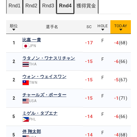
Rnd1
Rnd2
Rnd3
Rnd4
獲得賞金
順位
HOLE
TODAY
選手名
SC
比嘉 一貴
F
-17
-4
1
(68)
JPN
ラタノン・ワナスリチャン
F
-15
-6
2
(66)
THA
ウォン・ウェイスワン
F
-15
-5
2
(67)
TWN
チャールズ・ポーター
F
-15
-1
2
(71)
USA
ミゲル・タブエナ
F
-14
-6
5
(66)
PHL
伴 翔太郎
F
-14
-4
5
(68)