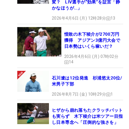
変？ LIV選手が“効果”を証言「静
かなほうが…」
2026年4月6日 (月) 12時28分
13
惜敗の木下稜介が2700万円
獲得 アジアン3億円大会で
日本勢はいくら稼いだ？
2026年4月6日 (月) 07時02分
14
石川遼は12位発進 杉浦悠太20位/
米男子下部
2026年8月7日 (金) 10時29分
1
ヒザから崩れ落ちたクラッチパット
も実らず 木下稜介は米ツアー目指
し日本専念へ「圧倒的な強さを」