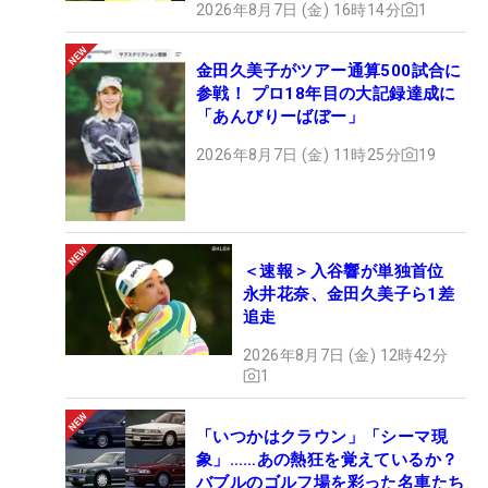
2026年8月7日 (金) 16時14分
1
金田久美子がツアー通算500試合に
参戦！ プロ18年目の大記録達成に
「あんびりーばぼー」
2026年8月7日 (金) 11時25分
19
＜速報＞入谷響が単独首位
永井花奈、金田久美子ら1差
追走
2026年8月7日 (金) 12時42分
1
「いつかはクラウン」「シーマ現
象」……あの熱狂を覚えているか？
バブルのゴルフ場を彩った名車たち