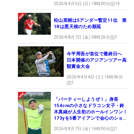
2026年4月5日 (日) 18時00分
14
松山英樹は5アンダー暫定11位 第
1Rは悪天候のため順延
2026年8月7日 (金) 08時26分
1
今平周吾が首位で最終日へ
日本開催のアジアンツアー高
額賞金大会
2026年4月4日 (土) 16時36分
1
「パーティーしようぜ！」身長
154cmの小さなドラコン女子・鈴
木真緒が人生初のホールインワン！
173yを5番アイアンで会心のショッ
ト
2026年8月7日 (金) 16時00分
1