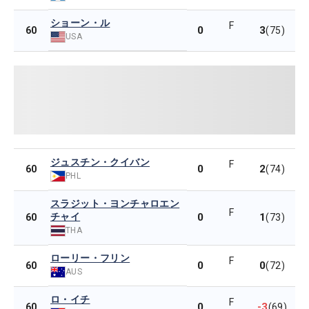
ショーン・ル
F
0
3
60
(75)
USA
ジュスチン・クイバン
F
0
2
60
(74)
PHL
スラジット・ヨンチャロエン
F
チャイ
0
1
60
(73)
THA
ローリー・フリン
F
0
0
60
(72)
AUS
ロ・イチ
F
0
-3
60
(69)