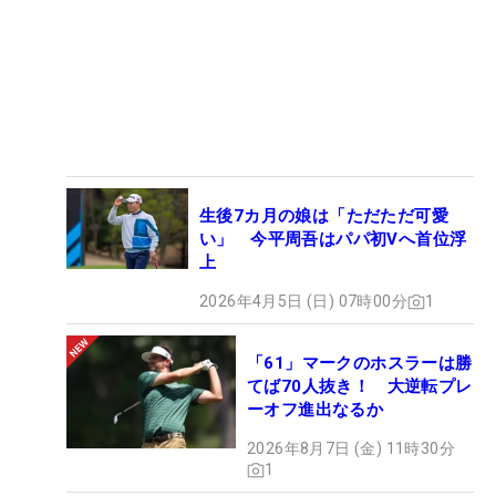
生後7カ月の娘は「ただただ可愛
い」 今平周吾はパパ初Vへ首位浮
上
2026年4月5日 (日) 07時00分
1
「61」マークのホスラーは勝
てば70人抜き！ 大逆転プレ
ーオフ進出なるか
2026年8月7日 (金) 11時30分
1