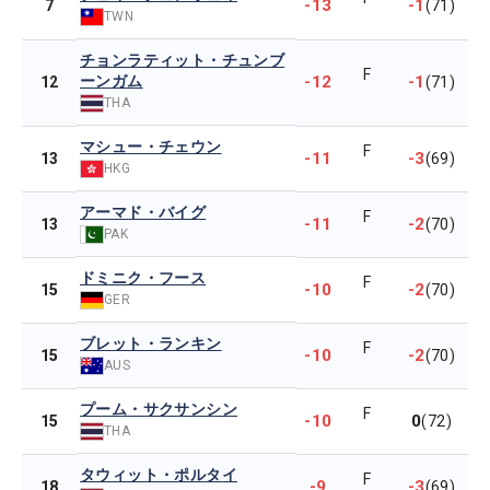
-13
-1
7
(71)
TWN
チョンラティット・チュンブ
F
ーンガム
-12
-1
12
(71)
THA
マシュー・チェウン
F
-11
-3
13
(69)
HKG
アーマド・バイグ
F
-11
-2
13
(70)
PAK
ドミニク・フース
F
-10
-2
15
(70)
GER
ブレット・ランキン
F
-10
-2
15
(70)
AUS
プーム・サクサンシン
F
-10
0
15
(72)
THA
タウィット・ポルタイ
F
-9
-3
18
(69)