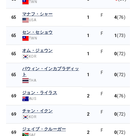
TWN
マナフ・シャー
F
1
4
65
(76)
USA
セン・セショウ
F
1
1
65
(73)
TWN
オム・ジェウン
F
1
0
65
(72)
KOR
パウィン・インカプラディッ
F
ト
1
0
65
(72)
THA
ジョン・ライラス
F
2
4
69
(76)
AUS
チャン・イクン
F
2
0
69
(72)
KOR
ジェイブ・クルーガー
F
2
0
69
(72)
SAF