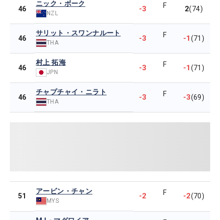
ニック・ボーク
F
-3
2
46
(74)
NZL
サリット・スワンナルート
F
-3
-1
46
(71)
THA
村上 拓海
F
-3
-1
46
(71)
JPN
チャプチャイ・ニラト
F
-3
-3
46
(69)
THA
アービン・チャン
F
-2
-2
51
(70)
MYS