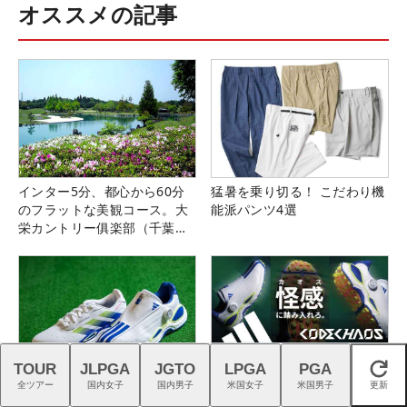
オススメの記事
インター5分、都心から60分
猛暑を乗り切る！ こだわり機
のフラットな美観コース。大
能派パンツ4選
栄カントリー俱楽部（千葉
県）
TOUR
JLPGA
JGTO
LPGA
PGA
閉じる
アディダス『コードカオス
ネクストヒロイン選手とラウ
全ツアー
国内女子
国内男子
米国女子
米国男子
更新
27』は強烈な蹴りでパワーを
ンドできるチャンス！詳しく