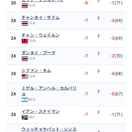
F
-8
-1
20
(71)
THA
チャンタイ・サドム
F
-7
-3
24
(69)
THA
チャン・ウェイルン
F
-7
-3
24
(69)
TWN
ダンタイ・ブーマ
F
-7
-2
24
(70)
THA
シファン・キム
F
-7
-4
24
(68)
USA
ミゲル・アンヘル・カルバリ
F
ョ
-7
-5
24
(67)
ARG
イアン・スナイマン
F
-7
-1
24
(71)
SAF
ウィッチャヤパット・シンス