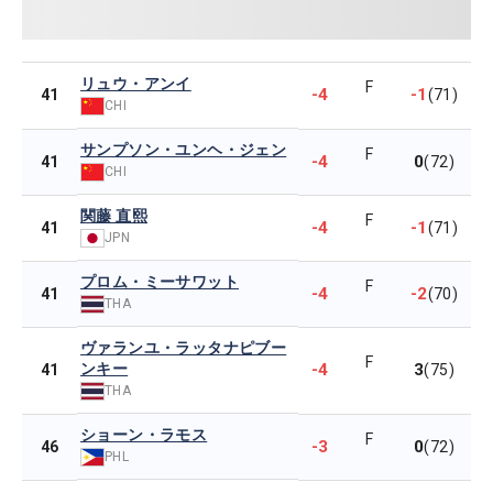
リュウ・アンイ
F
-4
-1
41
(71)
CHI
サンプソン・ユンヘ・ジェン
F
-4
0
41
(72)
CHI
関藤 直熙
F
-4
-1
41
(71)
JPN
プロム・ミーサワット
F
-4
-2
41
(70)
THA
ヴァランユ・ラッタナピブー
F
ンキー
-4
3
41
(75)
THA
ショーン・ラモス
F
-3
0
46
(72)
PHL