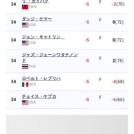
リ ・カイハク
F
-5
-2
34
(70)
TWN
ダッジ・ケマー
F
-5
0
34
(72)
USA
ジョン・キャトリン
F
-5
0
34
(72)
USA
ジャズ・ジェーンワタナノン
F
ド
-5
2
34
(74)
THA
ロベルト・レブリハ
F
-5
-4
34
(68)
MEX
チェイス・ケプカ
F
-5
-6
34
(66)
USA