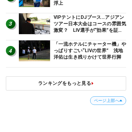
浮上
VIPテントにDJブース…アジアン
3
ツアー日本大会はコースの雰囲気
激変？ LIV選手が“効果”を証言
「静かなほうが…」
「一流ホテルにチャーター機」や
4
っぱりすごい“LIVの世界” 浅地
洋佑は生き残りかけて世界行脚
ランキングをもっと見る
ページ上部へ