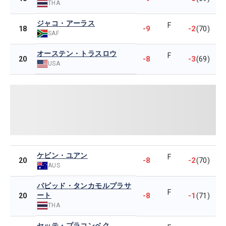
THA
ジャコ・アーラス
F
-9
-2
18
(70)
SAF
オーステン・トラスロウ
F
-8
-3
20
(69)
USA
ケビン・ユアン
F
-8
-2
20
(70)
AUS
パビッド・タンカモルプラサ
F
ート
-8
-1
20
(71)
THA
セッテ・プラコンベク