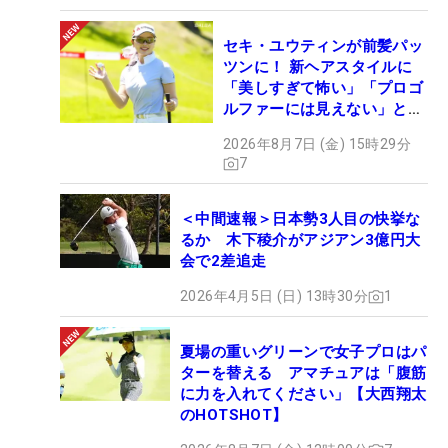
セキ・ユウティンが前髪パッ
ツンに！ 新ヘアスタイルに
「美しすぎて怖い」「プロゴ
ルファーには見えない」とコ
メント殺到
2026年8月7日 (金) 15時29分
7
＜中間速報＞日本勢3人目の快挙な
るか 木下稜介がアジアン3億円大
会で2差追走
2026年4月5日 (日) 13時30分
1
夏場の重いグリーンで女子プロはパ
ターを替える アマチュアは「腹筋
に力を入れてください」【大西翔太
のHOTSHOT】