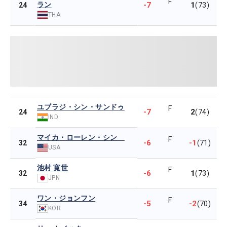
F
ラン
-7
1
24
(73)
THA
ユブラジ・シン・サンドゥ
F
-7
2
24
(74)
IND
マイカ・ローレン・シン
F
-6
-1
32
(71)
USA
池村 寛世
F
-6
1
32
(73)
JPN
ワン・ジョンフン
F
-5
-2
34
(70)
KOR