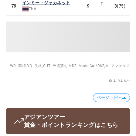
インミー・ジャカネット
F
9
3
79
(75)
THA
WD=棄権,
DQ=失格,
CUT=予選落ち,
MDF=Made Cut/DNF,
＠=アマチュア
© ALBA Net
ページ上部へ
アジアンツアー
賞金・ポイントランキングはこちら