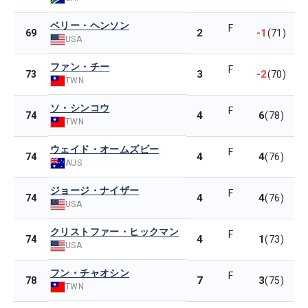
ベリー・ヘンソン
F
2
-1
69
(71)
USA
ファン・チー
F
3
-2
73
(70)
TWN
ソ・シンコウ
F
4
6
74
(78)
TWN
ウェイド・オームズビー
F
4
4
74
(76)
AUS
ジョージ・ナイザー
F
4
4
74
(76)
USA
クリストファー・ヒックマン
F
4
1
74
(73)
USA
フン・チャオシン
F
7
3
78
(75)
TWN