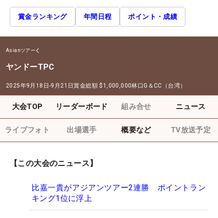
賞金ランキング
年間日程
ポイント・成績
Asianツアー
ヤンドーTPC
2025年9月18日-9月21日
賞金総額
$1,000,000
林口G＆CC（台湾）
大会TOP
リーダーボード
組み合せ
ニュース
ライブフォト
出場選手
概要など
TV放送予定
【この大会のニュース】
比嘉一貴がアジアンツアー2連勝 ポイントラン
キング1位に浮上