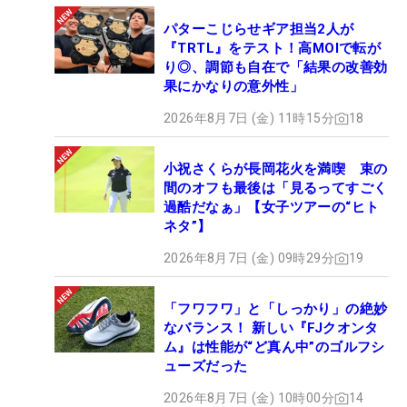
パターこじらせギア担当2人が
『TRTL』をテスト！高MOIで転が
り◎、調節も自在で「結果の改善効
果にかなりの意外性」
2026年8月7日 (金) 11時15分
18
小祝さくらが長岡花火を満喫 束の
間のオフも最後は「見るってすごく
過酷だなぁ」【女子ツアーの“ヒト
ネタ”】
2026年8月7日 (金) 09時29分
19
「フワフワ」と「しっかり」の絶妙
なバランス！ 新しい『FJクオンタ
ム』は性能が“ど真ん中”のゴルフシ
ューズだった
2026年8月7日 (金) 10時00分
14