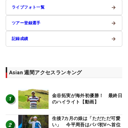
→
ライブフォト一覧
→
ツアー登録選手
→
記録成績
Asian 週間アクセスランキング
金谷拓実が海外初優勝！ 最終日
1
のハイライト【動画】
生後7カ月の娘は「ただただ可愛
2
い」 今平周吾はパパ初Vへ首位