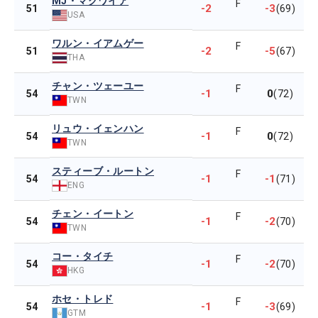
MJ・マグワイア
F
-2
-3
51
(69)
USA
ワルン・イアムゲー
F
-2
-5
51
(67)
THA
チャン・ツェーユー
F
-1
0
54
(72)
TWN
リュウ・イェンハン
F
-1
0
54
(72)
TWN
スティーブ・ルートン
F
-1
-1
54
(71)
ENG
チェン・イートン
F
-1
-2
54
(70)
TWN
コー・タイチ
F
-1
-2
54
(70)
HKG
ホセ・トレド
F
-1
-3
54
(69)
GTM