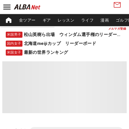
全ツアー
ギア
レッスン
ライフ
漫画
ゴルフ
メルマガ登録
松山英樹ら出場 ウィンダム選手権のリーダーボード
米国男子
北海道meijiカップ リーダーボード
国内女子
最新の世界ランキング
米国女子