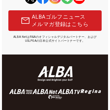
ALBAゴルフニュース
メルマガ登録はこちら
ALBA NetはR&Aのオフィシャルデジタルパートナー、および
USLPGAの日本公式サイトパートナーです。