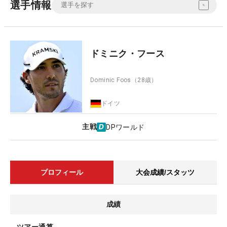
選手情報
ドミニク・フース
Dominic Foos
（28歳）
ドイツ
主戦
DPワールド
プロフィール
大会成績/スタッツ
成績