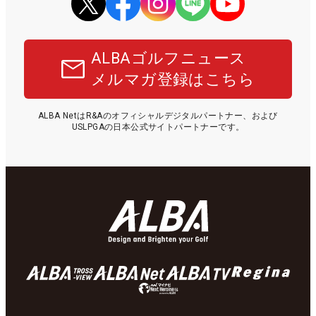
ALBAゴルフニュース
メルマガ登録はこちら
ALBA NetはR&Aのオフィシャルデジタルパートナー、および
USLPGAの日本公式サイトパートナーです。