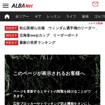
全ツアー
ギア
レッスン
ライフ
漫画
ゴルフ
メルマガ登録
松山英樹ら出場 ウィンダム選手権のリーダーボード
米国男子
北海道meijiカップ リーダーボード
国内女子
最新の世界ランキング
米国女子
このページが表示されるお客様へ
ページを更新するとサイトの閲覧を続けることがで
きます。
広告ブロッカーやトラッキング防止機能をオンにし