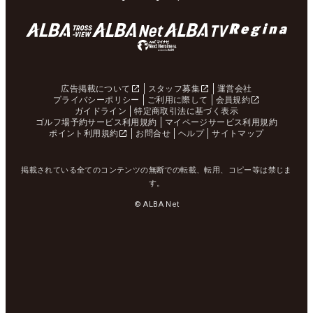
広告掲載について
スタッフ募集
運営会社
プライバシーポリシー
ご利用に際して
会員規約
ガイドライン
特定商取引法に基づく表示
ゴルフ場予約サービス利用規約
マイページサービス利用規約
ポイント利用規約
お問合せ
ヘルプ
サイトマップ
掲載されている全てのコンテンツの無断での転載、転用、コピー等は禁じま
す。
© ALBA Net