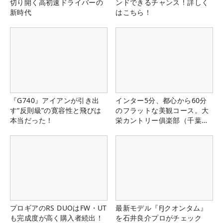
切り開く高初速ドライバーの
ンドできるチャンス！詳しく
新時代
はこちら！
『G740』アイアンが引き出
インター5分、都心から60分
す“反則級”の寛容性と飛びは
のフラットな美観コース。大
本当だった！
栄カントリー俱楽部（千葉
県）
プロギアのRS DUOはFW・UT
最新モデル『FJクオンタム』
も完成度が高く購入者続出！
を石井良介プロがチェック