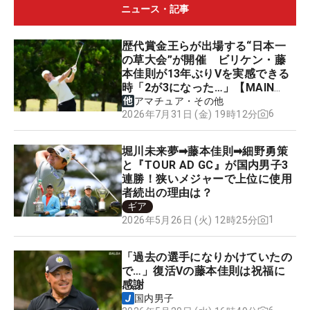
ニュース・記事
歴代賞金王らが出場する“日本一
の草大会”が開催 ビリケン・藤
本佳則が13年ぶりVを実感できる
時「2が3になった…」【MAIN
STAGE JOYX OPEN】
アマチュア・その他
6
2026年7月31日 (金) 19時12分
堀川未来夢➡藤本佳則➡細野勇策
と『TOUR AD GC』が国内男子3
連勝！狭いメジャーで上位に使用
者続出の理由は？
ギア
1
2026年5月26日 (火) 12時25分
「過去の選手になりかけていたの
で…」復活Vの藤本佳則は祝福に
感謝
国内男子