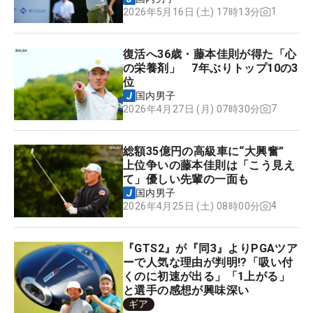
1
2026年5月16日 (土) 17時13分
復活へ36歳・藤本佳則が得た「心
の栄養剤」 7年ぶりトップ10の3
位
国内男子
7
2026年4月27日 (月) 07時30分
総額35億円の高級車に“大興奮”
上位争いの藤本佳則は「こう見え
て」優しい先輩の一面も
国内男子
4
2026年4月25日 (土) 08時00分
『GTS2』が『同3』よりPGAツア
ーで人気な理由が判明!?「吸い付
くのに初速が出る」「1上がる」
と選手の感想が興味深い
ギア