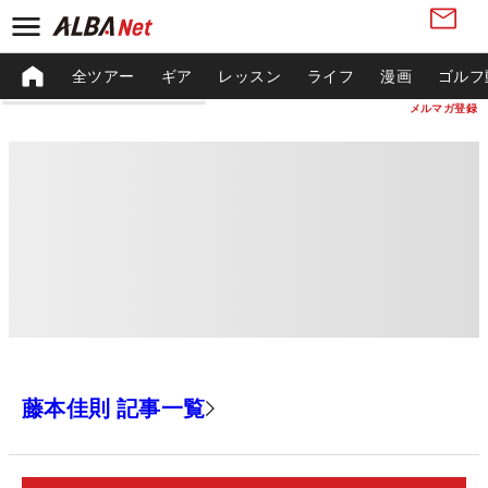
全ツアー
ギア
レッスン
ライフ
漫画
ゴルフ
メルマガ登録
藤本佳則 記事一覧