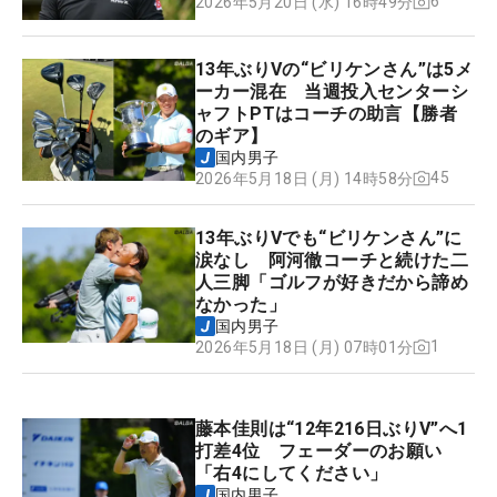
6
2026年5月20日 (水) 16時49分
13年ぶりVの“ビリケンさん”は5メ
ーカー混在 当週投入センターシ
ャフトPTはコーチの助言【勝者
のギア】
国内男子
45
2026年5月18日 (月) 14時58分
13年ぶりVでも“ビリケンさん”に
涙なし 阿河徹コーチと続けた二
人三脚「ゴルフが好きだから諦め
なかった」
国内男子
1
2026年5月18日 (月) 07時01分
藤本佳則は“12年216日ぶりV”へ1
打差4位 フェーダーのお願い
「右4にしてください」
国内男子