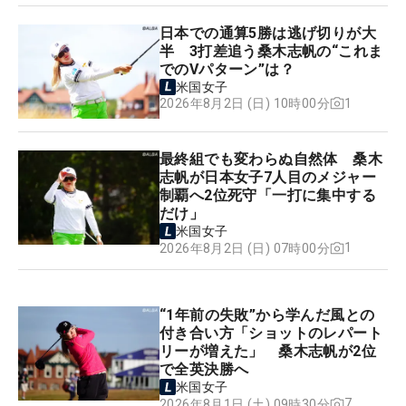
日本での通算5勝は逃げ切りが大
半 3打差追う桑木志帆の“これま
でのVパターン”は？
米国女子
1
2026年8月2日 (日) 10時00分
最終組でも変わらぬ自然体 桑木
志帆が日本女子7人目のメジャー
制覇へ2位死守「一打に集中する
だけ」
米国女子
1
2026年8月2日 (日) 07時00分
“1年前の失敗”から学んだ風との
付き合い方「ショットのレパート
リーが増えた」 桑木志帆が2位
で全英決勝へ
米国女子
7
2026年8月1日 (土) 09時30分