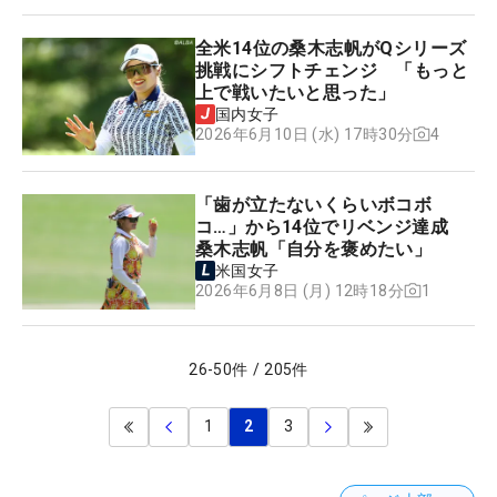
全米14位の桑木志帆がQシリーズ
挑戦にシフトチェンジ 「もっと
上で戦いたいと思った」
国内女子
4
2026年6月10日 (水) 17時30分
「歯が立たないくらいボコボ
コ…」から14位でリベンジ達成
桑木志帆「自分を褒めたい」
米国女子
1
2026年6月8日 (月) 12時18分
26
-
50
件
/
205
件
1
2
3