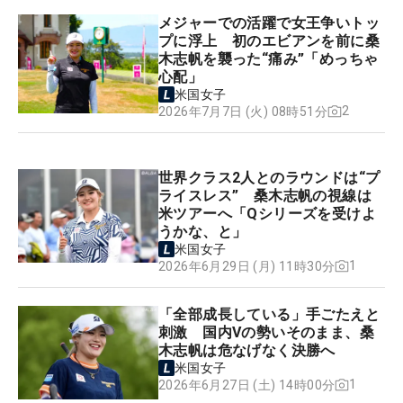
メジャーでの活躍で女王争いトッ
プに浮上 初のエビアンを前に桑
木志帆を襲った“痛み”「めっちゃ
心配」
米国女子
2
2026年7月7日 (火) 08時51分
世界クラス2人とのラウンドは“プ
ライスレス” 桑木志帆の視線は
米ツアーへ「Qシリーズを受けよ
うかな、と」
米国女子
1
2026年6月29日 (月) 11時30分
「全部成長している」手ごたえと
刺激 国内Vの勢いそのまま、桑
木志帆は危なげなく決勝へ
米国女子
1
2026年6月27日 (土) 14時00分