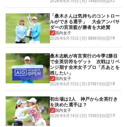
32
2026年6月15日 (月) 14時00分
「桑木さんは気持ちのコントロー
ルができる選手」 大会アンバサ
ダーの宮里藍が勝者を大絶賛
国内女子
18
2026年6月15日 (月) 08時30分
桑木志帆が有言実行の今季2勝目
で全英切符をゲット 次戦はリベ
ンジ期す全米女子プロ「爪あとを
残したい」
国内女子
18
2026年6月15日 (月) 07時15分
初出場は2人 神戸から全英行き
を決めた選手は？
国内女子
19
2026年6月14日 (日) 15時52分