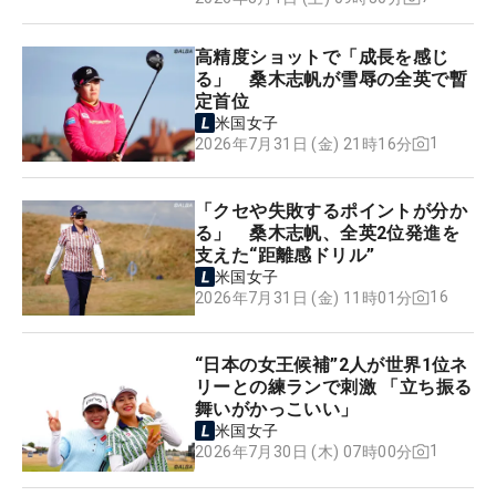
高精度ショットで「成長を感じ
る」 桑木志帆が雪辱の全英で暫
定首位
米国女子
1
2026年7月31日 (金) 21時16分
「クセや失敗するポイントが分か
る」 桑木志帆、全英2位発進を
支えた“距離感ドリル”
米国女子
16
2026年7月31日 (金) 11時01分
“日本の女王候補”2人が世界1位ネ
リーとの練ランで刺激 「立ち振る
舞いがかっこいい」
米国女子
1
2026年7月30日 (木) 07時00分