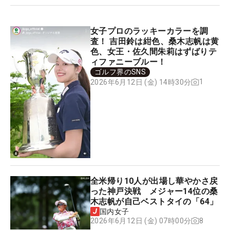
女子プロのラッキーカラーを調
査！ 吉田鈴は紺色、桑木志帆は黄
色、女王・佐久間朱莉はずばりテ
ィファニーブルー！
ゴルフ界のSNS
1
2026年6月12日 (金) 14時30分
全米帰り10人が出場し華やかさ戻
った神戸決戦 メジャー14位の桑
木志帆が自己ベストタイの「64」
国内女子
8
2026年6月12日 (金) 07時00分