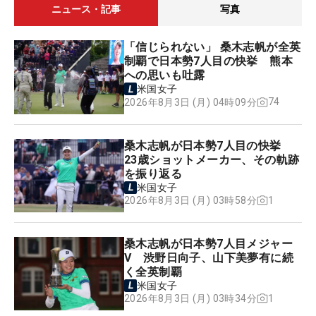
ニュース・記事
写真
「信じられない」 桑木志帆が全英
制覇で日本勢7人目の快挙 熊本
への思いも吐露
米国女子
74
2026年8月3日 (月) 04時09分
桑木志帆が日本勢7人目の快挙
23歳ショットメーカー、その軌跡
を振り返る
米国女子
1
2026年8月3日 (月) 03時58分
桑木志帆が日本勢7人目メジャー
V 渋野日向子、山下美夢有に続
く全英制覇
米国女子
1
2026年8月3日 (月) 03時34分