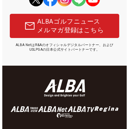
ALBAゴルフニュース
メルマガ登録はこちら
ALBA NetはR&Aのオフィシャルデジタルパートナー、および
USLPGAの日本公式サイトパートナーです。