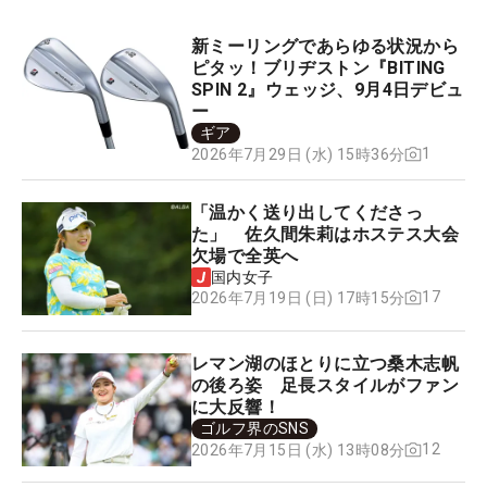
新ミーリングであらゆる状況から
ピタッ！ブリヂストン『BITING
SPIN 2』ウェッジ、9月4日デビュ
ー
ギア
1
2026年7月29日 (水) 15時36分
「温かく送り出してくださっ
た」 佐久間朱莉はホステス大会
欠場で全英へ
国内女子
17
2026年7月19日 (日) 17時15分
レマン湖のほとりに立つ桑木志帆
の後ろ姿 足長スタイルがファン
に大反響！
ゴルフ界のSNS
12
2026年7月15日 (水) 13時08分