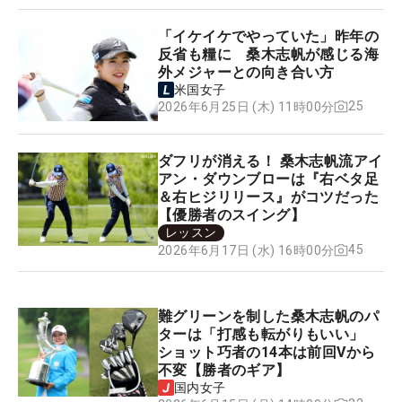
「イケイケでやっていた」昨年の
反省も糧に 桑木志帆が感じる海
外メジャーとの向き合い方
米国女子
25
2026年6月25日 (木) 11時00分
ダフリが消える！ 桑木志帆流アイ
アン・ダウンブローは『右ベタ足
＆右ヒジリリース』がコツだった
【優勝者のスイング】
レッスン
45
2026年6月17日 (水) 16時00分
難グリーンを制した桑木志帆のパ
ターは「打感も転がりもいい」
ショット巧者の14本は前回Vから
不変【勝者のギア】
国内女子