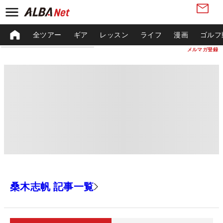
全ツアー
ギア
レッスン
ライフ
漫画
ゴルフ
メルマガ登録
桑木志帆 記事一覧