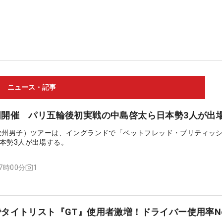
ニュース・記事
国開催 パリ五輪後初実戦の中島啓太ら日本勢3人が出
欧州男子）ツアーは、イングランドで「ベットフレッド・ブリティッ
本勢3人が出場する。
1
07時00分
タイトリスト『GT』使用者激増！ドライバー使用率No