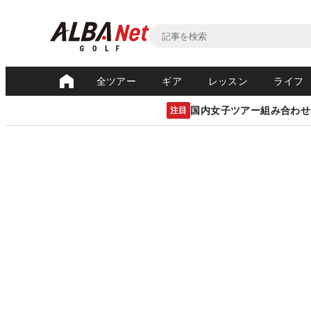
全ツアー
ギア
レッスン
ライフ
国内女子ツアー組み合わせ
注目