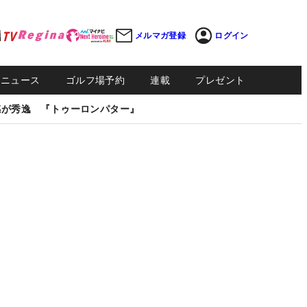
メルマガ登録
ログイン
Sニュース
ゴルフ場予約
連載
プレゼント
感が秀逸 『トゥーロンパター』