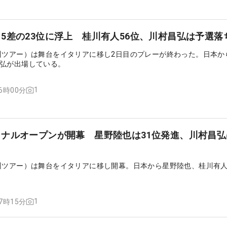
5差の23位に浮上 桂川有人56位、川村昌弘は予選落
州ツアー）は舞台をイタリアに移し2日目のプレーが終わった。日本か
弘が出場している。
1
06時00分
ナルオープンが開幕 星野陸也は31位発進、川村昌弘
州ツアー）は舞台をイタリアに移し開幕。日本から星野陸也、桂川有
1
07時15分