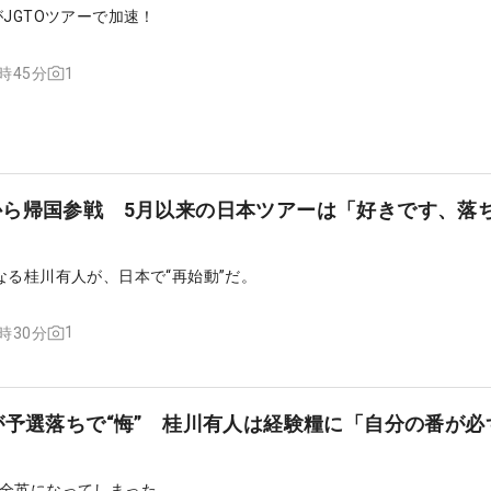
JGTOツアーで加速！
1
6時45分
から帰国参戦 5月以来の日本ツアーは「好きです、落
なる桂川有人が、日本で“再始動”だ。
1
7時30分
が予選落ちで“悔” 桂川有人は経験糧に「自分の番が必
全英になってしまった。