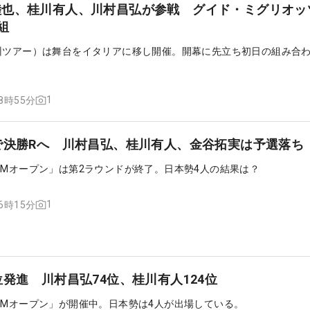
陸也、桂川有人、川村昌弘が参戦 グイド・ミグリオッ
組
州ツアー）は舞台をイタリアに移し開催。開幕に先立ち初日の組み合
1
08時55分
で決勝Rへ 川村昌弘、桂川有人、金谷拓実は予選落ち
LMオープン」は第2ラウンドが終了。日本勢4人の結果は？
1
06時15分
位発進 川村昌弘74位、桂川有人124位
LMオープン」が開催中。日本勢は4人が出場している。