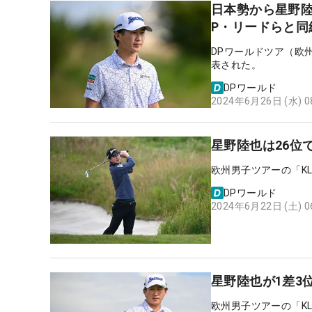
日本勢から星野
P・リードらと同
DPワールドツア（欧
表された。
DPワールド
2024年6月26日 (水) 
星野陸也は26位
欧州男子ツアーの「K
DPワールド
2024年6月22日 (土) 
星野陸也が1差3
欧州男子ツアーの「K