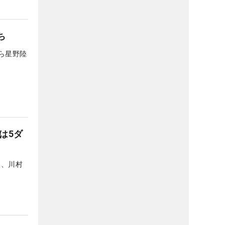
ち
ら星野陸
は5ダ
人、川村