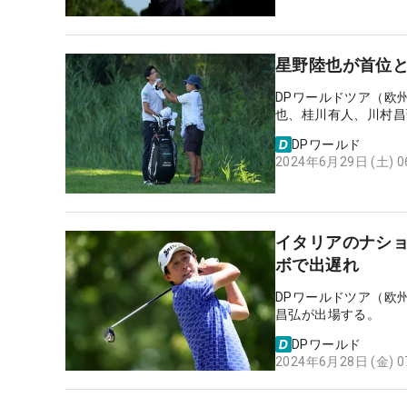
星野陸也が首位と
DPワールドツア（欧
也、桂川有人、川村昌
DPワールド
2024年6月29日 (土) 
イタリアのナショ
ボで出遅れ
DPワールドツア（欧
昌弘が出場する。
DPワールド
2024年6月28日 (金) 