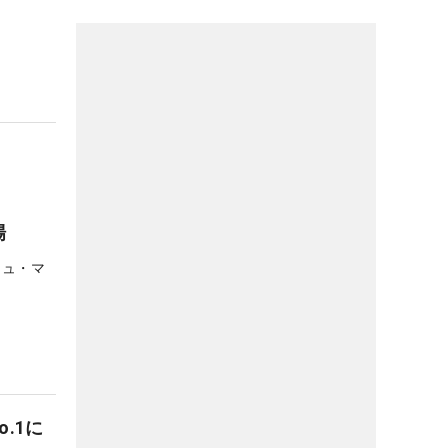
場
シュ・マ
.1に