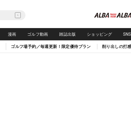
漫画
ゴルフ動画
雑誌出版
ショッピング
SN
ゴルフ場予約／毎週更新！限定優待プラン
削り出しの打