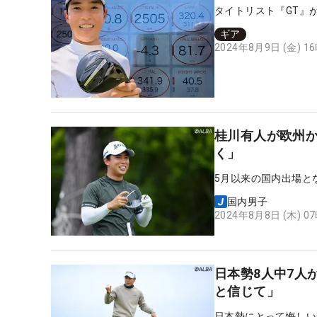
タイトリスト『GT』が
ギア
2024年8月9日 (金) 1
桂川有人が欧州
く」
5月以来の国内出場と
国内男子
2024年8月8日 (木) 0
日本勢8人中7人
と信じて」
日本勢にとって悔しい