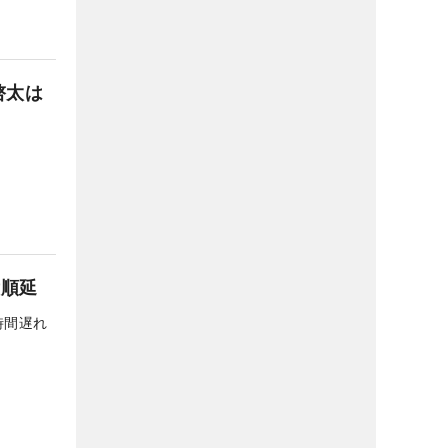
啓太は
没順延
時間遅れ