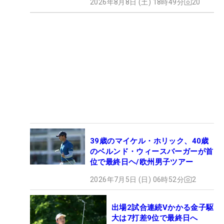
2026年8月8日 (土) 18時49分
20
39歳のマイケル・ホリック、40歳
のベルンド・ウィースバーガーが首
位で最終日ヘ/欧州男子ツアー
2026年7月5日 (日) 06時52分
2
出場2試合連続Vかかる金子駆
大は7打差9位で最終日へ