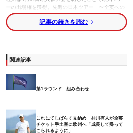
ーの出場権を獲得。先週の日本ツアー「〜全英への
道〜ミズノオープン」でトップ3に入り「全英オー
記事の続きを読む
プン」の切符も獲得した。今大会が欧州ツアー今季
初戦となり、通算5勝のアドリアン・オタエギ（ス
ペイン）、ウエン・ファーガソン（スコットラン
ド）とともにスタートしていく。
関連記事
3月末に欧州1勝を挙げている中島は、5月の海外メ
ジャー「全米プロゴルフ選手権」以来2週ぶりの試
合となる。イェスパー・スベンソン（スウェーデ
ン）、マクシミリアン・キーファー（ドイツ）とテ
第1ラウンド 組み合わせ
ィオフする。川村はチェイス・ハンナ（米国）、ア
ンドリュー・ジョンストン（イングランド）ともに
初日を迎える。今年の2月に欧州初Vを挙げた星野陸
これにてしばらく見納め 桂川有人が全英
也は出場しない。
チケット手土産に欧州へ「成長して帰って
こられるように」