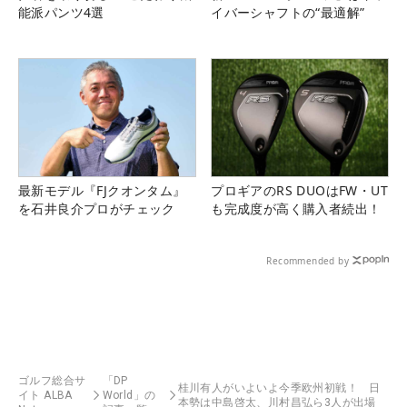
能派パンツ4選
イバーシャフトの“最適解”
最新モデル『FJクオンタム』
プロギアのRS DUOはFW・UT
を石井良介プロがチェック
も完成度が高く購入者続出！
Recommended by
ゴルフ総合サ
「DP
桂川有人がいよいよ今季欧州初戦！ 日
イト ALBA
World」の
本勢は中島啓太、川村昌弘ら3人が出場