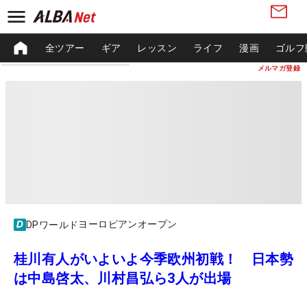
全ツアー
ギア
レッスン
ライフ
漫画
ゴルフ
メルマガ登録
ヨーロピアンオープン
DPワールド
桂川有人がいよいよ今季欧州初戦！ 日本勢
は中島啓太、川村昌弘ら3人が出場