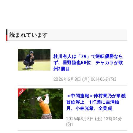
読まれています
桂川有人は「79」で逆転優勝なら
ず、星野陸也58位 チャカラが欧
州2勝目
2026年6月8日 (月) 06時06分
3
＜中間速報＞仲村果乃が単独
首位浮上 1打差に吉澤柚
月、小林光希、全美貞
2026年8月8日 (土) 13時04分
1