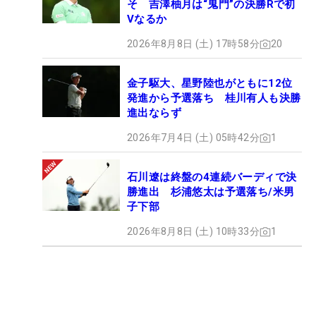
そ 吉澤柚月は“鬼門”の決勝Rで初
Vなるか
2026年8月8日 (土) 17時58分
20
金子駆大、星野陸也がともに12位
発進から予選落ち 桂川有人も決勝
進出ならず
2026年7月4日 (土) 05時42分
1
石川遼は終盤の4連続バーディで決
勝進出 杉浦悠太は予選落ち/米男
子下部
2026年8月8日 (土) 10時33分
1