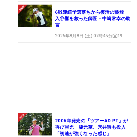
6戦連続予選落ちから復活の狼煙
入谷響を救った師匠・中嶋常幸の助
言
2026年8月8日 (土) 07時45分
19
2006年発売の『ツアーAD PT』が
再び脚光 脇元華、穴井詩も投入
「初速が強くなった感じ」