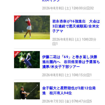
2026年8月8日 (土) 12時00分
32
岩永杏奈が16強進出 大会は
3日連続で悪天候順延/全米女
子アマ
2026年8月8日 (土) 10時20分
1
伊藤二花は「69」と巻き返し決勝
進出圏内へ 谷田侑里香は予選落ち
濃厚/米女子下部ツアー
2026年8月8日 (土) 10時15分
1
金子駆大と星野陸也が3差12位発
進 桂川有人94位
2026年7月3日 (金) 07時47分
5