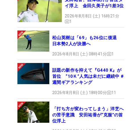
イ浮上 金田久美子が1差3位
2026年8月8日 (土) 16時21分
1
松山英樹は「69」も26位に後退
日本勢2人が決勝へ
2026年8月8日 (土) 08時41分
1
話題の新作を抑えて『G440 K』が
首位 “10Ｋ”人気は未だに継続中 #
週間ギアランキング
2026年8月8日 (土) 18時00分
11
「打ち方が変わってしまう」洋芝へ
の苦手意識 安田祐香が“克服”の首
位浮上