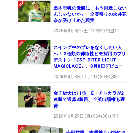
桑木志帆の優勝に「もう到達しない
んじゃないか」 全英帰りの永井花
奈が受け止めた現実
2026年8月8日 (土) 10時30分
19
スイング中のブレをなくしたい人
へ！ 3種類の伸縮性ヒモ採用のブリ
ヂストン『ZSP-BITER LIGHT
MAGICLACE』、8月8日デビュー
2026年8月8日 (土) 11時30分
30
金子駆大は11位 E・チャカラが2
連勝で通算3勝目、全英出場権も獲
得
2026年6月29日 (月) 06時30分
1
安田祐香、吉澤柚月が首位タ