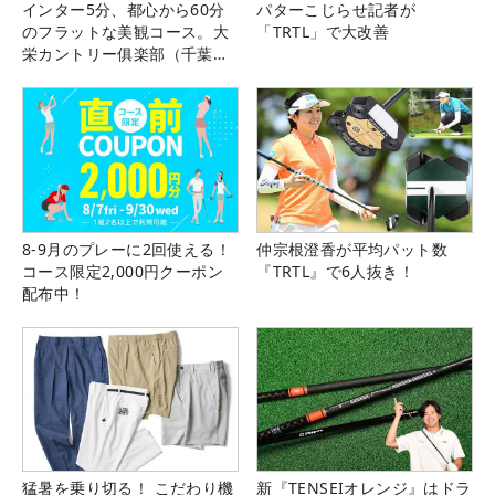
インター5分、都心から60分
パターこじらせ記者が
のフラットな美観コース。大
「TRTL」で大改善
栄カントリー俱楽部（千葉
県）
8-9月のプレーに2回使える！
仲宗根澄香が平均パット数
コース限定2,000円クーポン
『TRTL』で6人抜き！
配布中！
猛暑を乗り切る！ こだわり機
新『TENSEIオレンジ』はドラ