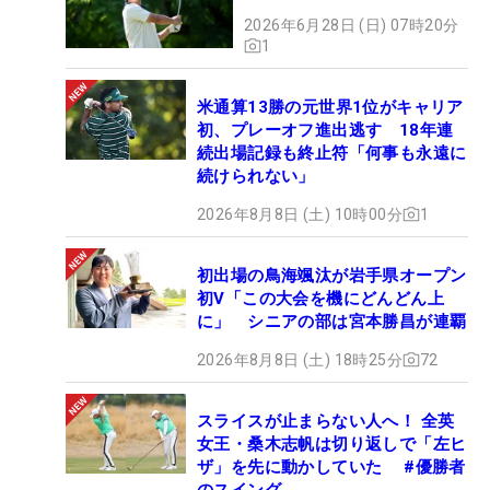
2026年6月28日 (日) 07時20分
1
米通算13勝の元世界1位がキャリア
初、プレーオフ進出逃す 18年連
続出場記録も終止符「何事も永遠に
続けられない」
2026年8月8日 (土) 10時00分
1
初出場の鳥海颯汰が岩手県オープン
初V「この大会を機にどんどん上
に」 シニアの部は宮本勝昌が連覇
2026年8月8日 (土) 18時25分
72
スライスが止まらない人へ！ 全英
女王・桑木志帆は切り返しで「左ヒ
ザ」を先に動かしていた #優勝者
のスイング