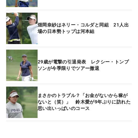
1983年に青木功が優勝した歴史ある大会。青木に続
く日本人覇者が誕生するのか期待が高まる。
畑岡奈紗はネリー・コルダと同組 21人出
場の日本勢トップは河本結
29歳が電撃の引退発表 レクシー・トンプ
ソンが今季限りでツアー撤退
まさかのトラブル？「お金がないから稼が
ないと（笑）」 鈴木愛が9年ぶりに訪れた
思い出いっぱいのコース