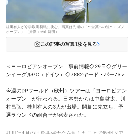
桂川有人が今季欧州初戦に挑む。写真は先週の「〜全英への道〜ミズノ
オープン」 （撮影：米山聡明）
この記事の写真
1
枚を見る
＜ヨーロピアンオープン 事前情報◇29日◇グリー
ンイーグルGC（ドイツ）◇7882ヤード・パー73＞
今週のDPワールド（欧州）ツアーは「ヨーロピアン
オープン」が行われる。日本勢からは中島啓太、川
村昌弘、桂川有人の3人が出場。開幕に先立ち、予
選ラウンドの組合せが発表された。
桂川は4月の日欧共催大会を制したことで欧州ツア