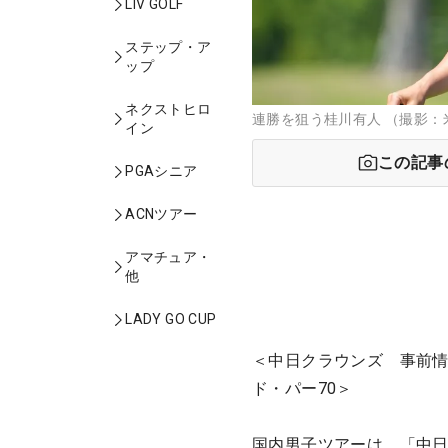
LIV GOLF
ステップ・ア
ップ
ネクストヒロ
連勝を狙う桂川有人 （撮影：
イン
この記事
PGAシニア
ACNツアー
アマチュア・
他
LADY GO CUP
＜中日クラウンズ 事前情報
ド・パー70＞
国内男子ツアーは、「中日