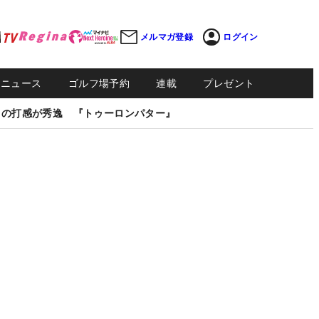
メルマガ登録
ログイン
Sニュース
ゴルフ場予約
連載
プレゼント
しの打感が秀逸 『トゥーロンパター』