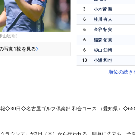
3
小木曽 喬
6
桂川 有人
6
金谷 拓実
米山聡明）
6
稲森 佑貴
の写真
1
枚を見る
6
杉山 知靖
10
小浦 和也
順位の続き
◇30日◇名古屋ゴルフ倶楽部 和合コース （愛知県）◇65
クラウンズ」が2日（木）から行われる。開幕に先立ち、予