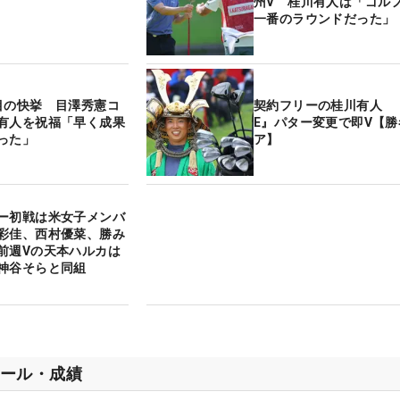
州V 桂川有人は「ゴル
一番のラウンドだった」
目の快挙 目澤秀憲コ
契約フリーの桂川有人 『
有人を祝福「早く成果
E』パター変更で即V【勝
った」
ア】
ー初戦は米女子メンバ
彩佳、西村優菜、勝み
前週Vの天本ハルカは
神谷そらと同組
ール・成績