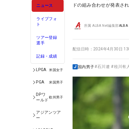
ドの組み合わせが発表さ
ニュース
ライブフォ
ト
所属
ALBA Net編集部
ALBA
ツアー登録
選手
配信日時：
2024年4月30日 1
記録・成績
#
石川遼
#
桂川有
国内男子
LPGA
米国女子
PGA
米国男子
DPワ
欧州男子
ールド
アジアンツア
ー