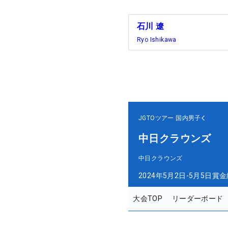
石川 遼
Ryo Ishikawa
JGTOツアー
国内男子
中日クラウンズ
中日クラウンズ
2024年5月2日-5月5日
賞金
大会TOP
リーダーボード