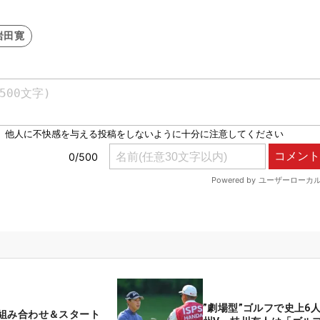
岩田寛
”劇場型”ゴルフで史上6
組み合わせ＆スタート