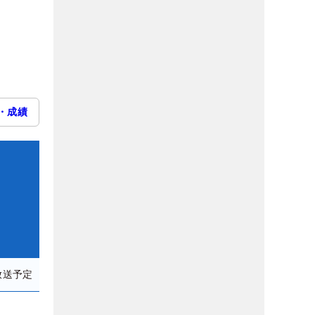
・成績
放送予定