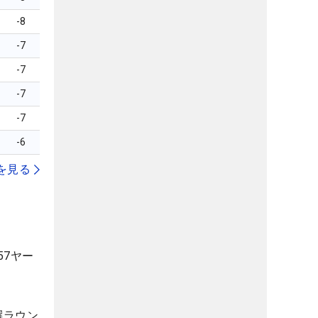
-8
-7
-7
-7
-7
-6
を見る
57ヤー
選ラウン