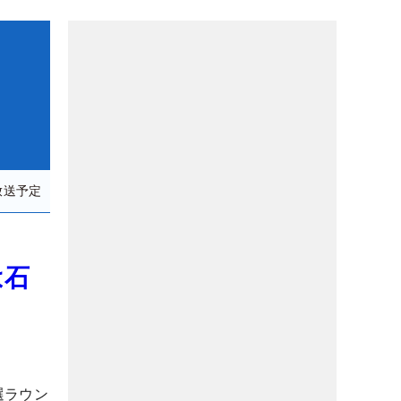
放送予定
は石
選ラウン