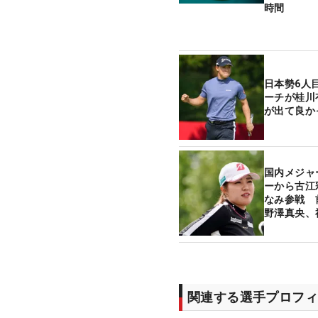
時間
日本勢6人
ーチが桂川
が出て良か
国内メジャ
ーから古江
なみ参戦 
野澤真央、
関連する選手プロフィ