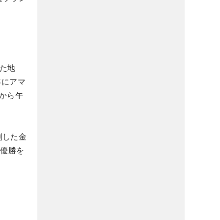
した地
年にアマ
から午
制した金
初優勝を