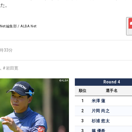
れた。
 Net編集部
/
ALBA Net
3時33分
人
#
岩田寛
Round
4
順位
選手名
1
米澤 蓮
2
片岡 尚之
3
杉浦 悠太
3
篠 優希