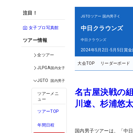
注目！
JGTOツアー
国内男子
中日クラウンズ
女子プロ写真館
ツアー情報
中日クラウンズ
2024年5月2日-5月5日
賞金
全ツアー
大会TOP
リーダーボード
JLPGA
国内女子
JGTO
国内男子
名古屋決戦の
ツアーメニ
ュー
川遼、杉浦悠
ツアーTOP
年間日程
国内男子ツアーは、「中日