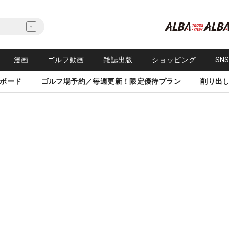
漫画
ゴルフ動画
雑誌出版
ショッピング
SN
ボード
ゴルフ場予約／毎週更新！限定優待プラン
削り出