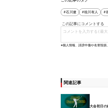
この記事のタグ
#石川遼
#桂川有人
#
関連記事
大会初日の