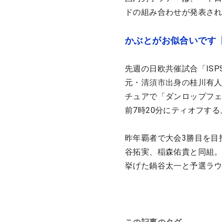
ドの組み合わせが発表さ
かぶとがお似合いです
先週の日欧共催試合「ISP
元・
清須市出身の
桂川有人
チュアで「ダンロップフェ
前7時20分にティオフする
昨年覇者で大会3勝目を目
谷拓実、稲森佑貴と同組。
挙げた鍋谷太一と予選ラ