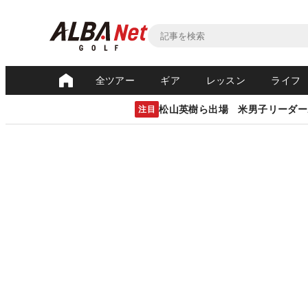
全ツアー
ギア
レッスン
ライフ
松山英樹ら出場 米男子リーダー
注目