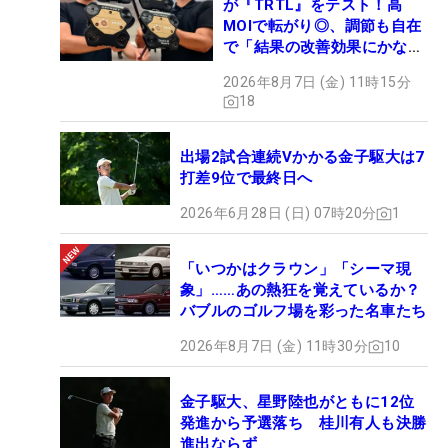
が『TRTL』をテスト！高
MOIで転がり◎、調節も自在
で「結果の改善効果にかなり
の意外性」
2026年8月7日 (金) 11時15分
18
出場2試合連続Vかかる金子駆大は7
打差9位で最終日へ
2026年6月28日 (日) 07時20分
1
「いつかはクラウン」「シーマ現
象」……あの熱狂を覚えているか？
バブルのゴルフ場を彩った名車たち
2026年8月7日 (金) 11時30分
10
金子駆大、星野陸也がともに12位
発進から予選落ち 桂川有人も決勝
進出ならず