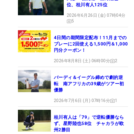
位、桂川有人125位
2026年6月26日 (金) 07時04分
5
4日間の期間限定配布！11月までの
プレーに2回使える1,500円＆1,000
円分クーポン！
2026年8月8日 (土) 06時00分
2
バーディ＆イーグル締めで劇的逆
転 南アフリカの39歳がツアー初
優勝
2026年7月6日 (月) 07時16分
1
桂川有人は「79」で逆転優勝なら
ず、星野陸也58位 チャカラが欧
州2勝目