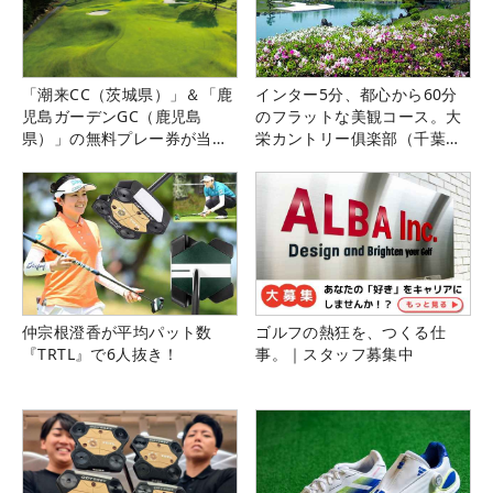
「潮来CC（茨城県）」＆「鹿
インター5分、都心から60分
児島ガーデンGC（鹿児島
のフラットな美観コース。大
県）」の無料プレー券が当た
栄カントリー俱楽部（千葉
る！！
県）
仲宗根澄香が平均パット数
ゴルフの熱狂を、つくる仕
『TRTL』で6人抜き！
事。｜スタッフ募集中