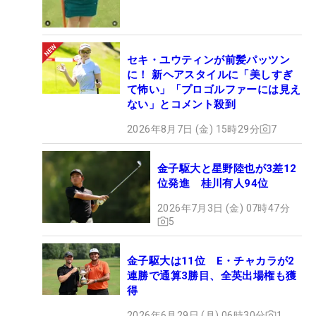
セキ・ユウティンが前髪パッツン
に！ 新ヘアスタイルに「美しすぎ
て怖い」「プロゴルファーには見え
ない」とコメント殺到
2026年8月7日 (金) 15時29分
7
金子駆大と星野陸也が3差12
位発進 桂川有人94位
2026年7月3日 (金) 07時47分
5
金子駆大は11位 E・チャカラが2
連勝で通算3勝目、全英出場権も獲
得
2026年6月29日 (月) 06時30分
1