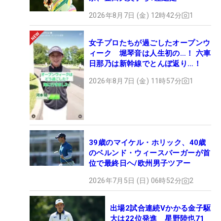
2026年8月7日 (金) 12時42分
1
女子プロたちが過ごしたオープンウ
ィーク 堀琴音は人生初の…！ 六車
日那乃は新幹線でとんぼ返り…！
2026年8月7日 (金) 11時57分
1
39歳のマイケル・ホリック、40歳
のベルンド・ウィースバーガーが首
位で最終日ヘ/欧州男子ツアー
2026年7月5日 (日) 06時52分
2
出場2試合連続Vかかる金子駆
大は22位発進 星野陸也71