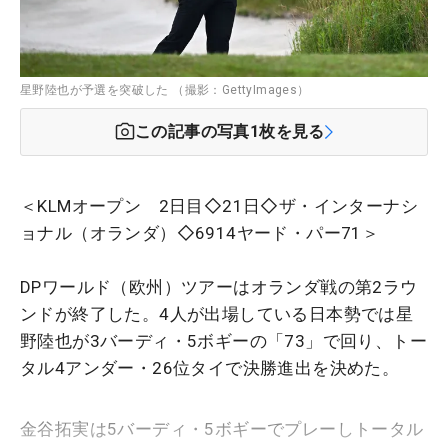
星野陸也が予選を突破した （撮影：GettyImages）
この記事の写真
1
枚を見る
＜KLMオープン 2日目◇21日◇ザ・インターナシ
ョナル（オランダ）◇6914ヤード・パー71＞
DPワールド（欧州）ツアーはオランダ戦の第2ラウ
ンドが終了した。4人が出場している日本勢では星
野陸也が3バーディ・5ボギーの「73」で回り、トー
タル4アンダー・26位タイで決勝進出を決めた。
金谷拓実は5バーディ・5ボギーでプレーしトータル