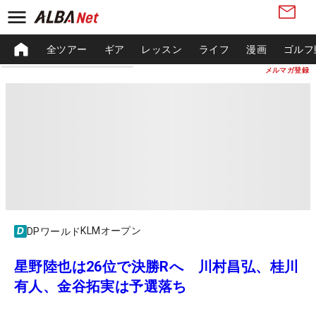
全ツアー
ギア
レッスン
ライフ
漫画
ゴルフ
メルマガ登録
KLMオープン
DPワールド
星野陸也は26位で決勝Rへ 川村昌弘、桂川
有人、金谷拓実は予選落ち