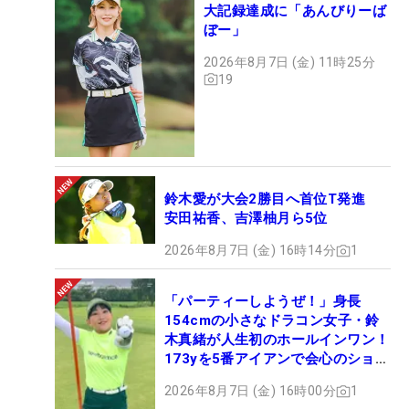
大記録達成に「あんびりーば
ぼー」
2026年8月7日 (金) 11時25分
19
鈴木愛が大会2勝目へ首位T発進
安田祐香、吉澤柚月ら5位
2026年8月7日 (金) 16時14分
1
「パーティーしようぜ！」身長
154cmの小さなドラコン女子・鈴
木真緒が人生初のホールインワン！
173yを5番アイアンで会心のショッ
ト
2026年8月7日 (金) 16時00分
1