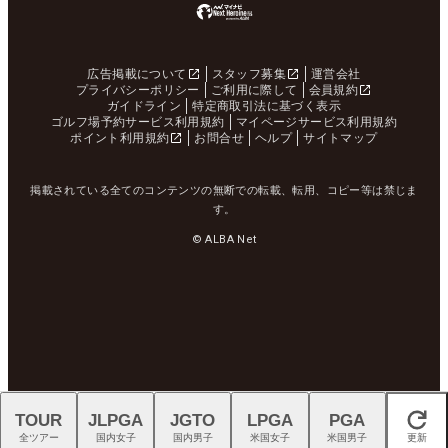
広告掲載について
スタッフ募集
運営会社
プライバシーポリシー
ご利用に際して
会員規約
ガイドライン
特定商取引法に基づく表示
ゴルフ場予約サービス利用規約
マイページサービス利用規約
ポイント利用規約
お問合せ
ヘルプ
サイトマップ
掲載されている全てのコンテンツの無断での転載、転用、コピー等は禁じま
す。
© ALBA Net
TOUR
JLPGA
JGTO
LPGA
PGA
閉じる
全ツアー
国内女子
国内男子
米国女子
米国男子
更新