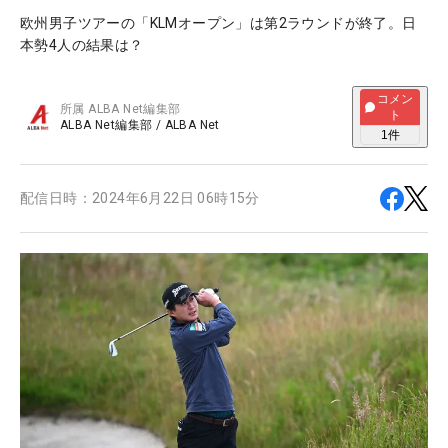
欧州男子ツアーの「KLMオープン」は第2ラウンドが終了。日
本勢4人の結果は？
コメン
所属
ALBA Net編集部
ト
ALBA Net編集部
/
ALBA Net
1
件
配信日時：
2024年6月22日 06時15分