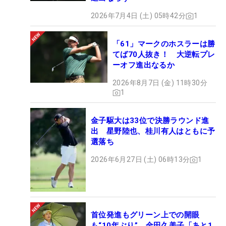
2026年7月4日 (土) 05時42分
1
「61」マークのホスラーは勝
てば70人抜き！ 大逆転プレ
ーオフ進出なるか
2026年8月7日 (金) 11時30分
1
金子駆大は33位で決勝ラウンド進
出 星野陸也、桂川有人はともに予
選落ち
2026年6月27日 (土) 06時13分
1
首位発進もグリーン上での開眼
も“10年ぶり” 金田久美子「あと1