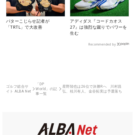
パターこじらせ記者が
アディダス『コードカオス
「TRTL」で大改善
27』は強烈な蹴りでパワーを
生む
Recommended by
「DP
ゴルフ総合サ
星野陸也は26位で決勝Rへ 川村昌
World」の記
イト ALBA Net
弘、桂川有人、金谷拓実は予選落ち
事一覧