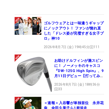
ゴルフウェアとは一味違うギャップ
にノックアウト！ ファンが惚れ直
した「ドレス姿が完璧すぎる女子プ
ロ」神10
2026年8月7日 (金) 19時45分
111
お助けドルフィンが激スピン
に！ ノーメッキのキャスコ
『DW-125G High Spin』、9
月11日デビュー【打ってみ
た】
2026年8月7日 (金) 18時36分
33
＜速報＞入谷響が単独首位 永井花
奈、金田久美子ら1差追走