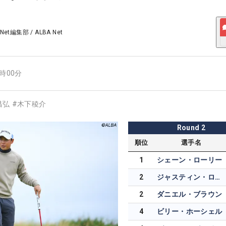
 Net編集部
/
ALBA Net
4時00分
昌弘
#
木下稜介
Round
2
順位
選手名
1
シェーン・ローリー
2
ジャスティン・ローズ
2
ダニエル・ブラウン
4
ビリー・ホーシェル