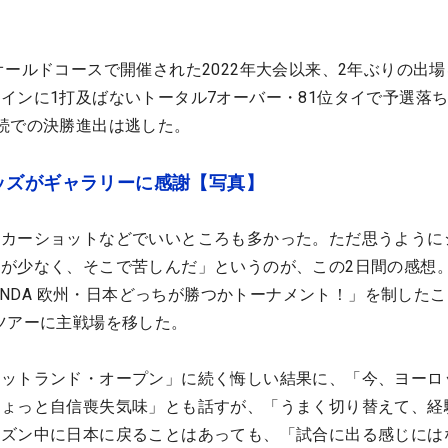
オールドコースで開催された2022年大会以来、2年ぶりの出
インに1打及ばないトータル7オーバー・81位タイで予選落ち
続での決勝進出は逃した。
ッズがギャラリーに感謝【写真】
ンカーショットなどでいいところも多かった。ただ思うように
が少なく、そこで苦しんだ」というのが、この2日間の感想
HANDA 欧州・日本どっちが勝つかトーナメント！」を制した
ツアーに主戦場を移した。
コットランド・オープン」に続く悔しい結果に、「今、ヨーロ
ちょっと自信喪失気味」とも話すが、「うまく切り替えて、経
ーズン中に日本に戻ることはあっても、「試合に出る感じには