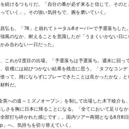
戦を続けるつもりだ。「自分の番が必ず来ると信じて、そのと
やっていく」。その強い気持ちで、腕を磨いていく。
昌弘も、「78」と崩れてトータル8オーバーで予選落ちした
う強風のなか、耐えることを意識したが「うまくいかない日に
がかみ合わない一日だった。
、これが2度目の出場。「予選落ちは予選落ち。週末に回っ
と、収穫には結びつかない結果を残念に思う。「タフなコンデ
を使って、雑にならずにプレーできたことは良かったかな」と
い材料だ。
全英への道～ミズノオープン」を制して出場した木下稜介も
悔しさを胸に日本に帰ることになる。「全てにおいて足りなか
全部打ち砕かれた感じです」。国内ツアー再開となる8月8日
nship」へ、気持ちを切り替えていく。