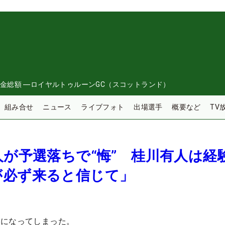
金総額
―
ロイヤルトゥルーンGC（スコットランド）
組み合せ
ニュース
ライブフォト
出場選手
概要など
TV
人が予選落ちで“悔” 桂川有人は経
が必ず来ると信じて」
英になってしまった。