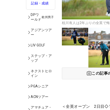
記録・成績
DPワ
欧州男子
ールド
桂川有人は2年ぶりの全英で悔
アジアンツア
ー
LIV GOLF
ステップ・ア
ップ
ネクストヒロ
この記事
イン
PGAシニア
ACNツアー
＜全英オープン 2日目◇
アマチュア・