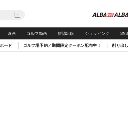
漫画
ゴルフ動画
雑誌出版
ショッピング
SN
ボード
ゴルフ場予約／期間限定クーポン配布中！
削り出