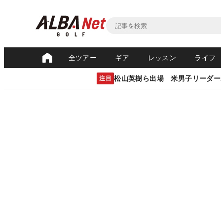
全ツアー
ギア
レッスン
ライフ
松山英樹ら出場 米男子リーダー
注目