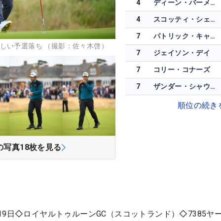
4
ディーン・バーメスター
4
スコッティ・シェフラー
7
パトリック・キャントレー
しい予選落ち （撮影：佐々木啓）
7
ジェイソン・デイ
7
コリー・コナーズ
7
ザンダー・シャウフェレ
順位の続き
の写真
18
枚を見る
19日◇ロイヤルトゥルーンGC（スコットランド）◇7385ヤ