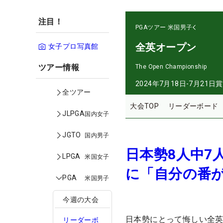
注目！
PGAツアー
米国男子
全英オープン
女子プロ写真館
ツアー情報
The Open Championship
2024年7月18日-7月21日
賞
全ツアー
大会TOP
リーダーボード
JLPGA
国内女子
JGTO
国内男子
日本勢8人中7
LPGA
米国女子
に「自分の番
PGA
米国男子
今週の大会
日本勢にとって悔しい全
リーダーボ