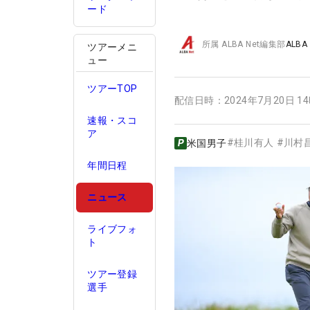
ード
所属
ALBA Net編集部
ALBA
ツアーメニ
ュー
ツアーTOP
配信日時：
2024年7月20日 1
速報・スコ
ア
#
桂川有人
#
川村
米国男子
年間日程
ニュース
ライブフォ
ト
ツアー登録
選手