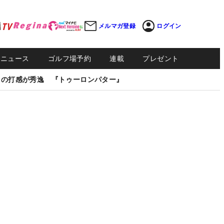
メルマガ登録
ログイン
Sニュース
ゴルフ場予約
連載
プレゼント
しの打感が秀逸 『トゥーロンパター』