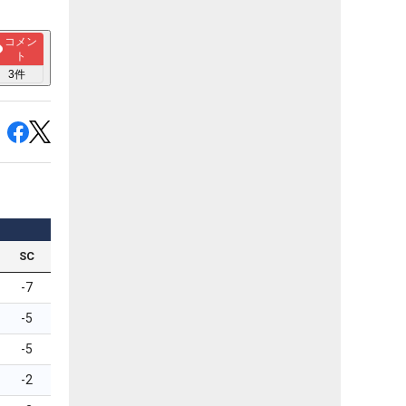
コメン
ト
3
件
SC
-7
-5
-5
-2